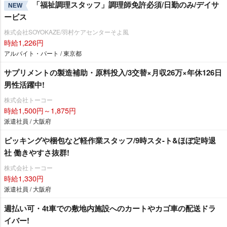
「福祉調理スタッフ」調理師免許必須/日勤のみ/デイサ
NEW
ービス
株式会社SOYOKAZE/羽村ケアセンターそよ風
時給1,226円
アルバイト・パート / 東京都
サプリメントの製造補助・原料投入/3交替×月収26万×年休126日
男性活躍中!
株式会社トーコー
時給1,500円～1,875円
派遣社員 / 大阪府
ピッキングや梱包など軽作業スタッフ/9時スタ-ト&ほぼ定時退
社 働きやすさ抜群!
株式会社トーコー
時給1,330円
派遣社員 / 大阪府
週払い可・4t車での敷地内施設へのカートやカゴ車の配送ドラ
イバー!