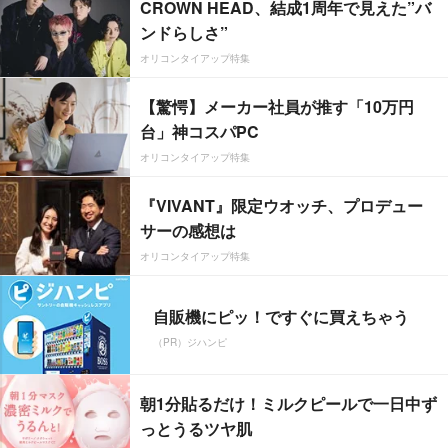
CROWN HEAD、結成1周年で見えた”バ
ンドらしさ”
オリコンタイアップ特集
【驚愕】メーカー社員が推す「10万円
台」神コスパPC
オリコンタイアップ特集
『VIVANT』限定ウオッチ、プロデュー
サーの感想は
オリコンタイアップ特集
自販機にピッ！ですぐに買えちゃう
（PR）ジハンピ
朝1分貼るだけ！ミルクピールで一日中ず
っとうるツヤ肌