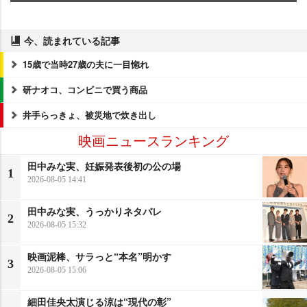
今、読まれている記事
15歳で当時27歳の夫に一目惚れ
研ナオコ、コンビニで買う商品
井手らっきょ、被災地で炊き出し
映画ニュースランキング
田中みな実、妊娠発表後初の公の場
1
2026-08-05 14:41
田中みな実、うっかりネタバレ
2
2026-08-05 15:32
映画泥棒、サラっと“本名”明かす
3
2026-08-05 15:06
細田佳央太演じる涼は“現代の彰”