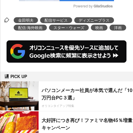
Powered by 
GliaStudios
M
金田明夫
配信サービス
ディズニープラス
u
配信:海外映画
スター・ウォーズ
映画
洋画
t
e
PICK UP
パソコンメーカー社員が本気で選んだ「10
万円台PC３選」
オリコンタイアップ特集
大好評につき再び！ファミマ名物45％増量
キャンペーン