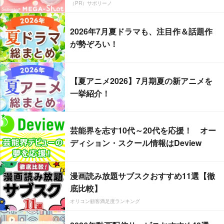
（PR）サボリーノ
2026年7月夏ドラマも、注目作＆話題作
が勢ぞろい！
【夏アニメ2026】7月期夏の新アニメを
一挙紹介！
芸能界を志す10代～20代を応援！ オー
ディション・スクール情報はDeview
漫画読み放題サブスクおすすめ11選【徹
底比較】
オリコン顧客満足度ランキング