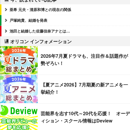
亜希 元夫・清原和博との現在の関係
戸塚純貴、結婚を発表
池田と結婚した佐藤佳奈アナとは…
オリコン インフォメーション
2026年7月夏ドラマも、注目作＆話題作が
勢ぞろい！
【夏アニメ2026】7月期夏の新アニメを一
挙紹介！
芸能界を志す10代～20代を応援！ オーデ
ィション・スクール情報はDeview