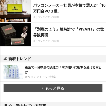
パソコンメーカー社員が本気で選んだ「10
万円台PC３選」
オリコンタイアップ特集
「別班のよう」腕時計で『VIVANT』の世
界観再現
オリコンタイアップ特集
新着トレンド
茶葉で一目瞭然の浸透力！味の違いに衝撃を受ける水と
は
オリコンタイアップ特集
もっと見る
今、読まれている記事