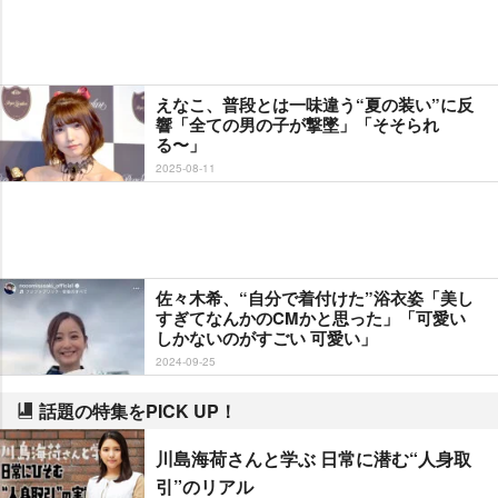
えなこ、普段とは一味違う“夏の装い”に反
響「全ての男の子が撃墜」「そそられ
る〜」
2025-08-11
佐々木希、“自分で着付けた”浴衣姿「美し
すぎてなんかのCMかと思った」「可愛い
しかないのがすごい 可愛い」
2024-09-25
話題の特集をPICK UP！
川島海荷さんと学ぶ 日常に潜む“人身取
引”のリアル