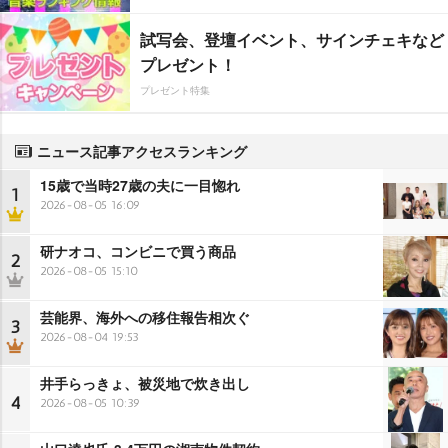
試写会、登壇イベント、サインチェキなど
プレゼント！
プレゼント特集
ニュース記事アクセスランキング
15歳で当時27歳の夫に一目惚れ
1
2026-08-05 16:09
研ナオコ、コンビニで買う商品
2
2026-08-05 15:10
芸能界、海外への移住報告相次ぐ
3
2026-08-04 19:53
井手らっきょ、被災地で炊き出し
4
2026-08-05 10:39