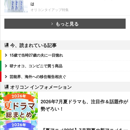
は
オリコンタイアップ特集
もっと見る
今、読まれている記事
15歳で当時27歳の夫に一目惚れ
研ナオコ、コンビニで買う商品
芸能界、海外への移住報告相次ぐ
オリコン インフォメーション
2026年7月夏ドラマも、注目作＆話題作が
勢ぞろい！