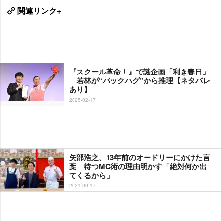
関連リンク+
『スクール革命！』で謎企画「利き春日」
若林が“バックハグ”から推理【ネタバレ
あり】
2025-02-17
矢部浩之、13年前のオードリーにかけた言
葉 待つMC術の理由明かす「絶対何か出
てくるから」
2021-09-17