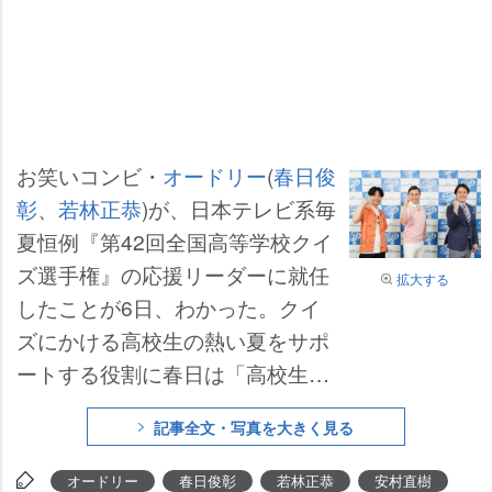
お笑いコンビ・
オードリー
(
春日俊
彰
、
若林正恭
)が、日本テレビ系毎
夏恒例『第42回全国高等学校クイ
ズ選手権』の応援リーダーに就任
拡大する
したことが6日、わかった。クイ
ズにかける高校生の熱い夏をサポ
ートする役割に春日は「高校生の
青春のお手伝い、応援ができると
記事全文・写真を大きく見る
いうのは、非常に私もわくわくし
ていますよ」と楽しみにしつつ、
オードリー
春日俊彰
若林正恭
安村直樹