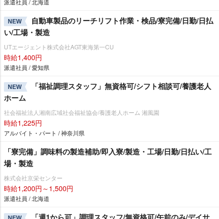
派遣社員 / 北海道
自動車製品のリーチリフト作業・検品/寮完備/日勤/日払
NEW
い/工場・製造
UTエージェント株式会社AGT東海第一CU
時給1,400円
派遣社員 / 愛知県
「福祉調理スタッフ」無資格可/シフト相談可/養護老人
NEW
ホーム
社会福祉法人湘南広域社会福祉協会/養護老人ホーム 湘風園
時給1,225円
アルバイト・パート / 神奈川県
「寮完備」調味料の製造補助/即入寮/製造・工場/日勤/日払い/工
場・製造
株式会社京栄センター
時給1,200円～1,500円
派遣社員 / 北海道
「週1から可」調理スタッフ/無資格可/午前のみ/デイサ
NEW