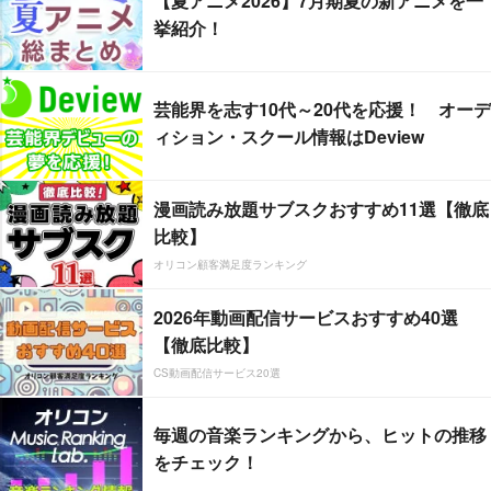
【夏アニメ2026】7月期夏の新アニメを一
挙紹介！
芸能界を志す10代～20代を応援！ オーデ
ィション・スクール情報はDeview
漫画読み放題サブスクおすすめ11選【徹底
比較】
オリコン顧客満足度ランキング
2026年動画配信サービスおすすめ40選
【徹底比較】
CS動画配信サービス20選
毎週の音楽ランキングから、ヒットの推移
をチェック！