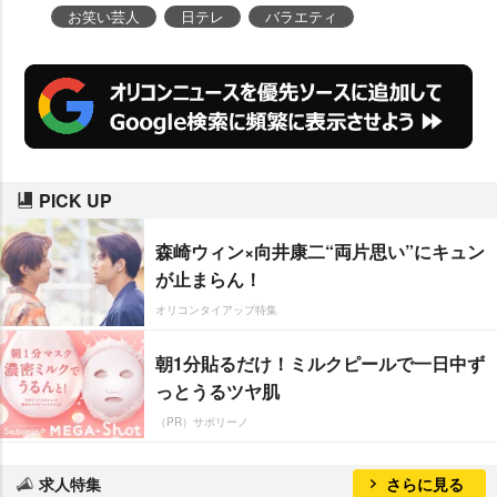
「ただ私もクイズ得意ですから、
お笑い芸人
日テレ
バラエティ
わかる問題あったら言ってやろう
かなと思ってます。優勝目指しま
す、私も。ライバルだよ、ライバ
ル」となぜか対抗心を燃やしてい
る。
PICK UP
森崎ウィン×向井康二“両片思い”にキュン
が止まらん！
オリコンタイアップ特集
朝1分貼るだけ！ミルクピールで一日中ず
っとうるツヤ肌
（PR）サボリーノ
求人特集
さらに見る