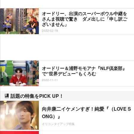
オードリー、出演のスーパーボウル中継を
さんま視聴で驚き ダメ出しに「申し訳ご
ざいません」
2022-02-18
オードリー＆浦野モモアナ『NLF倶楽部』
で“世界デビュー”もくろむ
2022-11-11
話題の特集をPICK UP！
向井康二イケメンすぎ！純愛『（LOVE S
ONG）』
オリコンタイアップ特集