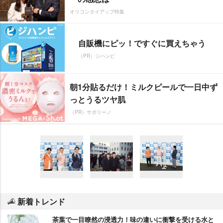
オリコンタイアップ特集
自販機にピッ！ですぐに買えちゃう
（PR）ジハンピ
朝1分貼るだけ！ミルクピールで一日中ず
っとうるツヤ肌
（PR）サボリーノ
新着トレンド
茶葉で一目瞭然の浸透力！味の違いに衝撃を受ける水と