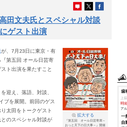
高田文夫氏とスペシャル対談
』にゲスト出演
光
が、7月23日に東京・有
『第五回 オール日芸寄
ゲスト出演を果たすこと
歯
トを迎え、落語、対談、
上
イブを展開。前回のゲス
時給
アル
おり太田をトークゲスト
拡大する
一
氏とのスペシャル対談が
『第五回 オール日芸寄席～
自
おっと天下の日大事～』開催