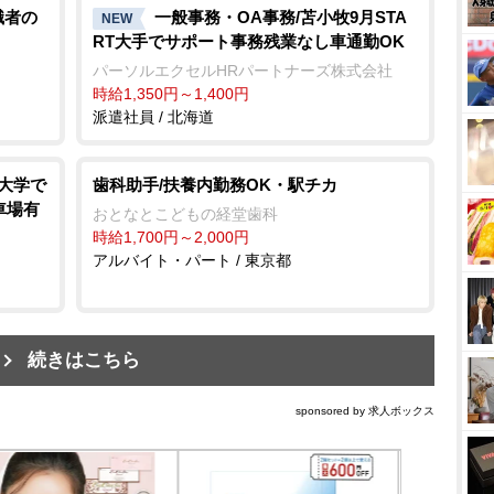
職者の
一般事務・OA事務/苫小牧9月STA
NEW
RT大手でサポート事務残業なし車通勤OK
パーソルエクセルHRパートナーズ株式会社
時給1,350円～1,400円
派遣社員 / 北海道
の大学で
歯科助手/扶養内勤務OK・駅チカ
車場有
おとなとこどもの経堂歯科
時給1,700円～2,000円
アルバイト・パート / 東京都
続きはこちら
sponsored by 求人ボックス