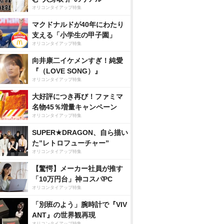
オリコンタイアップ特集
マクドナルドが40年にわたり
支える「小学生の甲子園」
オリコンタイアップ特集
向井康二イケメンすぎ！純愛
『（LOVE SONG）』
オリコンタイアップ特集
大好評につき再び！ファミマ
名物45％増量キャンペーン
オリコンタイアップ特集
SUPER★DRAGON、自ら描い
た”レトロフューチャー”
オリコンタイアップ特集
【驚愕】メーカー社員が推す
「10万円台」神コスパPC
オリコンタイアップ特集
「別班のよう」腕時計で『VIV
ANT』の世界観再現
オリコンタイアップ特集