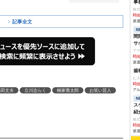
事
株
時給
派遣
記事全文
N
間
サ
ア
時給
派遣
歯
む
時給
アル
高田文夫
立川志らく
柳家喬太郎
お笑い芸人
N
ス
紹
株
時給
派遣