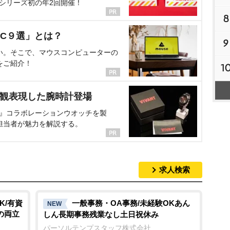
、シリーズ初の年2回開催！
8
C９選」とは？
9
い。そこで、マウスコンピューターの
をご紹介！
1
界観表現した腕時計登場
NT』コラボレーションウオッチを製
担当者が魅力を解説する。
求人検索
K/有資
一般事務・OA事務/未経験OKあん
NEW
の両立
しん長期事務残業なし土日祝休み
パーソルテンプスタッフ株式会社