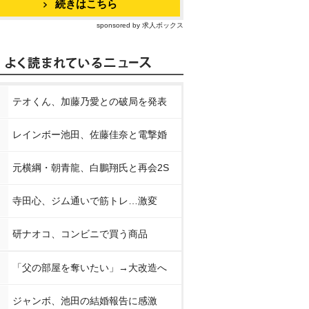
続きはこちら
sponsored by 求人ボックス
テオくん、加藤乃愛との破局を発表
レインボー池田、佐藤佳奈と電撃婚
元横綱・朝青龍、白鵬翔氏と再会2S
寺田心、ジム通いで筋トレ…激変
研ナオコ、コンビニで買う商品
「父の部屋を奪いたい」→大改造へ
ジャンボ、池田の結婚報告に感激