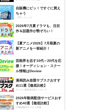
自販機にピッ！ですぐに買え
ちゃう
（PR）ジハンピ
2026年7月夏ドラマも、注目
作＆話題作が勢ぞろい！
【夏アニメ2026】7月期夏の
新アニメを一挙紹介！
芸能界を志す10代～20代を応
援！オーディション・スクー
ル情報はDeview
漫画読み放題サブスクおすす
め11選【徹底比較】
オリコン顧客満足度ランキング
2026年動画配信サービスおす
すめ40選【徹底比較】
CS動画配信サービス20選