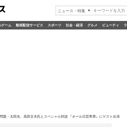
ニュース・特集
&ゲーム
動画配信サービス
スポーツ
社会・経済
グルメ
ビューティ
ラ
問題・太田光、高田文夫氏とスペシャル対談 『オール日芸寄席』にゲスト出演