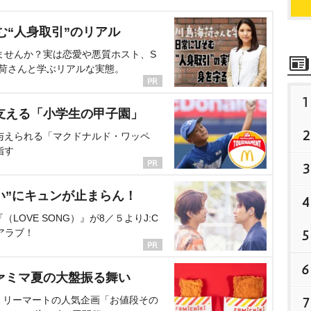
む“人身取引”のリアル
ませんか？実は恋愛や悪質ホスト、S
海荷さんと学ぶリアルな実態。
1
支える「小学生の甲子園」
2
与えられる「マクドナルド・ワッペ
指す
3
い”にキュンが止まらん！
4
OVE SONG）』が8／５よりJ:C
アラブ！
5
6
ァミマ夏の大盤振る舞い
ミリーマートの人気企画「お値段その
7