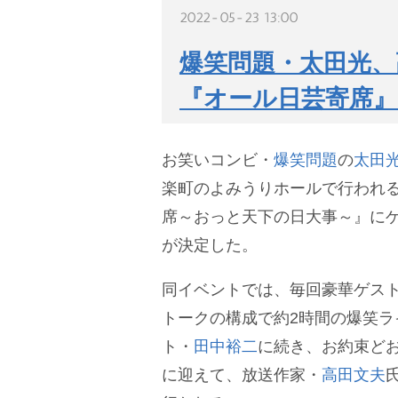
2022-05-23 13:00
爆笑問題・太田光、
『オール日芸寄席
お笑いコンビ・
爆笑問題
の
太田
楽町のよみうりホールで行われる
席～おっと天下の日大事～』に
が決定した。
同イベントでは、毎回豪華ゲス
トークの構成で約2時間の爆笑ラ
ト・
田中裕二
に続き、お約束ど
に迎えて、放送作家・
高田文夫