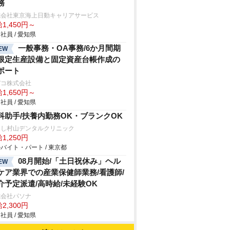
務
式会社東京海上日動キャリアサービス
1,450円～
社員 / 愛知県
一般事務・OA事務/6か月間期
EW
限定生産設備と固定資産台帳作成の
ポート
デコ株式会社
1,650円～
社員 / 愛知県
科助手/扶養内勤務OK・ブランクOK
さし村山デンタルクリニック
1,250円
バイト・パート / 東京都
08月開始/「土日祝休み」ヘル
EW
ケア業界での産業保健師業務/看護師/
介予定派遣/高時給/未経験OK
式会社パソナ
2,300円
社員 / 愛知県