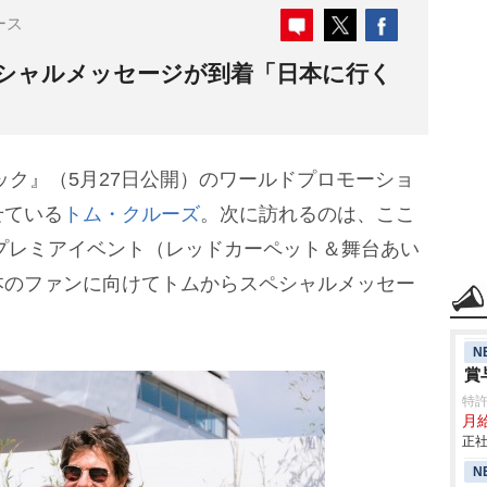
ース
シャルメッセージが到着「日本に行く
ク』（5月27日公開）のワールドプロモーショ
せている
トム・クルーズ
。次に訪れるのは、ここ
にプレミアイベント（レッドカーペット＆舞台あい
本のファンに向けてトムからスペシャルメッセー
N
賞
特
月給
正社
N