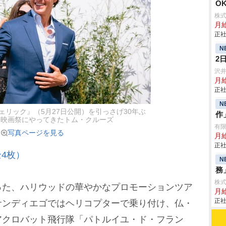
O
株
月給
正社
N
2
沢
月
正社
N
ェリック』（5月27日公開）を引っさげ30年ぶ
作
際映画祭にやってきたトム・クルーズ
有
写真ページを見る
月
正社
4枚）
N
務
株
た、ハリウッドの華やかなプロモーションツア
月給
正社
サンディエゴではヘリコプターで乗り付け、仏・
アクロバット飛行隊「パトルイユ・ド・フラン