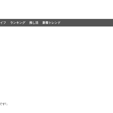
イフ
ランキング
推し活
新着トレンド
です!」