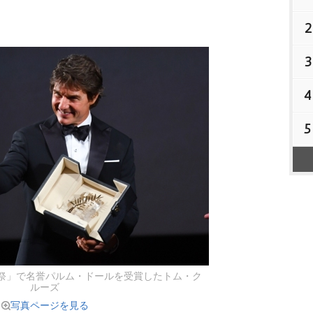
2
3
4
5
画祭」で名誉パルム・ドールを受賞したトム・ク
ルーズ
写真ページを見る