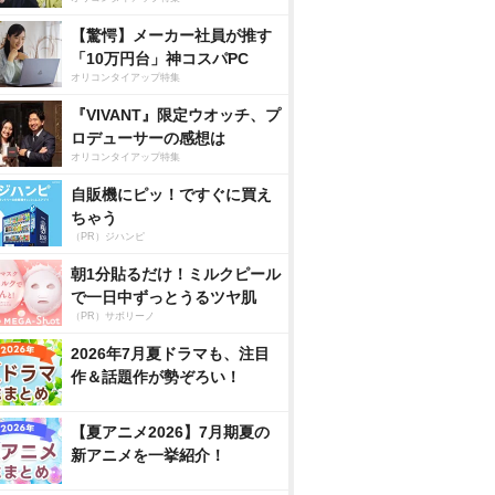
【驚愕】メーカー社員が推す
「10万円台」神コスパPC
オリコンタイアップ特集
『VIVANT』限定ウオッチ、プ
ロデューサーの感想は
オリコンタイアップ特集
自販機にピッ！ですぐに買え
ちゃう
（PR）ジハンピ
朝1分貼るだけ！ミルクピール
で一日中ずっとうるツヤ肌
（PR）サボリーノ
2026年7月夏ドラマも、注目
作＆話題作が勢ぞろい！
【夏アニメ2026】7月期夏の
新アニメを一挙紹介！