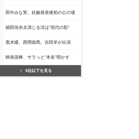
田中みな実、妊娠発表後初の公の場
細田佳央太演じる涼は“現代の彰”
黒木瞳、西岡徳馬、吉田羊が出演
映画泥棒、サラっと“本名”明かす
6位以下を見る