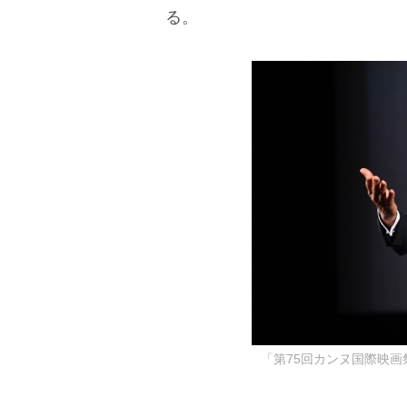
る。
「第75回カンヌ国際映