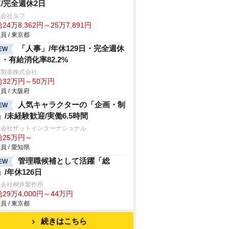
K/完全週休2日
式会社タフ
24万8,362円～25万7,891円
員 / 東京都
「人事」/年休129日・完全週休
EW
日・有給消化率82.2%
井製薬株式会社
給32万円～50万円
員 / 大阪府
人気キャラクターの「企画・制
EW
」/未経験歓迎/実働6.5時間
限会社ザットインターナショナル
給25万円～
員 / 愛知県
管理職候補として活躍「総
EW
」/年休126日
式会社桐井製作所
29万4,000円～44万円
員 / 東京都
続きはこちら