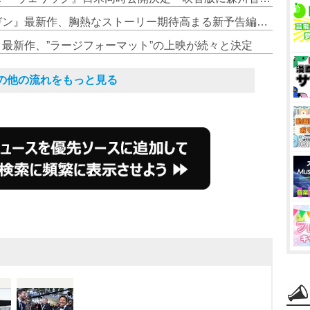
4. トム・クルーズ主演『トップガン』最新作、胸熱なストーリー期待高まる新予告編解禁
』最新作、”ラージフォーマット”の上映が続々と決定
その他の流れをもっと見る