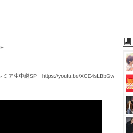
E
中継SP https://youtu.be/XCE4sLBbGw