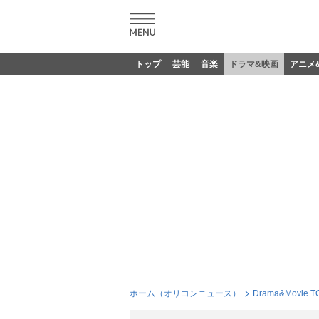
トップ
芸能
音楽
ドラマ&映画
アニメ
ホーム（オリコンニュース）
Drama&Movie T