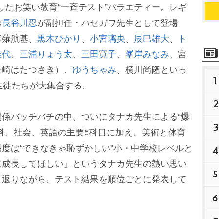
したお笑い教育“一斉テスト”バラエティー。レギ
の
長谷川忍
が副担任・ハセガワ先生として登場
草薙航基、
黒木ひかり
、
小宮璃央
、
辰巳雄大
、
ト
佳代
、
三浦りょう太
、
三田寛子
、
峯岸みなみ
、宮
※崎はたつさき）、
ゆうちゃみ
、横川尚隆といっ
1
生徒たちが大集合する。
2
係バッチバチの中、ついにタナカ先生による“爆
3
科、社会、英語の主要5科目に加え、美術と体育
度は“できなきゃ恥ずかしい”小・中学校レベルと
4
に成長してほしい」というタナカ先生の熱い思い
5
り返りながら、テスト結果を順位ごとに発表して
6