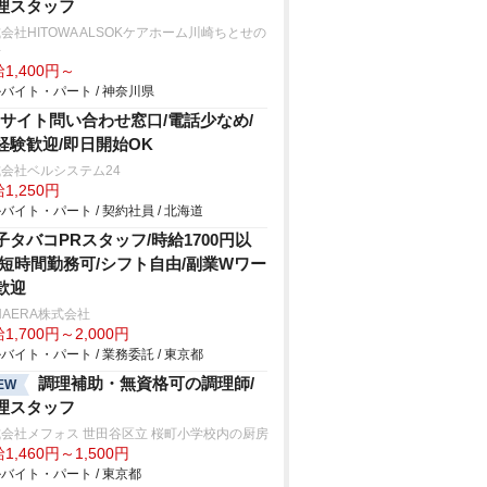
理スタッフ
会社HITOWA ALSOKケアホーム川崎ちとせの
房
1,400円～
バイト・パート / 神奈川県
Cサイト問い合わせ窓口/電話少なめ/
経験歓迎/即日開始OK
会社ベルシステム24
1,250円
バイト・パート / 契約社員 / 北海道
子タバコPRスタッフ/時給1700円以
/短時間勤務可/シフト自由/副業Wワー
歓迎
HAERA株式会社
1,700円～2,000円
バイト・パート / 業務委託 / 東京都
調理補助・無資格可の調理師/
EW
理スタッフ
会社メフォス 世田谷区立 桜町小学校内の厨房
1,460円～1,500円
バイト・パート / 東京都