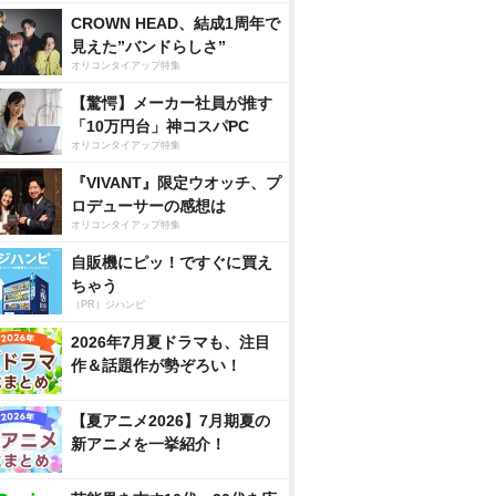
CROWN HEAD、結成1周年で
見えた”バンドらしさ”
オリコンタイアップ特集
【驚愕】メーカー社員が推す
「10万円台」神コスパPC
オリコンタイアップ特集
『VIVANT』限定ウオッチ、プ
ロデューサーの感想は
オリコンタイアップ特集
自販機にピッ！ですぐに買え
ちゃう
（PR）ジハンピ
2026年7月夏ドラマも、注目
作＆話題作が勢ぞろい！
【夏アニメ2026】7月期夏の
新アニメを一挙紹介！