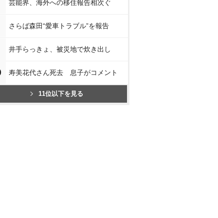
芸能界、海外への移住報告相次ぐ
さらば森田“愛車トラブル”を報告
井手らっきょ、被災地で炊き出し
0
寿美花代さん死去 息子がコメント
11位以下を見る