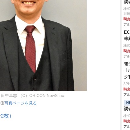
調
株式
厨
時給
アル
E
未
株式
時給
アル
電
上
ク
SP
時給
アル
卓志 （C）ORICON NewS inc.
N
写真ページを見る
調
2枚）
株式
時給
アル