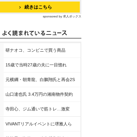
続きはこちら
sponsored by 求人ボックス
研ナオコ、コンビニで買う商品
15歳で当時27歳の夫に一目惚れ
元横綱・朝青龍、白鵬翔氏と再会2S
山口達也氏 3.4万円の湘南物件契約
寺田心、ジム通いで筋トレ…激変
VIVANTリアルイベントに堺雅人ら