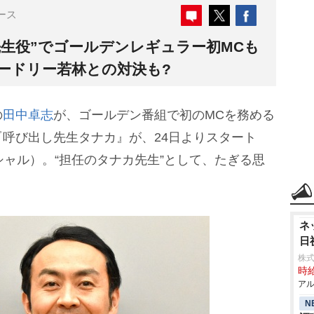
ース
先生役”でゴールデンレギュラー初MCも
ードリー若林との対決も?
の
田中卓志
が、ゴールデン番組で初のMCを務める
呼び出し先生タナカ』が、24日よりスタート
シャル）。“担任のタナカ先生”として、たぎる思
ネ
日
株式
時給
アル
N