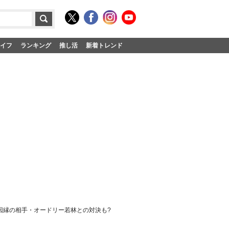
イフ
ランキング
推し活
新着トレンド
 因縁の相手・オードリー若林との対決も?