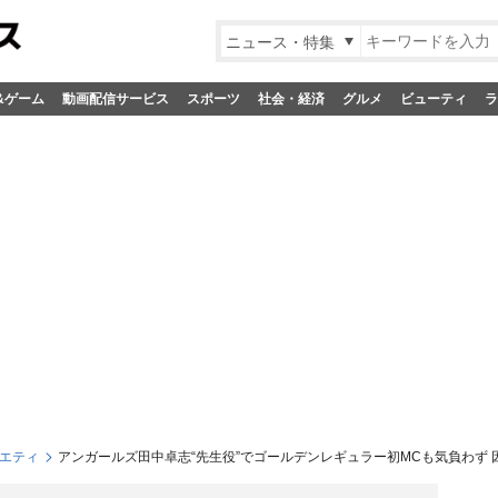
ニュース・特集
&ゲーム
動画配信サービス
スポーツ
社会・経済
グルメ
ビューティ
ラ
エティ
アンガールズ田中卓志“先生役”でゴールデンレギュラー初MCも気負わず