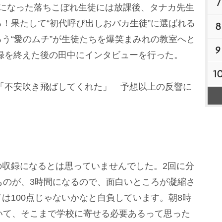
7
になった落ちこぼれ生徒には放課後、タナカ先生
！果たして“初代呼び出しおバカ生徒”に選ばれる
8
う“愛のムチ”が生徒たちを爆笑まみれの教室へと
9
、収録を終えた後の田中にインタビューを行った。
1
”「不安吹き飛ばしてくれた」 予想以上の反響に
の収録になるとは思っていませんでした。2回に分
ものが、3時間になるので、面白いところが凝縮さ
は100点じゃないかなと自負しています。朝8時
いて、そこまで学校に寄せる必要あるって思った