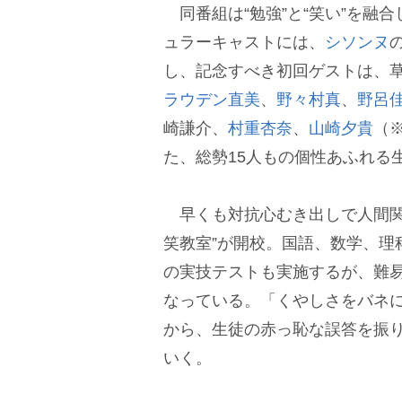
同番組は“勉強”と“笑い”を融合
ュラーキャストには、
シソンヌ
し、記念すべき初回ゲストは、
ラウデン直美
、
野々村真
、
野呂
崎謙介、
村重杏奈
、
山崎夕貴
（
た、総勢15人もの個性あふれる
早くも対抗心むき出しで人間関
笑教室”が開校。国語、数学、理
の実技テストも実施するが、難易
なっている。「くやしさをバネ
から、生徒の赤っ恥な誤答を振
いく。