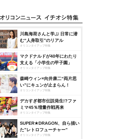
川島海荷さんと学ぶ 日常に潜
む“人身取引”のリアル
オリコンタイアップ特集
マクドナルドが40年にわたり
支える「小学生の甲子園」
オリコンタイアップ特集
森崎ウィン×向井康二“両片思
い”にキュンが止まらん！
オリコンタイアップ特集
デカすぎ都市伝説発生!?ファ
ミマ45％増量作戦再来
オリコンタイアップ特集
SUPER★DRAGON、自ら描い
た”レトロフューチャー”
オリコンタイアップ特集