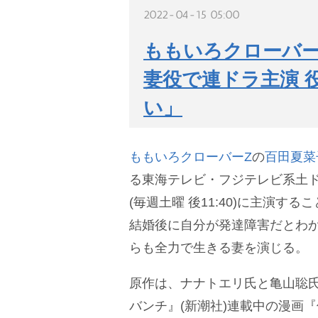
2022-04-15 05:00
ももいろクローバー
妻役で連ドラ主演 
い」
ももいろクローバーZ
の
百田夏菜
る東海テレビ・フジテレビ系土ド
(毎週土曜 後11:40)に主演す
結婚後に自分が発達障害だとわ
らも全力で生きる妻を演じる。
原作は、ナナトエリ氏と亀山聡
バンチ』(新潮社)連載中の漫画