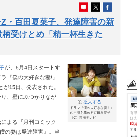
Z・百田夏菜子、発達障害の新
役柄受けとめ「精一杯生きた
子
が、6月4日スタートす
ラ『僕の大好きな妻!』
ることが15日、発表された。
かり、壁にぶつかりなが
N
拡大する
調
ドラマ『僕の大好きな妻！』
の主演を務める百田夏菜子
有
（C）東海テレビ
ほ
氏による『月刊コミック
時給
アル
『僕の妻は発達障害』。当