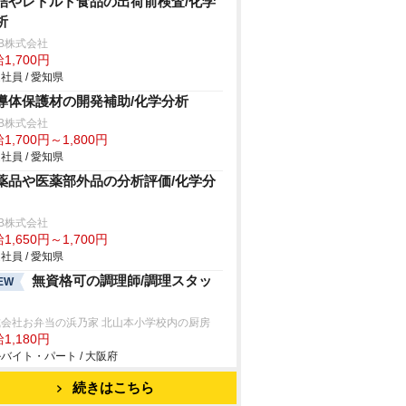
詰やレトルト食品の出荷前検査/化学
析
B株式会社
1,700円
社員 / 愛知県
導体保護材の開発補助/化学分析
B株式会社
1,700円～1,800円
社員 / 愛知県
薬品や医薬部外品の分析評価/化学分
B株式会社
1,650円～1,700円
社員 / 愛知県
無資格可の調理師/調理スタッ
EW
式会社お弁当の浜乃家 北山本小学校内の厨房
1,180円
バイト・パート / 大阪府
続きはこちら