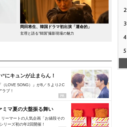
2
3
岡田将生、韓国ドラマ初出演「運命的」
玄理と語る“韓国”撮影現場の魅力
4
5
い”にキュンが止まらん！
OVE SONG）』が8／５よりJ:C
アラブ！
ァミマ夏の大盤振る舞い
ミリーマートの人気企画「お値段その
、シリーズ初の年2回開催！