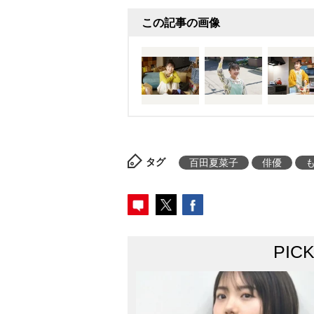
この記事の画像
タグ
百田夏菜子
俳優
PIC