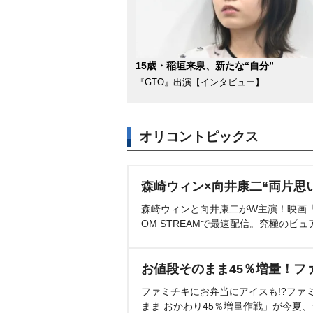
15歳・稲垣来泉、新たな“自分”
『GTO』出演【インタビュー】
オリコントピックス
森崎ウィン×向井康二“両片思
森崎ウィンと向井康二がW主演！映画『（L
OM STREAMで最速配信。究極のピュ
お値段そのまま45％増量！フ
ファミチキにお弁当にアイスも!?ファ
まま おかわり45％増量作戦」が今夏