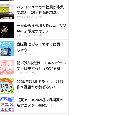
パソコンメーカー社員が本気
で選ぶ「10万円台PC3選」
オリコンタイアップ特集
一番似合う登場人物は…『VIV
ANT』限定ウオッチ
オリコンタイアップ特集
自販機にピッ！ですぐに買え
ちゃう
（PR）ジハンピ
朝1分貼るだけ！ミルクピール
で一日中ずっとうるツヤ肌
（PR）サボリーノ
2026年7月夏ドラマも、注目
作＆話題作が勢ぞろい！
【夏アニメ2026】7月期夏の
新アニメを一挙紹介！