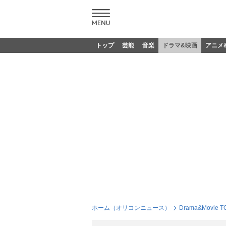
トップ
芸能
音楽
ドラマ&映画
アニメ
ホーム（オリコンニュース）
Drama&Movie T