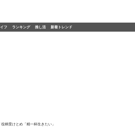
イフ
ランキング
推し活
新着トレンド
 役柄受けとめ「精一杯生きたい」