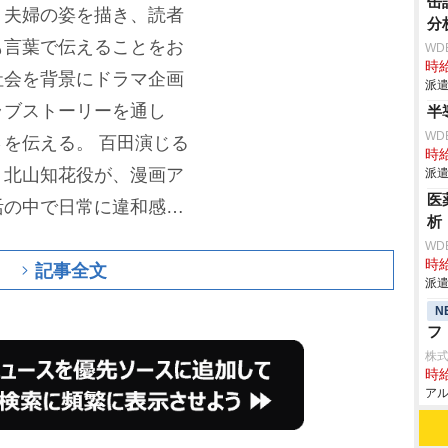
缶
う夫婦の姿を描き、読者
分
も言葉で伝えることをお
WD
時給
社会を背景にドラマ企画
派遣
ラブストーリーを通し
半
WD
さを伝える。
百田演じる
時給
・北山知花役が、漫画ア
派遣
医
活の中で日常に違和感を
析
れるが、自分の特性と向
WD
時給
記事全文
に前向きに歩き始める。
派遣
、物事の整理が苦手なキ
N
フ
株
時給
アル