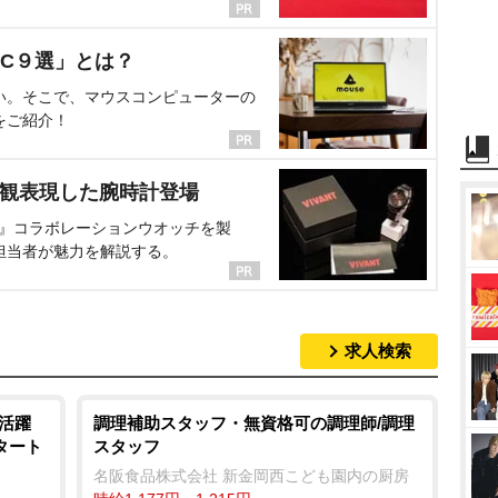
C９選」とは？
い。そこで、マウスコンピューターの
をご紹介！
界観表現した腕時計登場
NT』コラボレーションウオッチを製
担当者が魅力を解説する。
求人検索
も活躍
調理補助スタッフ・無資格可の調理師/調理
スタート
スタッフ
名阪食品株式会社 新金岡西こども園内の厨房