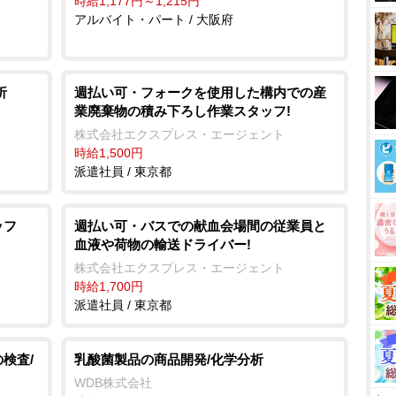
時給1,177円～1,215円
アルバイト・パート / 大阪府
析
週払い可・フォークを使用した構内での産
業廃棄物の積み下ろし作業スタッフ!
株式会社エクスプレス・エージェント
時給1,500円
派遣社員 / 東京都
ッフ
週払い可・バスでの献血会場間の従業員と
血液や荷物の輸送ドライバー!
株式会社エクスプレス・エージェント
時給1,700円
派遣社員 / 東京都
検査/
乳酸菌製品の商品開発/化学分析
WDB株式会社