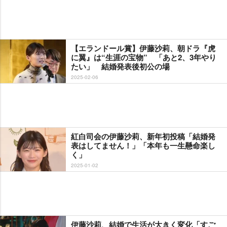
【エランドール賞】伊藤沙莉、朝ドラ『虎
に翼』は“生涯の宝物” 「あと2、3年やり
たい」 結婚発表後初公の場
2025-02-06
紅白司会の伊藤沙莉、新年初投稿「結婚発
表はしてません！」「本年も一生懸命楽し
く」
2025-01-02
伊藤沙莉、結婚で生活が大きく変化「すご