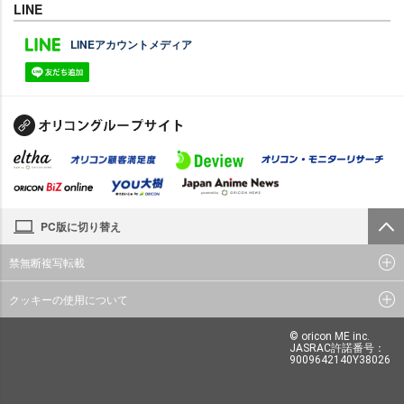
LINE
LINEアカウントメディア
PC版に切り替え
禁無断複写転載
クッキーの使用について
© oricon ME inc.
JASRAC許諾番号：
9009642140Y38026