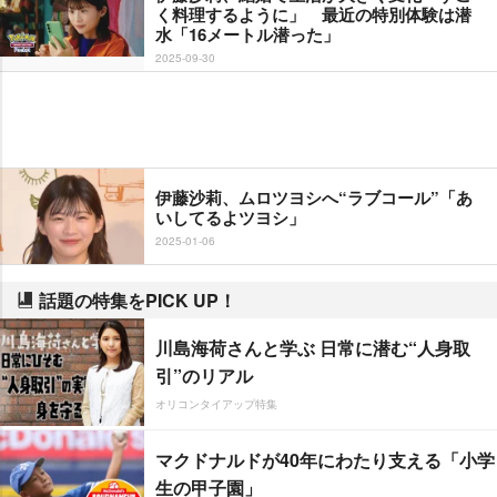
く料理するように」 最近の特別体験は潜
水「16メートル潜った」
2025-09-30
伊藤沙莉、ムロツヨシへ“ラブコール”「あ
いしてるよツヨシ」
2025-01-06
話題の特集をPICK UP！
川島海荷さんと学ぶ 日常に潜む“人身取
引”のリアル
オリコンタイアップ特集
マクドナルドが40年にわたり支える「小学
生の甲子園」