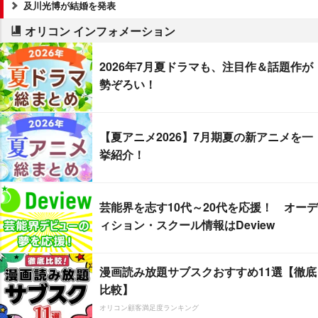
及川光博が結婚を発表
オリコン インフォメーション
2026年7月夏ドラマも、注目作＆話題作が
勢ぞろい！
【夏アニメ2026】7月期夏の新アニメを一
挙紹介！
芸能界を志す10代～20代を応援！ オーデ
ィション・スクール情報はDeview
漫画読み放題サブスクおすすめ11選【徹底
比較】
オリコン顧客満足度ランキング