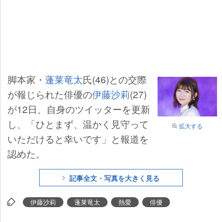
脚本家・
蓬莱竜太
氏(46)との交際
が報じられた俳優の
伊藤沙莉
(27)
が12日、自身のツイッターを更新
し、「ひとまず、温かく見守って
拡大する
いただけると幸いです」と報道を
認めた。
記事全文・写真を大きく見る
伊藤沙莉
蓬莱竜太
熱愛
俳優