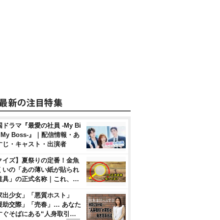
ドラマ『最愛の社員 -My Bi
, My Boss-』｜配信情報・あ
すじ・キャスト・出演者
クイズ】夏祭りの定番！金魚
くいの「あの薄い紙が貼られ
道具」の正式名称｜これ、…
家出少女」「悪質ホスト」
援助交際」「売春」… あなた
すぐそばにある“人身取引…