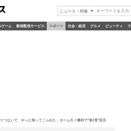
ニュース・特集
&ゲーム
動画配信サービス
スポーツ
社会・経済
グルメ
ビューティ
ラ
ギリつないで、やっと帰ってこられた」ホーム久々勝利で“第2章”宣言