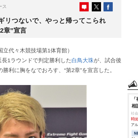
ース
リギリつないで、やっと帰ってこられ
2章”宣言
2』（国立代々木競技場第1体育館）
延長1ラウンドで判定勝利した
白鳥大珠
が、試合後
の勝利に胸をなでおろす、“第2章”を宣言した。
「
相
社会
時給
アル
N