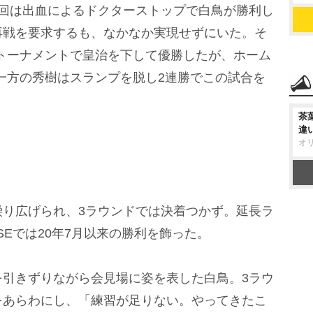
回は出血によるドクターストップで白鳥が勝利し
再戦を要求するも、なかなか実現せずにいた。そ
トトーナメントで皇治を下して優勝したが、ホーム
。一方の秀樹はスランプを脱し2連勝でこの試合を
茶
違
オ
り広げられ、3ラウンドでは決着つかず。延長ラ
ISEでは20年7月以来の勝利を飾った。
引きずりながら会見場に姿を表した白鳥。3ラウ
をあらわにし、「練習が足りない。やってきたこ