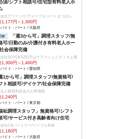
必須/シフト相談可/住宅型有料老人ホ
ム
式会社グリーンケア/メープルコートまつばら
1,177円～1,300円
バイト・パート / 大阪府
「週3から可」調理スタッフ/無
EW
格可/日勤のみ/介護付き有料老人ホー
/社会保障完備
会社SOYOKAZE/守山ケアコミュニティそよ風
1,300円～1,400円
バイト・パート / 愛知県
週1から可」調理スタッフ/無資格可/
フト相談可/デイケア/社会保障完備
療法人財団利定会大久野病院
1,240円
バイト・パート / 東京都
福祉調理スタッフ」無資格可/シフト
談可/サービス付き高齢者向け住宅
会社CBパートナー/リーブル和泉
1,180円
バイト・パート / 大阪府