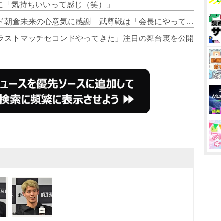
血勝利に「気持ちいいって感じ（笑）」
3. 【RISE】那須川天心、セコンド朝倉未来の心意気に感謝 武尊戦は「会長にやってもらいます」
SEラストマッチセコンドやってきた」注目の舞台裏を公開