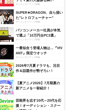
ァミマ夏の大盤振る舞い
オリコンタイアップ特集
SUPER★DRAGON、自ら描い
た”レトロフューチャー”
オリコンタイアップ特集
パソコンメーカー社員が本気
で選ぶ「10万円台PC3選」
オリコンタイアップ特集
一番似合う登場人物は…『VIV
ANT』限定ウオッチ
オリコンタイアップ特集
2026年7月夏ドラマも、注目
作＆話題作が勢ぞろい！
【夏アニメ2026】7月期夏の
新アニメを一挙紹介！
芸能界を志す10代～20代を応
援！オーディション・スクー