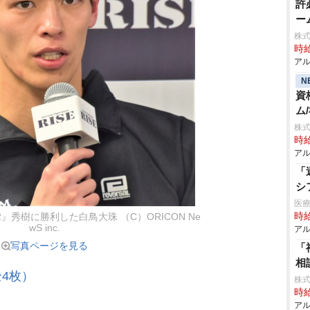
許
ー
株
時給
アル
N
資
ム
株式
時給
アル
「
シ
医
時給
2022』秀樹に勝利した白鳥大珠 （C）ORICON Ne
wS inc.
アル
写真ページを見る
「
相
4枚）
株式
時給
アル