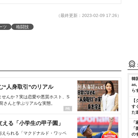
（最終更新：2023-02-09 17:26）
ーツ
格闘技
韓国
as
む“人身取引”のリアル
ら
ませんか？実は恋愛や悪質ホスト、S
【
海荷さんと学ぶリアルな実態。
す
た
支える「小学生の甲子園」
「
「
与えられる「マクドナルド・ワッペ
の