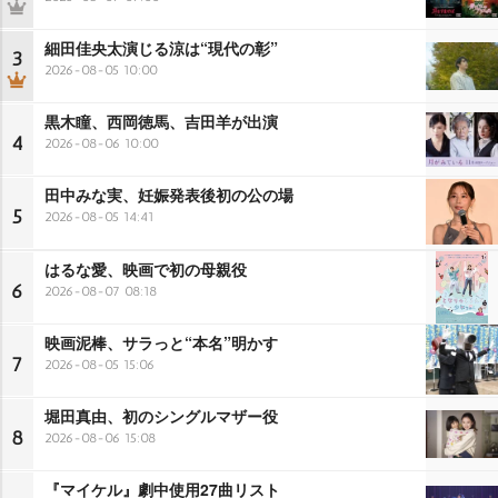
細田佳央太演じる涼は“現代の彰”
3
2026-08-05 10:00
黒木瞳、西岡徳馬、吉田羊が出演
4
2026-08-06 10:00
田中みな実、妊娠発表後初の公の場
5
2026-08-05 14:41
はるな愛、映画で初の母親役
6
2026-08-07 08:18
映画泥棒、サラっと“本名”明かす
7
2026-08-05 15:06
堀田真由、初のシングルマザー役
8
2026-08-06 15:08
『マイケル』劇中使用27曲リスト