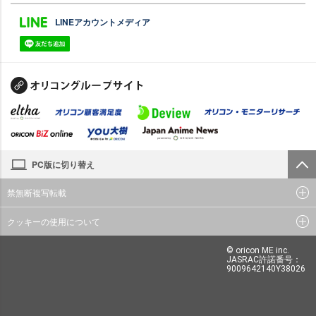
LINEアカウントメディア
PC版に切り替え
禁無断複写転載
クッキーの使用について
© oricon ME inc.
JASRAC許諾番号：
9009642140Y38026