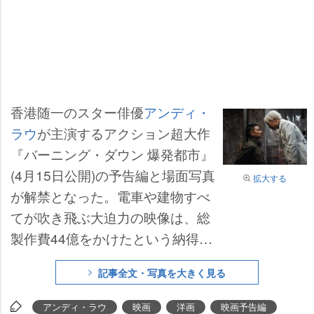
香港随一のスター俳優
アンディ・
ラウ
が主演するアクション超大作
『バーニング・ダウン 爆発都市』
(4月15日公開)の予告編と場面写真
拡大する
が解禁となった。電車や建物すべ
てが吹き飛ぶ大迫力の映像は、総
製作費44億をかけたという納得の
スケール感を感じることができ
記事全文・写真を大きく見る
る。
アンディ・ラウ
映画
洋画
映画予告編