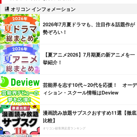
オリコン インフォメーション
2026年7月夏ドラマも、注目作＆話題作が
勢ぞろい！
【夏アニメ2026】7月期夏の新アニメを一
挙紹介！
芸能界を志す10代～20代を応援！ オーデ
ィション・スクール情報はDeview
漫画読み放題サブスクおすすめ11選【徹底
比較】
オリコン顧客満足度ランキング