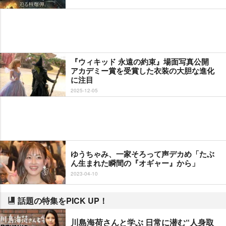
『ウィキッド 永遠の約束』場面写真公開
アカデミー賞を受賞した衣装の大胆な進化
に注目
2025-12-05
ゆうちゃみ、一家そろって声デカめ「たぶ
ん生まれた瞬間の『オギャー』から」
2023-04-10
話題の特集をPICK UP！
川島海荷さんと学ぶ 日常に潜む“人身取