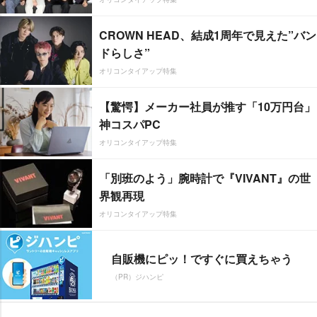
CROWN HEAD、結成1周年で見えた”バン
ドらしさ”
オリコンタイアップ特集
【驚愕】メーカー社員が推す「10万円台」
神コスパPC
オリコンタイアップ特集
「別班のよう」腕時計で『VIVANT』の世
界観再現
オリコンタイアップ特集
自販機にピッ！ですぐに買えちゃう
（PR）ジハンピ