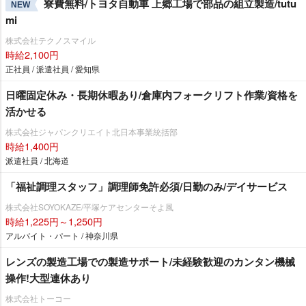
寮費無料/トヨタ自動車 上郷工場で部品の組立製造/tutu
NEW
mi
株式会社テクノスマイル
時給2,100円
正社員 / 派遣社員 / 愛知県
日曜固定休み・長期休暇あり/倉庫内フォークリフト作業/資格を
活かせる
株式会社ジャパンクリエイト北日本事業統括部
時給1,400円
派遣社員 / 北海道
「福祉調理スタッフ」調理師免許必須/日勤のみ/デイサービス
株式会社SOYOKAZE/平塚ケアセンターそよ風
時給1,225円～1,250円
アルバイト・パート / 神奈川県
レンズの製造工場での製造サポート/未経験歓迎のカンタン機械
操作!大型連休あり
株式会社トーコー