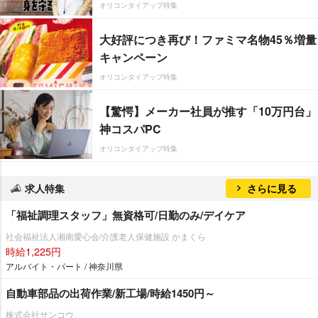
オリコンタイアップ特集
大好評につき再び！ファミマ名物45％増量
キャンペーン
オリコンタイアップ特集
【驚愕】メーカー社員が推す「10万円台」
神コスパPC
オリコンタイアップ特集
求人特集
さらに見る
「福祉調理スタッフ」無資格可/日勤のみ/デイケア
社会福祉法人湘南愛心会/介護老人保健施設 かまくら
時給1,225円
アルバイト・パート / 神奈川県
自動車部品の出荷作業/新工場/時給1450円～
株式会社サンコウ