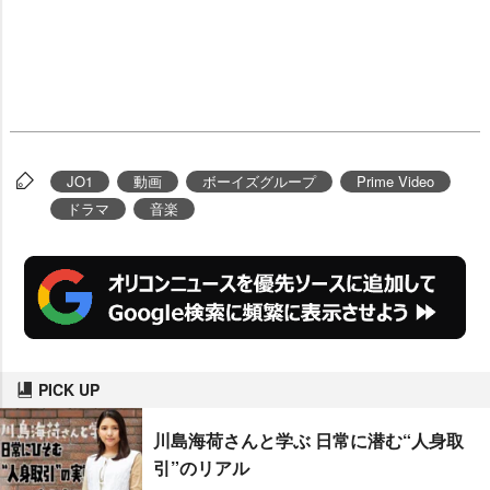
JO1
動画
ボーイズグループ
Prime Video
ドラマ
音楽
PICK UP
川島海荷さんと学ぶ 日常に潜む“人身取
引”のリアル