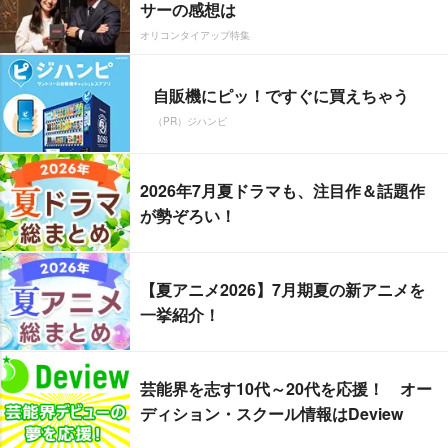
サーの感想は
オリコンタイアップ特集
自販機にピッ！ですぐに買えちゃう
（PR）ジハンピ
2026年7月夏ドラマも、注目作＆話題作
が勢ぞろい！
【夏アニメ2026】7月期夏の新アニメを
一挙紹介！
芸能界を志す10代～20代を応援！ オー
ディション・スクール情報はDeview