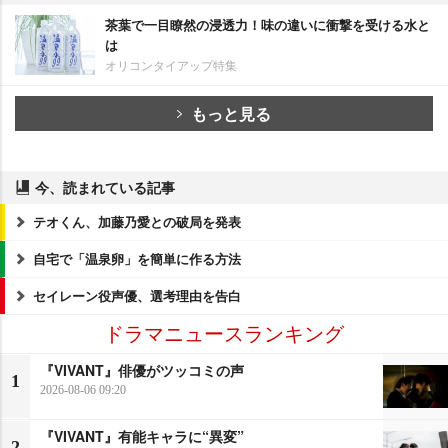
茶葉で一目瞭然の浸透力！味の違いに衝撃を受ける水と
は
オリコンタイアップ特集
もっと見る
今、読まれている記事
テオくん、加藤乃愛との破局を発表
自宅で「温泉卵」を簡単に作る方法
セイレーン役声優、選考理由を告白
ドラマニュースランキング
『VIVANT』俳優がツッコミの声
1
2026-08-06 09:20
『VIVANT』有能キャラに“異変”
2