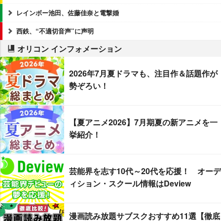
レインボー池田、佐藤佳奈と電撃婚
西鉄、“不適切音声”に声明
オリコン インフォメーション
2026年7月夏ドラマも、注目作＆話題作が
勢ぞろい！
【夏アニメ2026】7月期夏の新アニメを一
挙紹介！
芸能界を志す10代～20代を応援！ オーデ
ィション・スクール情報はDeview
漫画読み放題サブスクおすすめ11選【徹底