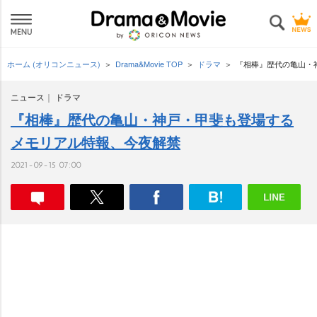
ホーム (オリコンニュース)
Drama&Movie TOP
ドラマ
『相棒』歴代の亀山・
ニュース
ドラマ
『相棒』歴代の亀山・神戸・甲斐も登場する
メモリアル特報、今夜解禁
2021-09-15 07:00