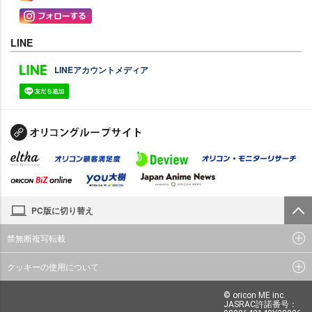
LINE
LINEアカウントメディア
PC版に切り替え
禁無断複写転載
クッキーの使用について
© oricon ME inc.
JASRAC許諾番号：