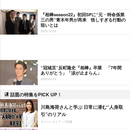
『相棒season22』初回SPに“元・特命係第
三の男”青木年男が再来 怪しすぎる行動の
狙いとは
2023-10-03
“冠城亘”反町隆史『相棒』卒業 「7年間
ありがとう」「涙が止まらん」
2022-03-23
話題の特集をPICK UP！
川島海荷さんと学ぶ 日常に潜む“人身取
引”のリアル
オリコンタイアップ特集