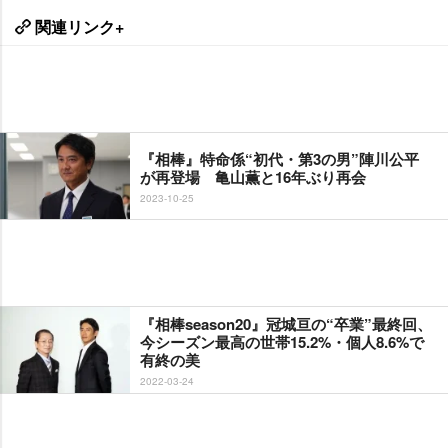
関連リンク+
『相棒』特命係“初代・第3の男”陣川公平
が再登場 亀山薫と16年ぶり再会
2023-10-25
『相棒season20』冠城亘の“卒業”最終回、
今シーズン最高の世帯15.2%・個人8.6%で
有終の美
2022-03-24