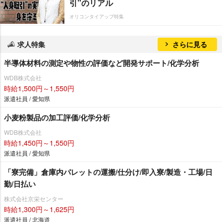
引”のリアル
オリコンタイアップ特集
求人特集
さらに見る
半導体材料の測定や物性の評価など開発サポート/化学分析
WDB株式会社
時給1,500円～1,550円
派遣社員 / 愛知県
小麦粉製品の加工評価/化学分析
WDB株式会社
時給1,450円～1,550円
派遣社員 / 愛知県
「寮完備」倉庫内パレットの運搬/仕分け/即入寮/製造・工場/日
勤/日払い
株式会社京栄センター
時給1,300円～1,625円
派遣社員 / 北海道