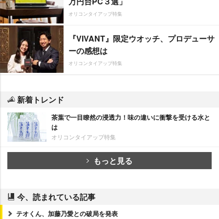
万円台PC３選」
オリコンタイアップ特集
『VIVANT』限定ウオッチ、プロデューサ
ーの感想は
オリコンタイアップ特集
新着トレンド
茶葉で一目瞭然の浸透力！味の違いに衝撃を受ける水と
は
オリコンタイアップ特集
もっと見る
今、読まれている記事
テオくん、加藤乃愛との破局を発表