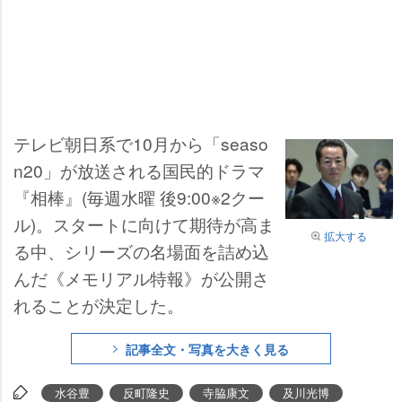
テレビ朝日系で10月から「seaso
n20」が放送される国民的ドラマ
『相棒』(毎週水曜 後9:00※2クー
ル)。スタートに向けて期待が高ま
拡大する
る中、シリーズの名場面を詰め込
んだ《メモリアル特報》が公開さ
れることが決定した。
記事全文・写真を大きく見る
水谷豊
反町隆史
寺脇康文
及川光博