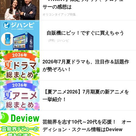
サーの感想は
オリコンタイアップ特集
自販機にピッ！ですぐに買えちゃう
（PR）ジハンピ
2026年7月夏ドラマも、注目作＆話題作
が勢ぞろい！
【夏アニメ2026】7月期夏の新アニメを
一挙紹介！
芸能界を志す10代～20代を応援！ オー
ディション・スクール情報はDeview