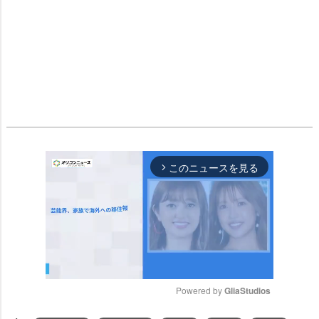
このニュースを見る
arrow_forward_ios
Powered by 
GliaStudios
M