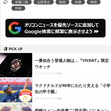
佐藤二朗
山田孝之
動画
俳優
映画
u
邦画
t
e
PICK UP
一番似合う登場人物は…『VIVANT』限定
ウオッチ
オリコンタイアップ特集
マクドナルドが40年にわたり支える「小学
生の甲子園」
オリコンタイアップ特集
森崎ウィン×向井康二“両片思い”にキュン