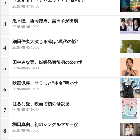
『耳すま』『アリエッティ』IMAXで
2
2026-08-07 07:00
黒木瞳、西岡徳馬、吉田羊が出演
3
2026-08-06 10:00
細田佳央太演じる涼は“現代の彰”
4
2026-08-05 10:00
田中みな実、妊娠発表後初の公の場
5
2026-08-05 14:41
映画泥棒、サラっと“本名”明かす
6
2026-08-05 15:06
はるな愛、映画で初の母親役
7
2026-08-07 08:18
堀田真由、初のシングルマザー役
8
2026-08-06 15:08