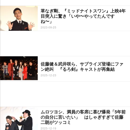
草なぎ剛、『ミッドナイトスワン』上映4年
目突入に驚き「いや〜やってたんです
ね〜」
2023-09-25
佐藤健＆武井咲ら、サプライズ登場にファ
ン絶叫 『るろ剣』キャストが再集結
2025-12-23
ムロツヨシ、満員の客席に喜び爆発「5年前
の自分に言いたい」 はしゃぎすぎて佐藤
二朗がツッコミ
2025-12-19