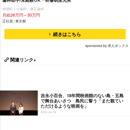
歯科助手/未経験OK・研修制度充実
神保町ミセ歯科・矯正歯科
月給26万円～30万円
正社員 / 東京都
続きはこちら
sponsored by 求人ボックス
関連リンク+
吉永小百合、18年間映画館のない島・五島
で舞台あいさつ 島民に誓う「また観てい
ただけるような映画を」
2022-04-18