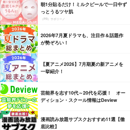
朝1分貼るだけ！ミルクピールで一日中ず
っとうるツヤ肌
（PR）サボリーノ
2026年7月夏ドラマも、注目作＆話題作
が勢ぞろい！
【夏アニメ2026】7月期夏の新アニメを
一挙紹介！
芸能界を志す10代～20代を応援！ オー
ディション・スクール情報はDeview
漫画読み放題サブスクおすすめ11選【徹
底比較】