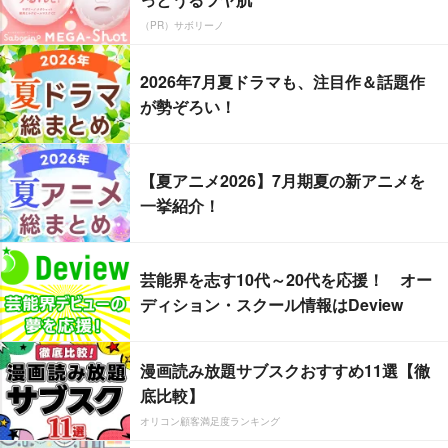
（PR）サボリーノ
2026年7月夏ドラマも、注目作＆話題作
が勢ぞろい！
【夏アニメ2026】7月期夏の新アニメを
一挙紹介！
芸能界を志す10代～20代を応援！ オー
ディション・スクール情報はDeview
漫画読み放題サブスクおすすめ11選【徹
底比較】
オリコン顧客満足度ランキング