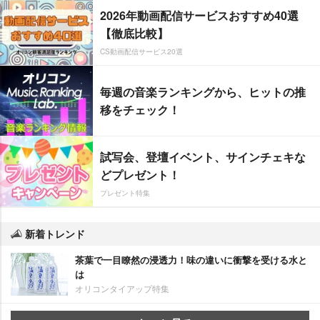
2026年動画配信サービスおすすめ40選
【徹底比較】
CS動画配信サービス20選
毎週の音楽ランキングから、ヒットの推
移をチェック！
試写会、登壇イベント、サインチェキな
どプレゼント！
プレゼント特集
新着トレンド
茶葉で一目瞭然の浸透力！味の違いに衝撃を受ける水と
は
オリコンタイアップ特集