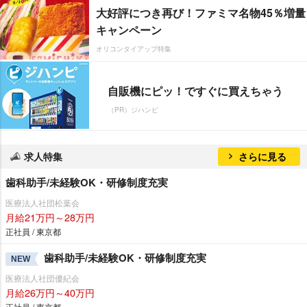
大好評につき再び！ファミマ名物45％増量
キャンペーン
オリコンタイアップ特集
自販機にピッ！ですぐに買えちゃう
（PR）ジハンピ
求人特集
さらに見る
歯科助手/未経験OK・研修制度充実
医療法人社団松葉会
月給21万円～28万円
正社員 / 東京都
歯科助手/未経験OK・研修制度充実
NEW
医療法人社団優紀会
月給26万円～40万円
正社員 / 東京都