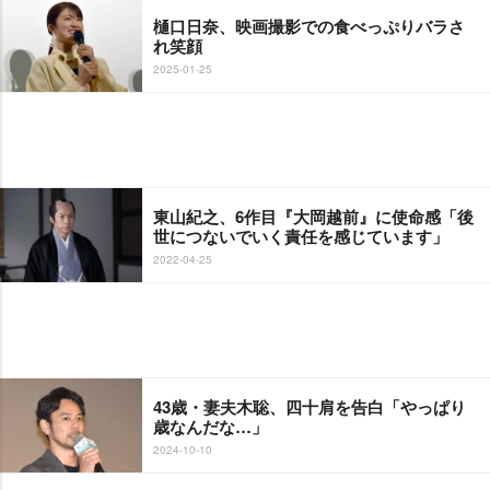
樋口日奈、映画撮影での食べっぷりバラさ
れ笑顔
2025-01-25
東山紀之、6作目『大岡越前』に使命感「後
世につないでいく責任を感じています」
2022-04-25
43歳・妻夫木聡、四十肩を告白「やっぱり
歳なんだな…」
2024-10-10