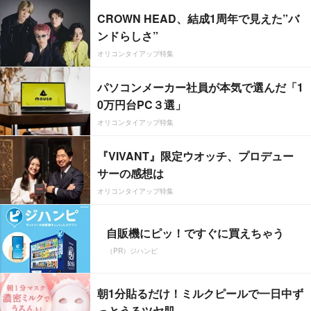
CROWN HEAD、結成1周年で見えた”バ
ンドらしさ”
オリコンタイアップ特集
パソコンメーカー社員が本気で選んだ「1
0万円台PC３選」
オリコンタイアップ特集
『VIVANT』限定ウオッチ、プロデュー
サーの感想は
オリコンタイアップ特集
自販機にピッ！ですぐに買えちゃう
（PR）ジハンピ
朝1分貼るだけ！ミルクピールで一日中ず
っとうるツヤ肌