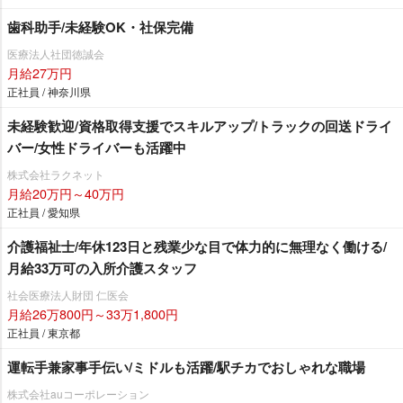
歯科助手/未経験OK・社保完備
医療法人社団徳誠会
月給27万円
正社員 / 神奈川県
未経験歓迎/資格取得支援でスキルアップ/トラックの回送ドライ
バー/女性ドライバーも活躍中
株式会社ラクネット
月給20万円～40万円
正社員 / 愛知県
介護福祉士/年休123日と残業少な目で体力的に無理なく働ける/
月給33万可の入所介護スタッフ
社会医療法人財団 仁医会
月給26万800円～33万1,800円
正社員 / 東京都
運転手兼家事手伝い/ミドルも活躍/駅チカでおしゃれな職場
株式会社auコーポレーション