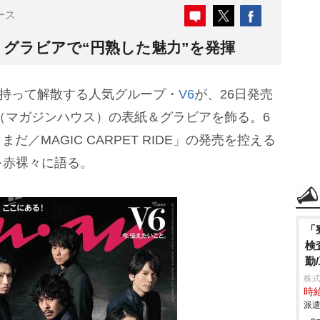
ース
場 グラビアで“円熟した魅力”を発揮
を持って解散する人気グループ・
V6
が、26日発売
』（マガジンハウス）の表紙＆グラビアを飾る。6
だ／MAGIC CARPET RIDE」の発売を控える
を赤裸々に語る。
「
検
勤
株
時給
派遣