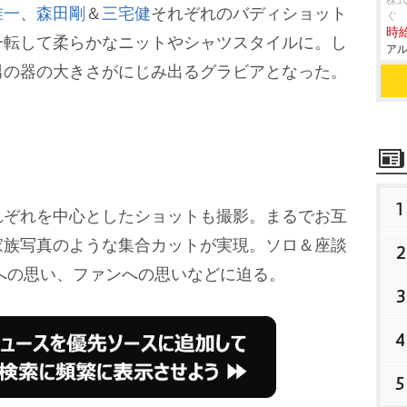
株式
准一
、
森田剛
＆
三宅健
それぞれのバディショット
ぐ
時給
一転して柔らかなニットやシャツスタイルに。し
アル
男の器の大きさがにじみ出るグラビアとなった。
1
ぞれを中心としたショットも撮影。まるでお互
家族写真のような集合カットが実現。ソロ＆座談
2
への思い、ファンへの思いなどに迫る。
3
4
5