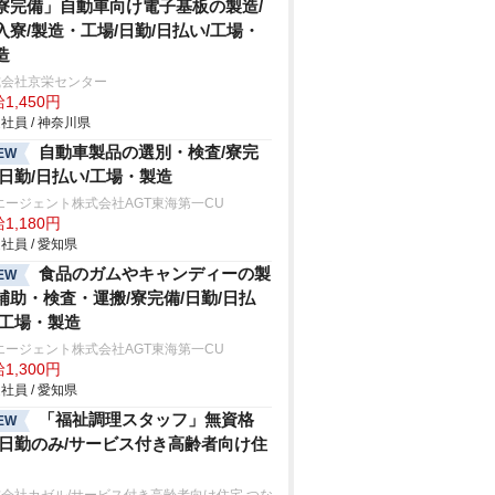
寮完備」自動車向け電子基板の製造/
入寮/製造・工場/日勤/日払い/工場・
造
式会社京栄センター
1,450円
社員 / 神奈川県
自動車製品の選別・検査/寮完
EW
/日勤/日払い/工場・製造
エージェント株式会社AGT東海第一CU
1,180円
社員 / 愛知県
食品のガムやキャンディーの製
EW
補助・検査・運搬/寮完備/日勤/日払
/工場・製造
エージェント株式会社AGT東海第一CU
1,300円
社員 / 愛知県
「福祉調理スタッフ」無資格
EW
/日勤のみ/サービス付き高齢者向け住