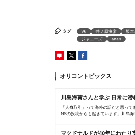
タグ
V6
井ノ原快彦
坂本
ジャニーズ
anan
オリコントピックス
川島海荷さんと学ぶ 日常に潜
「人身取引」って海外の話だと思って
NSの投稿からも起きています。川島
マクドナルドが40年にわたり