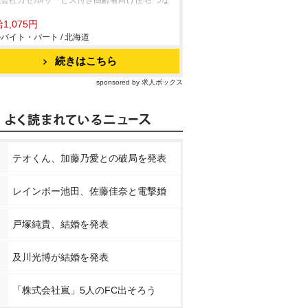
会社カゼル/サービス付き高齢者向け住宅 つな
1,075円
バイト・パート / 北海道
続きはこちら
sponsored by 求人ボックス
テオくん、加藤乃愛との破局を発表
レインボー池田、佐藤佳奈と電撃婚
戸塚純貴、結婚を発表
及川光博が結婚を発表
「株式会社嵐」5人のFC出そろう