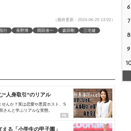
6
（最終更新：2024-06-25 13:02）
7
昌行
長野博
岡田准一
森田剛
三宅健
8
9
1
む“人身取引”のリアル
ませんか？実は恋愛や悪質ホスト、S
海荷さんと学ぶリアルな実態。
支える「小学生の甲子園」