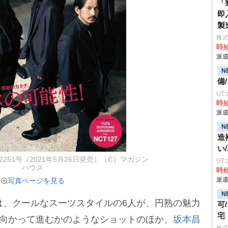
「
即
製
株
時給
派遣
N
備
UT
時給
派遣
N
造
い
2251号（2021年5月26日発売）（C）マガジン
UT
ハウス
時給
派遣
写真ページを見る
N
は、クールなスーツスタイルの6人が、円熟の魅力
可
宅
に向かって進むかのようなショットのほか、
坂本昌