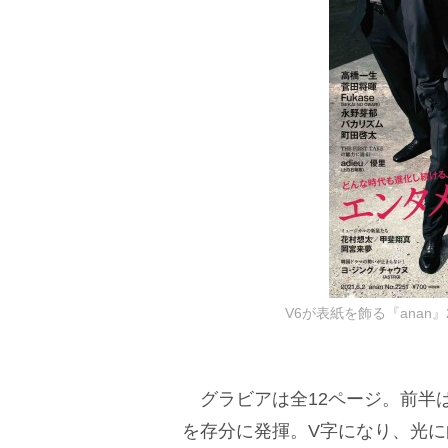
V6が表紙を飾る『anan』
グラビアは全12ページ。前半
を存分に発揮。V字になり、光