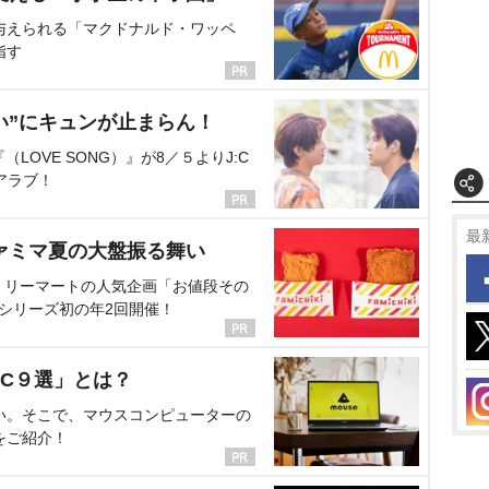
与えられる「マクドナルド・ワッペ
指す
い”にキュンが止まらん！
OVE SONG）』が8／５よりJ:C
アラブ！
最
ァミマ夏の大盤振る舞い
ミリーマートの人気企画「お値段その
、シリーズ初の年2回開催！
C９選」とは？
い。そこで、マウスコンピューターの
をご紹介！