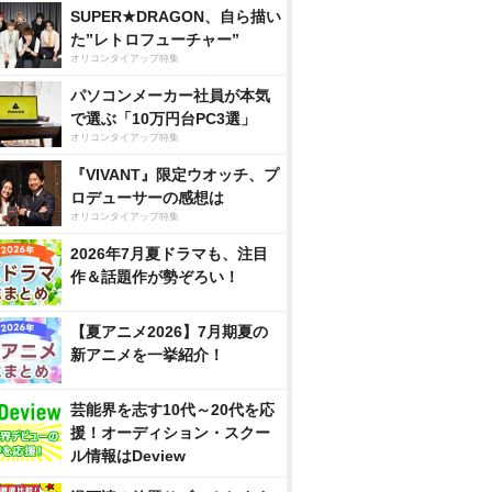
SUPER★DRAGON、自ら描い
た”レトロフューチャー”
オリコンタイアップ特集
パソコンメーカー社員が本気
で選ぶ「10万円台PC3選」
オリコンタイアップ特集
『VIVANT』限定ウオッチ、プ
ロデューサーの感想は
オリコンタイアップ特集
2026年7月夏ドラマも、注目
作＆話題作が勢ぞろい！
【夏アニメ2026】7月期夏の
新アニメを一挙紹介！
芸能界を志す10代～20代を応
援！オーディション・スクー
ル情報はDeview