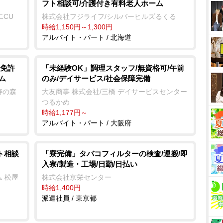
フト相談可/介護付き有料老人ホーム
二CU
株式会社フジライフ/シルバーヒルズるくる
時給1,150円～1,300円
アルバイト・パート / 北海道
免許
「未経験OK」調理スタッフ/無資格可/午前
のみ/デイサービス/社会保障完備
ム
大友商事 株式会社/三橋 デイサービスセンター
寿の森
つるかめ
時給1,177円～
アルバイト・パート / 大阪府
ト相談
「寮完備」タバコフィルターの検査/運搬/即
入寮/製造・工場/日勤/日払い
 松屋
株式会社京栄センター
時給1,400円
派遣社員 / 東京都