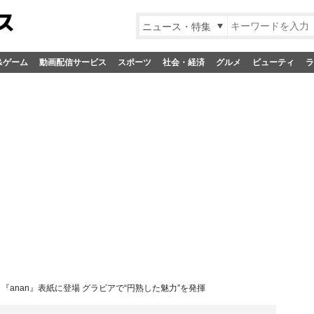
ニュース・特集
&ゲーム
動画配信サービス
スポーツ
社会・経済
グルメ
ビューティ
ラ
、『anan』表紙に登場 グラビアで“円熟した魅力”を発揮