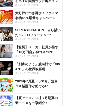
る男子の純情ラブに胸キュン
オリコンタイアップ特集
大好評につき再び！ファミマ
名物45％増量キャンペーン
オリコンタイアップ特集
SUPER★DRAGON、自ら描い
た”レトロフューチャー”
オリコンタイアップ特集
【驚愕】メーカー社員が推す
「10万円台」神コスパPC
オリコンタイアップ特集
「別班のよう」腕時計で『VIV
ANT』の世界観再現
オリコンタイアップ特集
2026年7月夏ドラマも、注目
作＆話題作が勢ぞろい！
【夏アニメ2026】7月期夏の
新アニメを一挙紹介！