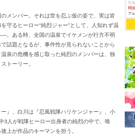
社会
時給
アル
のメンバー。それは世を忍ぶ仮の姿で、実は皆
を守るヒーロー“純烈ジャー”として、人知れず温
――。ある時、全国の温泉でイケメンが行方不明
巷で話題となるが、事件性が見られないことから
。温泉の危機を感じ取った純烈のメンバーは、独
うストーリー。
ー』、白川は『忍風戦隊ハリケンジャー』、小
中3人が戦隊ヒーロー出身者の純烈の中で、唯
る後上が作品のキーマンを担う。