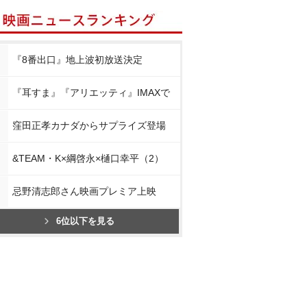
『8番出口』地上波初放送決定
『耳すま』『アリエッティ』IMAXで
窪田正孝カナダからサプライズ登場
&TEAM・K×綱啓永×樋口幸平（2）
忌野清志郎さん映画プレミア上映
6位以下を見る