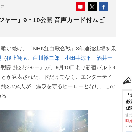
ース
ジャー』9・10公開 音声カード付ムビ
歌い続け、「NHK紅白歌合戦」3年連続出場を果
烈
（
後上翔太
、
白川裕二郎
、
小田井涼平
、
酒井一
戦闘 純烈ジャー』が、9月10日より新宿バルト9
ことが発表された。歌だけでなく、エンターテイ
く純烈の4人が、温泉を守るヒーローとなり、この
「
める。
必
保
株式
時給
アル