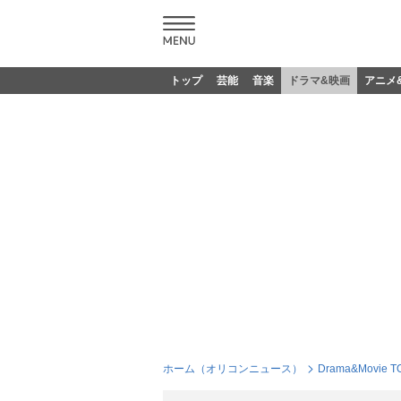
トップ
芸能
音楽
ドラマ&映画
アニメ
ホーム（オリコンニュース）
Drama&Movie T