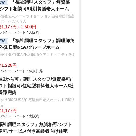
「福祉調理スタッフ」無資格
EW
/シフト相談可/特別養護老人ホーム
会福祉法人ノーマライゼーション協会/特別養護
ホーム だんらん
1,177円～1,500円
バイト・パート / 大阪府
「福祉調理スタッフ」調理師免
EW
必須/日勤のみ/グループホーム
会社SOYOKAZE/相模原ケアコミュニティそよ
1,225円
バイト・パート / 神奈川県
週2から可」調理スタッフ/無資格可/
フト相談可/住宅型有料老人ホーム/社
保障完備
会社BISCUSS/住宅型有料老人ホーム HIBISU
住吉
1,177円
バイト・パート / 大阪府
福祉調理スタッフ」無資格可/シフト
談可/サービス付き高齢者向け住宅