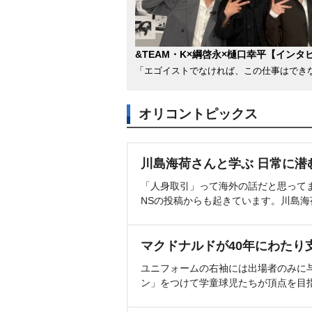
&TEAM・K×綱啓永×樋口幸平【インタ
「エゴイストでなければ、この仕事はでき
オリコントピックス
川島海荷さんと学ぶ 日常に潜
「人身取引」って海外の話だと思って
NSの投稿からも起きています。川島
マクドナルドが40年にわたり
ユニフォームの右袖には出場者のみに
ン」をつけて学童球児たちが頂点を目