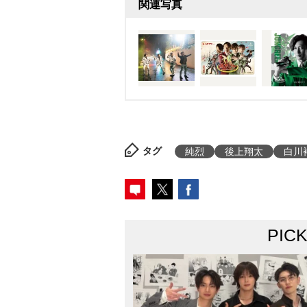
関連写真
タグ
純烈
後上翔太
白川
PIC