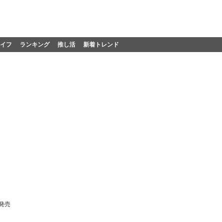
イフ
ランキング
推し活
新着トレンド
発売