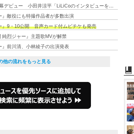
1. 純烈、温泉守る“ヒーロー”で銀幕デビュー 小田井涼平「LiLiCoのインタビューを期待します」
ャー』敵役にも特撮作品者が多数出演
ャー』9・10公開 音声カード付ムビチケも発売
闘 純烈ジャー』主題歌MVが解禁
ャー』前川清、小林綾子の出演発表
その他の流れをもっと見る