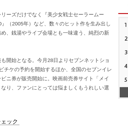
リーズだけでなく『美少女戦士セーラームー
O』（2005年）など、数々のヒット作を生み出し
1
務め、銭湯やライブ会場とも一味違う、純烈の新
2
3
も開始となる。今月28日よりセブンネットショ
4
ムビチケの予約を開始するほか、全国のセブンイレ
ンビニ券が販売開始に。映画前売券サイト「メイ
5
となり、ファンにとっては悩ましくもうれしい選
。
チェック