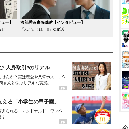
ビュー】
渡部秀＆齋藤璃佑【インタビュー】
ない」
「んだが！ほー!!」な秘話
む“人身取引”のリアル
ませんか？実は恋愛や悪質ホスト、S
海荷さんと学ぶリアルな実態。
支える「小学生の甲子園」
与えられる「マクドナルド・ワッペ
指す