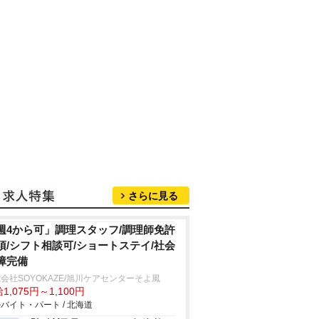
さらに見る
週4から可」調理スタッフ/調理師免許
須/シフト相談可/ショートステイ/社会
障完備
会社SOYOKAZE/旭川ケアセンターそよ風
1,075円～1,100円
バイト・パート / 北海道