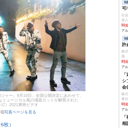
N
可
社
老人
時給
アル
N
許
株式
風
時給
アル
「
シ
会
株式
ジャー』9月10日、全国公開決定にあわせて、
東
なミュージカル風の場面カットが解禁された
時給
（C）2021東映ビデオ
アル
写真ページを見る
「
相
6枚）