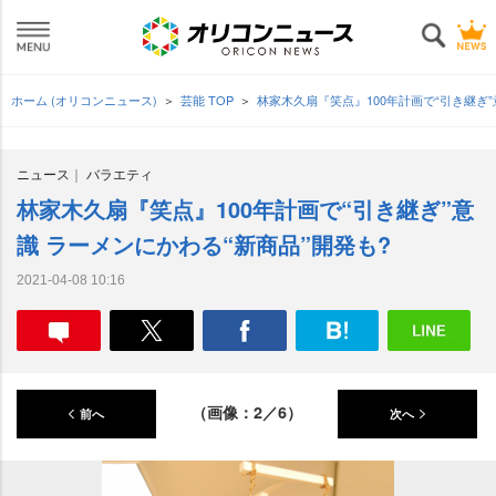
ホーム (オリコンニュース)
芸能 TOP
林家木久扇『笑点』100年計画で“引き継ぎ”
ニュース
バラエティ
林家木久扇『笑点』100年計画で“引き継ぎ”意
識 ラーメンにかわる“新商品”開発も?
2021-04-08 10:16
（画像：2／6）
前へ
次へ