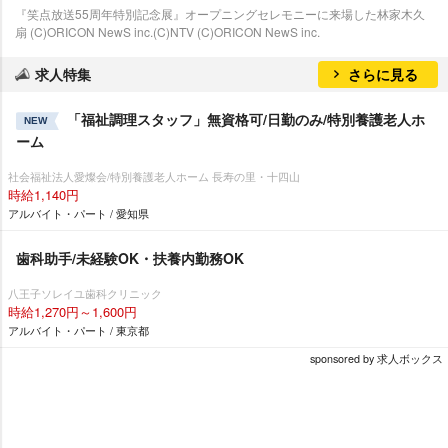
『笑点放送55周年特別記念展』オープニングセレモニーに来場した林家木久
扇 (C)ORICON NewS inc.(C)NTV (C)ORICON NewS inc.
求人特集
さらに見る
「福祉調理スタッフ」無資格可/日勤のみ/特別養護老人ホ
NEW
ーム
社会福祉法人愛燦会/特別養護老人ホーム 長寿の里・十四山
時給1,140円
アルバイト・パート / 愛知県
歯科助手/未経験OK・扶養内勤務OK
八王子ソレイユ歯科クリニック
時給1,270円～1,600円
アルバイト・パート / 東京都
sponsored by 求人ボックス