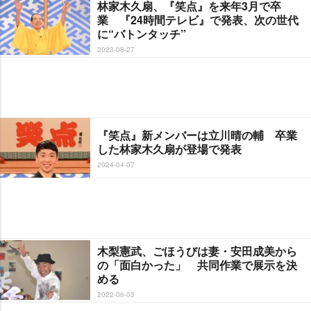
林家木久扇、『笑点』を来年3月で卒
業 『24時間テレビ』で発表、次の世代
に“バトンタッチ”
2023-08-27
『笑点』新メンバーは立川晴の輔 卒業
した林家木久扇が登場で発表
2024-04-07
木梨憲武、ごほうびは妻・安田成美から
の「面白かった」 共同作業で展示を決
める
2022-06-03