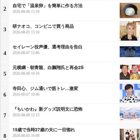
自宅で「温泉卵」を簡単に作る方法
2
2026-08-06 15:10
研ナオコ、コンビニで買う商品
3
2026-08-05 15:10
セイレーン役声優、選考理由を告白
4
2026-08-07 12:00
元横綱・朝青龍、白鵬翔氏と再会2S
5
2026-08-06 16:16
寺田心、ジム通いで筋トレ…激変
6
2026-08-07 10:46
『ちいかわ』新グッズ説明文に恐怖
7
2026-08-06 12:15
15歳で当時27歳の夫に一目惚れ
8
2026-08-05 16:09