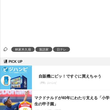
林家木久扇
落語家
日テレ
PICK UP
自販機にピッ！ですぐに買えちゃう
（PR）ジハンピ
マクドナルドが40年にわたり支える「小学
生の甲子園」