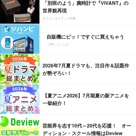
「別班のよう」腕時計で『VIVANT』の
世界観再現
オリコンタイアップ特集
自販機にピッ！ですぐに買えちゃう
（PR）ジハンピ
2026年7月夏ドラマも、注目作＆話題作
が勢ぞろい！
【夏アニメ2026】7月期夏の新アニメを
一挙紹介！
芸能界を志す10代～20代を応援！ オー
ディション・スクール情報はDeview