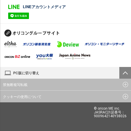
LINEアカウントメディア
PC版に切り替え
禁無断複写転載
クッキーの使用について
© oricon ME inc.
JASRAC許諾番号：
9009642140Y38026