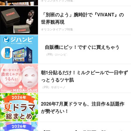
オリコンタイアップ特集
「別班のよう」腕時計で『VIVANT』の
世界観再現
オリコンタイアップ特集
自販機にピッ！ですぐに買えちゃう
（PR）ジハンピ
朝1分貼るだけ！ミルクピールで一日中ず
っとうるツヤ肌
（PR）サボリーノ
2026年7月夏ドラマも、注目作＆話題作
が勢ぞろい！