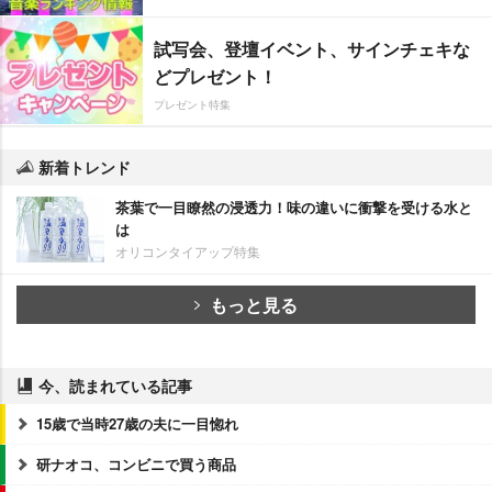
試写会、登壇イベント、サインチェキな
どプレゼント！
プレゼント特集
新着トレンド
茶葉で一目瞭然の浸透力！味の違いに衝撃を受ける水と
は
オリコンタイアップ特集
もっと見る
今、読まれている記事
15歳で当時27歳の夫に一目惚れ
研ナオコ、コンビニで買う商品