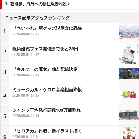
芸能界、海外への移住報告相次ぐ
ニュース記事アクセスランキング
『ちいかわ』新グッズ説明文に恐怖
1
2026-08-06 12:15
呪術廻戦フェス開催まであと25日
2
2026-08-04 19:12
『キルケーの魔女』独占配信決定
3
2026-08-04 12:15
ミュージカル・ケロロ音楽担当降板
4
2026-08-04 18:15
ジャンプ平均発行部数100万部割れ
5
2026-08-06 12:16
『ヒロアカ』作者、新イラスト描く
6
2026-08-04 16:11