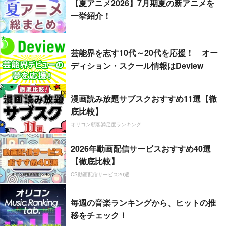
【夏アニメ2026】7月期夏の新アニメを
一挙紹介！
芸能界を志す10代～20代を応援！ オー
ディション・スクール情報はDeview
漫画読み放題サブスクおすすめ11選【徹
底比較】
オリコン顧客満足度ランキング
2026年動画配信サービスおすすめ40選
【徹底比較】
CS動画配信サービス20選
毎週の音楽ランキングから、ヒットの推
移をチェック！