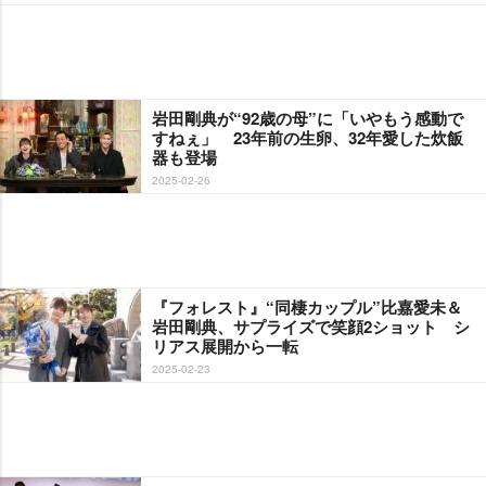
田剛典が“92歳の母”に「いやもう感動で
すねぇ」 23年前の生卵、32年愛した炊飯
器も登場
2025-02-26
『フォレスト』“同棲カップル”比嘉愛未＆
田剛典、サプライズで笑顔2ショット シ
リアス展開から一転
2025-02-23