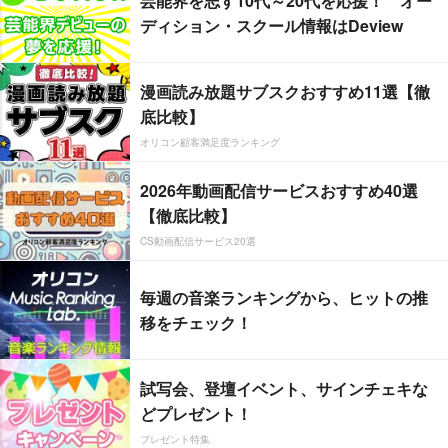
芸能界を志す10代～20代を応援！ オー
ディション・スクール情報はDeview
漫画読み放題サブスクおすすめ11選【徹
底比較】
オリコン顧客満足度ランキング
2026年動画配信サービスおすすめ40選
【徹底比較】
CS動画配信サービス20選
毎週の音楽ランキングから、ヒットの推
移をチェック！
試写会、登壇イベント、サインチェキな
どプレゼント！
プレゼント特集