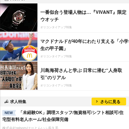
一番似合う登場人物は…『VIVANT』限定
ウオッチ
オリコンタイアップ特集
マクドナルドが40年にわたり支える「小学
生の甲子園」
オリコンタイアップ特集
川島海荷さんと学ぶ 日常に潜む“人身取
引”のリアル
オリコンタイアップ特集
求人特集
さらに見る
「未経験OK」調理スタッフ/無資格可/シフト相談可/住
NEW
宅型有料老人ホーム/社会保障完備
株式会社reborn/はーとらいふ長久手