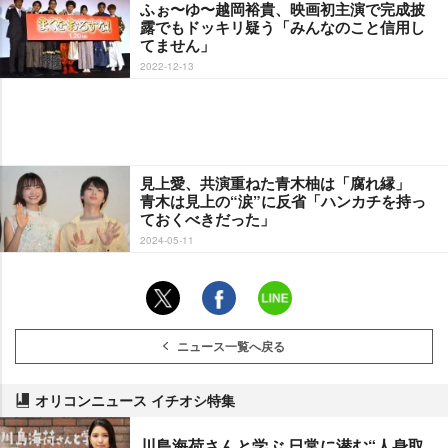
ふぉ〜ゆ〜越岡裕貴、映画初主演で完成披
露でもドッキリ疑う「みんなのこと信用し
てません」
2022-12-13
見上愛、共演重ねた青木柚は「腐れ縁」
青木は見上の“涙”に反省「ハンカチを持っ
ておくべきだった」
2024-05-11
ニュース一覧へ戻る
オリコンニュース イチオシ特集
川島海荷さんと学ぶ 日常に潜む“人身取