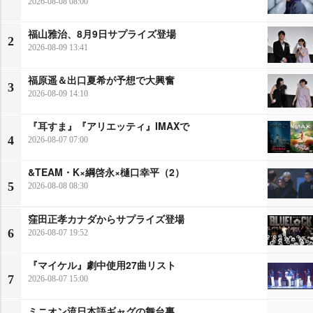
2026-08-08 08:00
福山雅治、8月9日サプライズ登場
2
2026-08-09 13:41
福原遥＆出口夏希が予想で大興奮
3
2026-08-09 14:10
『耳すま』『アリエッティ』IMAXで
4
2026-08-07 07:00
&TEAM・K×綱啓永×樋口幸平（2）
5
2026-08-08 08:30
窪田正孝カナダからサプライズ登場
6
2026-08-07 19:52
『マイケル』劇中使用27曲リスト
7
2026-08-07 15:00
ミニオン流日本語ギャグの舞台裏