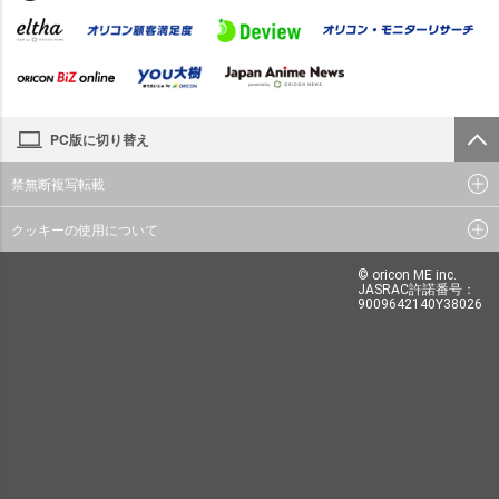
PC版に切り替え
禁無断複写転載
クッキーの使用について
© oricon ME inc.
JASRAC許諾番号：
9009642140Y38026