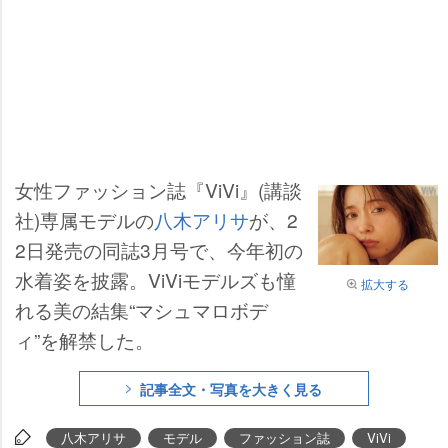
女性ファッション誌『ViVi』(講談
社)専属モデルの
八木アリサ
が、2
2日発売の同誌3月号で、今年初の
水着姿を披露。ViViモデルズも憧
拡大する
れる美の結集“マシュマロボデ
ィ”を解禁した。
記事全文・写真を大きく見る
八木アリサ
モデル
ファッション誌
ViVi