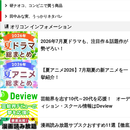
研ナオコ、コンビニで買う商品
田中みな実、うっかりネタバレ
オリコン インフォメーション
2026年7月夏ドラマも、注目作＆話題作が
勢ぞろい！
【夏アニメ2026】7月期夏の新アニメを一
挙紹介！
芸能界を志す10代～20代を応援！ オーデ
ィション・スクール情報はDeview
漫画読み放題サブスクおすすめ11選【徹底