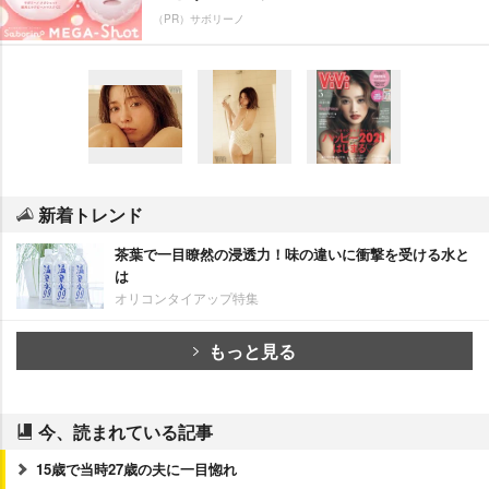
（PR）サボリーノ
新着トレンド
茶葉で一目瞭然の浸透力！味の違いに衝撃を受ける水と
は
オリコンタイアップ特集
もっと見る
今、読まれている記事
15歳で当時27歳の夫に一目惚れ