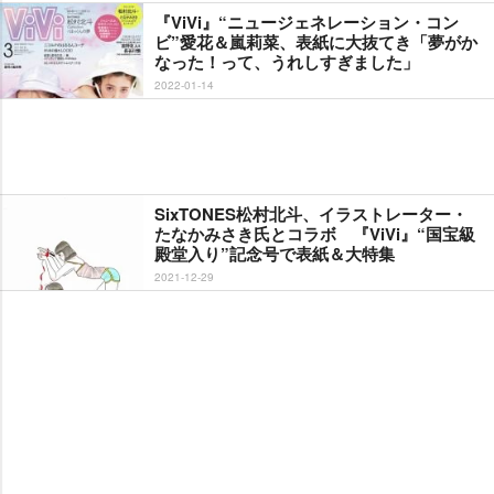
『ViVi』“ニュージェネレーション・コン
ビ”愛花＆嵐莉菜、表紙に大抜てき「夢がか
なった！って、うれしすぎました」
2022-01-14
SixTONES松村北斗、イラストレーター・
たなかみさき氏とコラボ 『ViVi』“国宝級
殿堂入り”記念号で表紙＆大特集
2021-12-29