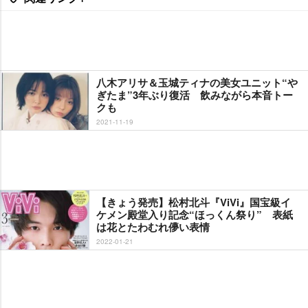
八木アリサ＆玉城ティナの美女ユニット“
ぎたま”3年ぶり復活 飲みながら本音トー
クも
2021-11-19
【きょう発売】松村北斗『ViVi』国宝級イ
ケメン殿堂入り記念“ほっくん祭り” 表紙
は花とたわむれ儚い表情
2022-01-21