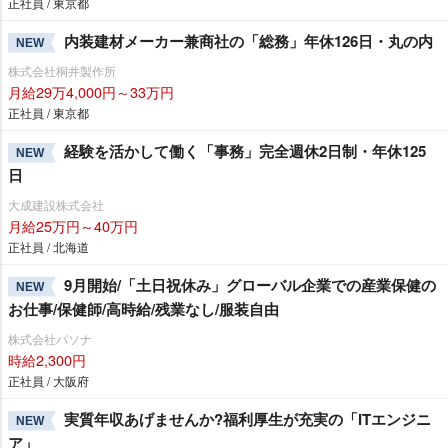
正社員 / 東京都
内装建材メーカー兼商社の「総務」年休126日・丸の内
NEW
株式会社桐井製作所
月給29万4,000円～33万円
正社員 / 東京都
経験を活かして働く「事務」完全週休2日制・年休125
NEW
日
大成建設株式会社
月給25万円～40万円
正社員 / 北海道
9月開始/「土日祝休み」グローバル企業での産業保健の
NEW
お仕事/保健師/高時給/残業なし/服装自由
株式会社パソナ
時給2,300円
正社員 / 大阪府
実質年収あげませんか?福利厚生が充実の「ITエンジニ
NEW
ア」