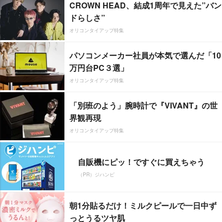
CROWN HEAD、結成1周年で見えた”バン
ドらしさ”
オリコンタイアップ特集
パソコンメーカー社員が本気で選んだ「10
万円台PC３選」
オリコンタイアップ特集
「別班のよう」腕時計で『VIVANT』の世
界観再現
オリコンタイアップ特集
自販機にピッ！ですぐに買えちゃう
（PR）ジハンピ
朝1分貼るだけ！ミルクピールで一日中ず
っとうるツヤ肌