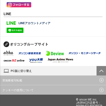
LINE
LINEアカウントメディア
PC版に切り替え
禁無断複写転載
クッキーの使用について
© oricon ME inc.
JASRAC許諾番号：
9009642140Y38026