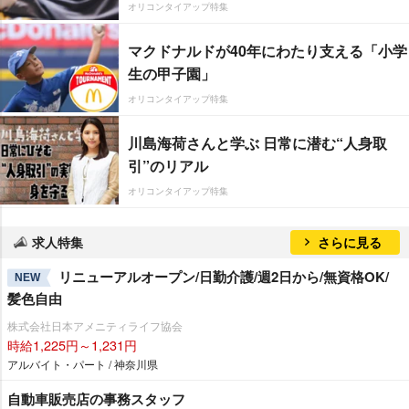
オリコンタイアップ特集
マクドナルドが40年にわたり支える「小学
生の甲子園」
オリコンタイアップ特集
川島海荷さんと学ぶ 日常に潜む“人身取
引”のリアル
オリコンタイアップ特集
求人特集
さらに見る
リニューアルオープン/日勤介護/週2日から/無資格OK/
NEW
髪色自由
株式会社日本アメニティライフ協会
時給1,225円～1,231円
アルバイト・パート / 神奈川県
自動車販売店の事務スタッフ