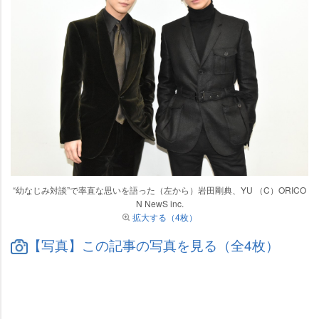
“幼なじみ対談”で率直な思いを語った（左から）岩田剛典、YU （C）ORICO
N NewS inc.
拡大する（4枚）
【写真】この記事の写真を見る（全4枚）