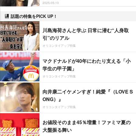
2025-05-10
話題の特集をPICK UP！
川島海荷さんと学ぶ 日常に潜む“人身取
引”のリアル
オリコンタイアップ特集
マクドナルドが40年にわたり支える「小
学生の甲子園」
オリコンタイアップ特集
向井康二イケメンすぎ！純愛『（LOVE S
ONG）』
オリコンタイアップ特集
お値段そのまま45％増量！ファミマ夏の
大盤振る舞い