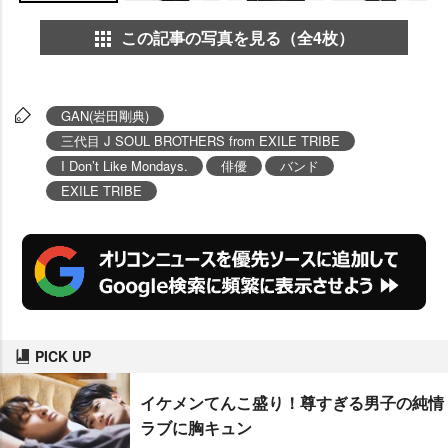
この記事の写真を見る（全4枚）
GAN(岩田剛典)
三代目 J SOUL BROTHERS from EXILE TRIBE
I Don’t Like Mondays.
俳優
バンド
EXILE TRIBE
PICK UP
イケメンてんこ盛り！尊すぎる男子の純情
ラブに胸キュン