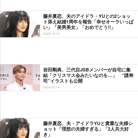
藤井夏恋、夫のアイドラ・YUとの2ショッ
ト添え結婚1周年を報告「幸せオーラいっぱ
い」「美男美女」「おめでとう!!」
2025-10-15
田剛典、三代目JSBメンバーが自宅に集
結「クリスマス会みたいなのを…」 “謎寿
司”イラストも公開
2024-02-14
藤井夏恋、夫・アイドラYUと貴重な夫婦シ
ョット「理想の夫婦すぎる」「2人共大好
き」