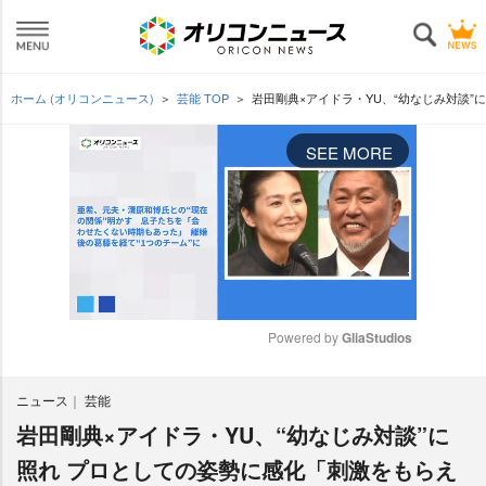
ホーム (オリコンニュース)
芸能 TOP
田剛典×アイドラ・YU、“幼なじみ対談”
SEE MORE
Powered by 
GliaStudios
M
ニュース
芸能
u
t
田剛典×アイドラ・YU、“幼なじみ対談”に
e
照れ プロとしての姿勢に感化「刺激をもらえ