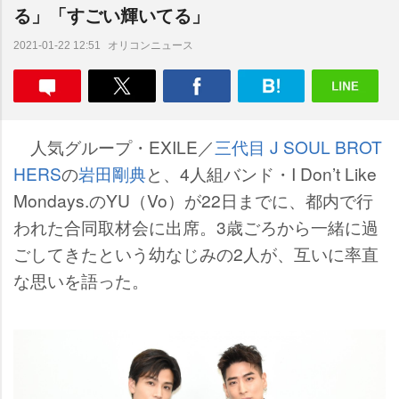
る」「すごい輝いてる」
オリコンニュース
2021-01-22 12:51
人気グループ・EXILE／
三代目 J SOUL BROT
HERS
の
田剛典
と、4人組バンド・I Don’t Like
Mondays.のYU（Vo）が22日までに、都内で行
われた合同取材会に出席。3歳ごろから一緒に過
ごしてきたという幼なじみの2人が、互いに率直
な思いを語った。