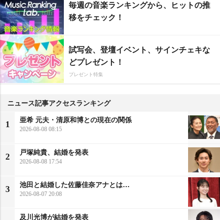
毎週の音楽ランキングから、ヒットの推
移をチェック！
試写会、登壇イベント、サインチェキな
どプレゼント！
プレゼント特集
ニュース記事アクセスランキング
亜希 元夫・清原和博との現在の関係
1
2026-08-08 08:15
戸塚純貴、結婚を発表
2
2026-08-08 17:54
池田と結婚した佐藤佳奈アナとは…
3
2026-08-07 20:08
及川光博が結婚を発表