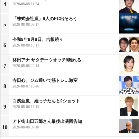
4
2026-08-08 11:34
「株式会社嵐」5人のFC出そろう
5
2026-08-08 09:17
令和8年8月8日、吉報続々
6
2026-08-08 18:17
林田アナ サタデーウオッチ9離れる
7
2026-08-08 22:14
寺田心、ジム通いで筋トレ…激変
8
2026-08-07 10:46
白濱亜嵐、姪っ子たちと2ショット
9
2026-08-06 17:15
アド街山田五郎さん最後出演回告知
10
2026-08-08 09:10