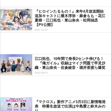
『ヒロインたるもの！』来年4月放送開始
追加キャストに榎木淳弥・麻倉もも・花江
夏樹・江口拓也・東山奈央・松岡禎丞
【PV公開】
2021-12-27
江口拓也、10年間で身長2センチ伸びる！
『俺ガイル』収録はマイク問題で早見沙
織・東山奈央・佐倉綾音・堀井茶渡ら爆笑
2023-08-31
『マクロス』新作アニメ3月2日に新情報発
表 特番生放送で出演は中島愛と鈴木みの
り