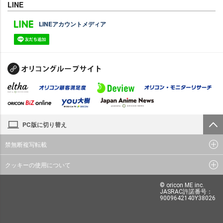
LINE
LINEアカウントメディア
PC版に切り替え
禁無断複写転載
クッキーの使用について
© oricon ME inc.
JASRAC許諾番号：
9009642140Y38026