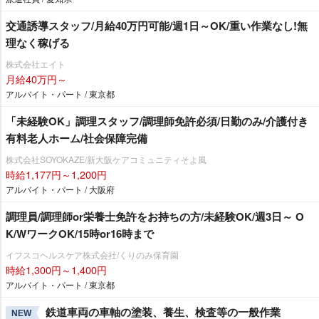
交通誘導スタッフ/月給40万円可能/週1日～OK/重い作業なし!無
理なく稼げる
株式会社エイト
月給40万円～
アルバイト・パート / 東京都
「未経験OK」調理スタッフ/調理師免許必須/日勤のみ/介護付き
有料老人ホーム/社会保障完備
株式会社SOYOKAZE/新大阪ケアコミュニティそよ風
時給1,177円～1,200円
アルバイト・パート / 大阪府
調理員/調理師or栄養士免許をお持ちの方/未経験OK/週3日～ O
K/WワークOK/15時or16時まで
イフスコヘルスケア株式会社/くりのみ保育園
時給1,300円～1,400円
アルバイト・パート / 東京都
鉄道車両の車軸の塗装、養生、検査等の一般作業
NEW