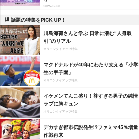
2025-02-20
話題の特集をPICK UP！
川島海荷さんと学ぶ 日常に潜む“人身取
引”のリアル
オリコンタイアップ特集
マクドナルドが40年にわたり支える「小学
生の甲子園」
オリコンタイアップ特集
イケメンてんこ盛り！尊すぎる男子の純情
ラブに胸キュン
オリコンタイアップ特集
デカすぎ都市伝説発生!?ファミマ45％増量
作戦再来