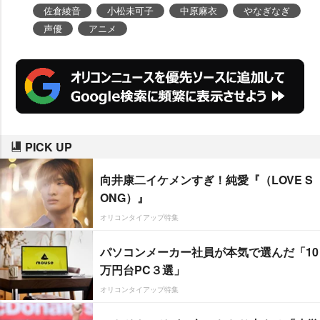
発表された。
佐倉綾音
小松未可子
中原麻衣
なぎなぎ
声優
アニメ
PICK UP
向井康二イケメンすぎ！純愛『（LOVE S
ONG）』
オリコンタイアップ特集
パソコンメーカー社員が本気で選んだ「10
万円台PC３選」
オリコンタイアップ特集