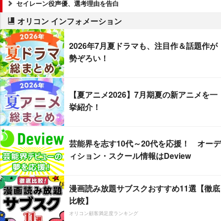
セイレーン役声優、選考理由を告白
オリコン インフォメーション
2026年7月夏ドラマも、注目作＆話題作が
勢ぞろい！
【夏アニメ2026】7月期夏の新アニメを一
挙紹介！
芸能界を志す10代～20代を応援！ オーデ
ィション・スクール情報はDeview
漫画読み放題サブスクおすすめ11選【徹底
比較】
オリコン顧客満足度ランキング