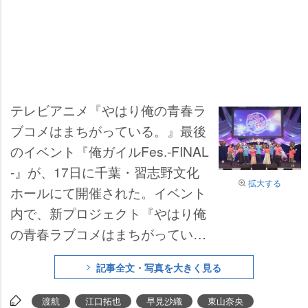
テレビアニメ『やはり俺の青春ラ
ブコメはまちがっている。』最後
のイベント『俺ガイルFes.-FINAL
-』が、17日に千葉・習志野文化
拡大する
ホールにて開催された。イベント
内で、新プロジェクト『やはり俺
の青春ラブコメはまちがってい
る。結』や、『やはり俺の青春ラ
記事全文・写真を大きく見る
ブコメはまちがっている。完』の
ゲーム特典の解禁など、新情報が
渡航
江口拓也
早見沙織
東山奈央