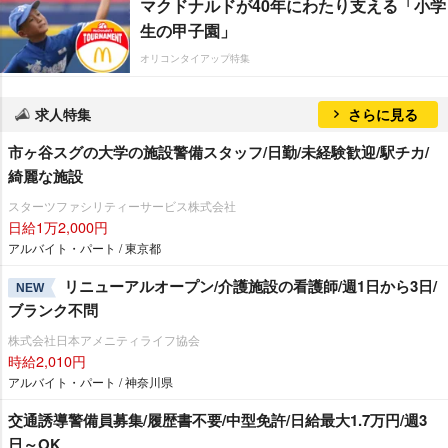
マクドナルドが40年にわたり支える「小学
生の甲子園」
オリコンタイアップ特集
求人特集
さらに見る
市ヶ谷スグの大学の施設警備スタッフ/日勤/未経験歓迎/駅チカ/
綺麗な施設
スターツファシリティーサービス株式会社
日給1万2,000円
アルバイト・パート / 東京都
リニューアルオープン/介護施設の看護師/週1日から3日/
NEW
ブランク不問
株式会社日本アメニティライフ協会
時給2,010円
アルバイト・パート / 神奈川県
交通誘導警備員募集/履歴書不要/中型免許/日給最大1.7万円/週3
日～OK