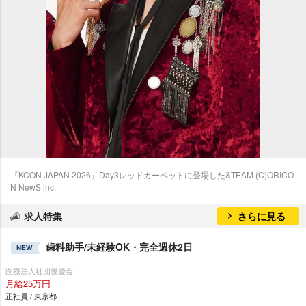
『KCON JAPAN 2026』Day3レッドカーペットに登場した&TEAM (C)ORICO
N NewS inc.
求人特集
さらに見る
歯科助手/未経験OK・完全週休2日
NEW
医療法人社団優慶会
月給25万円
正社員 / 東京都