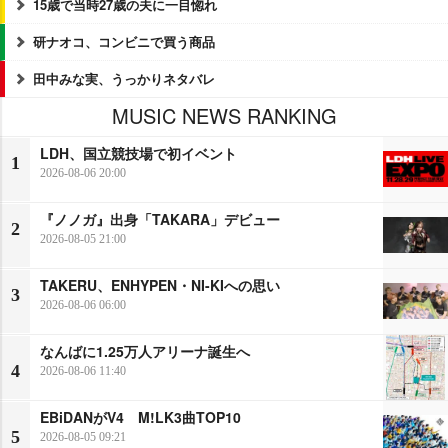
15歳で当時27歳の夫に一目惚れ
研ナオコ、コンビニで買う商品
田中みな実、うっかりネタバレ
MUSIC NEWS RANKING
LDH、国立競技場で初イベント
1
2026-08-06 20:00
『ノノガ』出身「TAKARA」デビュー
2
2026-08-05 21:00
TAKERU、ENHYPEN・NI-KIへの思い
3
2026-08-06 06:00
なんばに1.25万人アリーナ誕生へ
4
2026-08-06 11:40
EBiDANがV4 M!LK3曲TOP10
5
2026-08-05 09:21