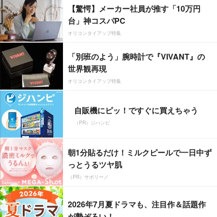
【驚愕】メーカー社員が推す「10万円
台」神コスパPC
オリコンタイアップ特集
「別班のよう」腕時計で『VIVANT』の
世界観再現
オリコンタイアップ特集
自販機にピッ！ですぐに買えちゃう
（PR）ジハンピ
朝1分貼るだけ！ミルクピールで一日中ず
っとうるツヤ肌
（PR）サボリーノ
2026年7月夏ドラマも、注目作＆話題作
が勢ぞろい！