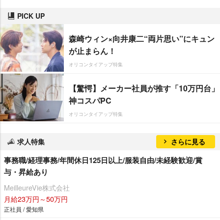
PICK UP
森崎ウィン×向井康二“両片思い”にキュン
が止まらん！
オリコンタイアップ特集
【驚愕】メーカー社員が推す「10万円台」
神コスパPC
オリコンタイアップ特集
求人特集
さらに見る
事務職/経理事務/年間休日125日以上/服装自由/未経験歓迎/賞
与・昇給あり
MeilleureVie株式会社
月給23万円～50万円
正社員 / 愛知県