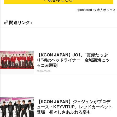
sponsored by 求人ボックス
関連リンク+
【KCON JAPAN】JO1、“貫録たっぷ
り”初のヘッドライナー 金城碧海にツ
ッコみ殺到
2026-05-09
【KCON JAPAN】ジェジュンがプロデ
ュース・KEYVITUP、レッドカーペット
登場 初々しさあふれる姿も