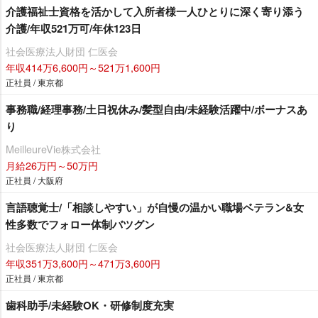
介護福祉士資格を活かして入所者様一人ひとりに深く寄り添う
介護/年収521万可/年休123日
社会医療法人財団 仁医会
年収414万6,600円～521万1,600円
正社員 / 東京都
事務職/経理事務/土日祝休み/髪型自由/未経験活躍中/ボーナスあ
り
MeilleureVie株式会社
月給26万円～50万円
正社員 / 大阪府
言語聴覚士/「相談しやすい」が自慢の温かい職場ベテラン&女
性多数でフォロー体制バツグン
社会医療法人財団 仁医会
年収351万3,600円～471万3,600円
正社員 / 東京都
歯科助手/未経験OK・研修制度充実