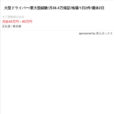
大型ドライバー/要大型経験/月38.4万保証/地場/1日2件/週休2日
大三運輸株式会社
月給43万円～60万円
正社員 / 東京都
sponsored by 求人ボックス