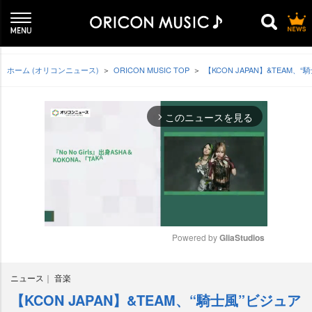
ホーム (オリコンニュース)
ORICON MUSIC TOP
【KCON JAPAN】&TEA
このニュースを見る
arrow_forward_ios
Powered by 
GliaStudios
M
ニュース
音楽
u
t
【KCON JAPAN】&TEAM、“騎士風”ビジュア
e