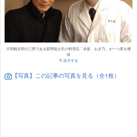
片岡鶴太郎の三男である荻野聡士氏の料理店「赤坂 おぎ乃」が一つ星を獲
得
拡大する
【写真】この記事の写真を見る（全1枚）