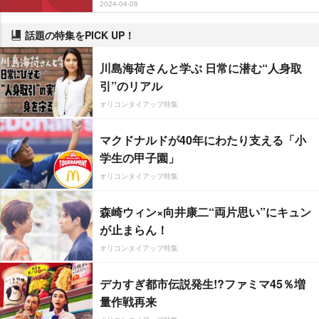
2024-04-09
話題の特集をPICK UP！
川島海荷さんと学ぶ 日常に潜む“人身取
引”のリアル
オリコンタイアップ特集
マクドナルドが40年にわたり支える「小
学生の甲子園」
オリコンタイアップ特集
森崎ウィン×向井康二“両片思い”にキュン
が止まらん！
オリコンタイアップ特集
デカすぎ都市伝説発生!?ファミマ45％増
量作戦再来