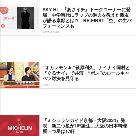
SKY-HI、『あさイチ』トークコーナーに登
場、中学時代にラップの魅力を教えた親友
が語る素顔とは!? BE:FIRST「空」の生パ
フォーマンスも
2025-10-08
“オカレモンJr.”萩原利久、ナイナイ岡村と
『ぐるナイ』で共演 “ボス”のロールキャ
ベツ対決を見守る
2024-09-11
『ミシュランガイド京都・大阪2024』発
表 新二つ星が1軒誕生…大阪の日本料理
新一つ星は17軒