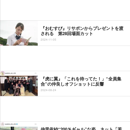
『おむすび』リサポンからプレゼントを渡
される 第28回場面カット
2024-11-05
『虎に翼』「これを待ってた！」“全員集
合”の仲良しオフショットに反響
2024-08-24
仲里依紗“200％ギャル”な姿 ネット「若