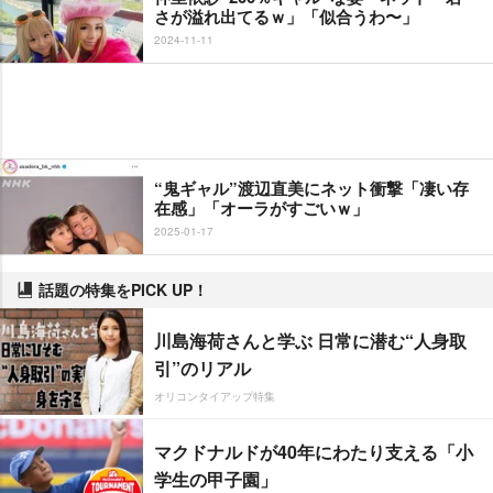
さが溢れ出てるｗ」「似合うわ〜」
2024-11-11
“鬼ギャル”渡辺直美にネット衝撃「凄い存
在感」「オーラがすごいｗ」
2025-01-17
話題の特集をPICK UP！
川島海荷さんと学ぶ 日常に潜む“人身取
引”のリアル
オリコンタイアップ特集
マクドナルドが40年にわたり支える「小
学生の甲子園」