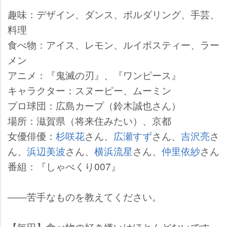
趣味：デザイン、ダンス、ボルダリング、手芸、
料理
食べ物：アイス、レモン、ルイボスティー、ラー
メン
アニメ：『鬼滅の刃』、『ワンピース』
キャラクター：スヌーピー、ムーミン
プロ球団：広島カープ（鈴木誠也さん）
場所：滋賀県（将来住みたい）、京都
女優俳優：
杉咲花
さん、
広瀬すず
さん、
吉沢亮
さ
ん、
浜辺美波
さん、
横浜流星
さん、
仲里依紗
さん
番組：『しゃべくり007』
――苦手なものを教えてください。
【毎田】食べ物の好き嫌いはほとんどないです