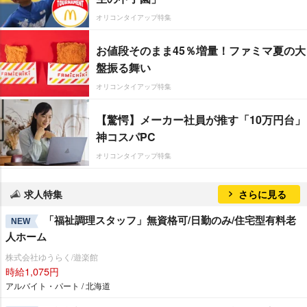
オリコンタイアップ特集
お値段そのまま45％増量！ファミマ夏の大
盤振る舞い
オリコンタイアップ特集
【驚愕】メーカー社員が推す「10万円台」
神コスパPC
オリコンタイアップ特集
求人特集
さらに見る
「福祉調理スタッフ」無資格可/日勤のみ/住宅型有料老
NEW
人ホーム
株式会社ゆうらく/遊楽館
時給1,075円
アルバイト・パート / 北海道