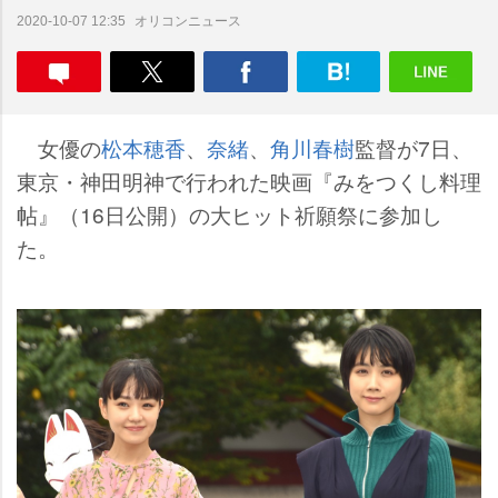
オリコンニュース
2020-10-07 12:35
女優の
松本穂香
、
奈緒
、
角川春樹
監督が7日、
東京・神田明神で行われた映画『みをつくし料理
帖』（16日公開）の大ヒット祈願祭に参加し
た。