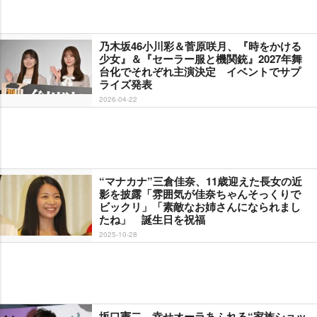
乃木坂46小川彩＆菅原咲月、『時をかける
少女』＆『セーラー服と機関銃』2027年舞
台化でそれぞれ主演決定 イベントでサプ
ライズ発表
2026-04-22
“マナカナ”三倉佳奈、11歳迎えた長女の近
影を披露「雰囲気が佳奈ちゃんそっくりで
ビックリ」「素敵なお姉さんになられまし
たね」 誕生日を祝福
2025-10-28
坂口憲二、幸せオーラあふれる“家族ショッ