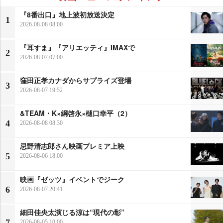
『8番出口』地上波初放送決定
1
2026-08-08 08:00
『耳すま』『アリエッティ』IMAXで
2
2026-08-07 07:00
窪田正孝カナダからサプライズ登場
3
2026-08-07 19:52
&TEAM・K×綱啓永×樋口幸平（2）
4
2026-08-08 08:30
忌野清志郎さん映画プレミア上映
5
2026-08-06 18:00
映画『ゼッツ』イベントでジーク
6
2026-08-07 20:41
細田佳央太演じる涼は“現代の彰”
7
2026-08-05 10:00