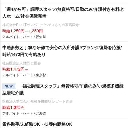
「週4から可」調理スタッフ/無資格可/日勤のみ/介護付き有料老
人ホーム/社会保障完備
株式会社RandTカンパニー/ベティさんの家高蔵寺
時給1,250円～1,350円
アルバイト・パート / 愛知県
中途多数と丁寧な研修で安心の入所介護!/ブランク復帰を応援/
時給1472円で有給あり
社会医療法人財団 仁医会
時給1,472円～
アルバイト・パート / 東京都
「福祉調理スタッフ」無資格可/午前のみ/小規模多機能
NEW
型居宅介護
医療法人重仁会/小規模多機能型 レガート青葉
時給1,075円
アルバイト・パート / 北海道
歯科助手/未経験OK・扶養内勤務OK