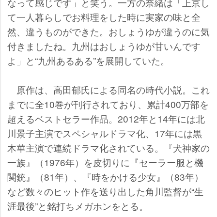
なって感じです」と笑う。一方の奈緒は「上京し
て一人暮らしでお料理をした時に実家の味と全
然、違うものができた。おしょうゆが違うのに気
付きましたね。九州はおしょうゆが甘いんです
よ」と“九州あるある”を展開していた。
原作は、高田郁氏による同名の時代小説。これ
までに全10巻が刊行されており、累計400万部を
超えるベストセラー作品。2012年と14年には北
川景子主演でスペシャルドラマ化、17年には黒
木華主演で連続ドラマ化されている。『犬神家の
一族』（1976年）を皮切りに『セーラー服と機
関銃』（81年）、『時をかける少女』（83年）
など数々のヒット作を送り出した角川監督が“生
涯最後”と銘打ちメガホンをとる。