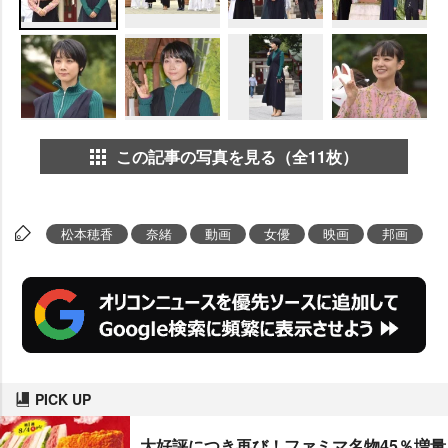
この記事の写真を見る（全11枚）
松本穂香
奈緒
動画
女優
映画
邦画
PICK UP
大好評につき再び！ファミマ名物45％増量