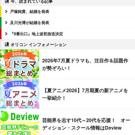
今、読まれている記事
戸塚純貴、結婚を発表
及川光博が結婚を発表
『8番出口』地上波初放送決定
オリコン インフォメーション
2026年7月夏ドラマも、注目作＆話題作
が勢ぞろい！
【夏アニメ2026】7月期夏の新アニメを
一挙紹介！
芸能界を志す10代～20代を応援！ オー
ディション・スクール情報はDeview