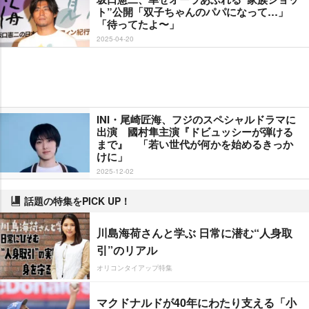
ト”公開「双子ちゃんのパパになって…」
「待ってたよ〜」
2025-04-20
INI・尾崎匠海、フジのスペシャルドラマに
出演 國村隼主演『ドビュッシーが弾ける
まで』 「若い世代が何かを始めるきっか
けに」
2025-12-02
話題の特集をPICK UP！
川島海荷さんと学ぶ 日常に潜む“人身取
引”のリアル
オリコンタイアップ特集
マクドナルドが40年にわたり支える「小