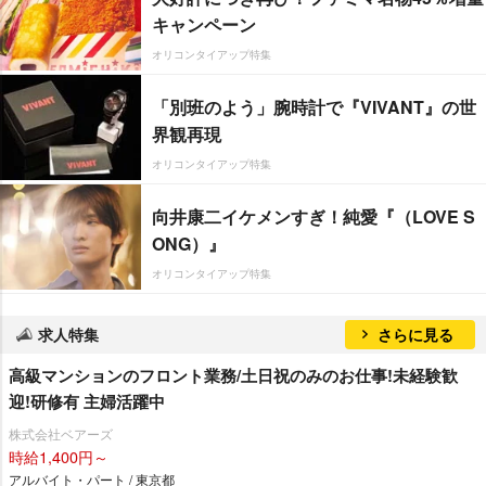
キャンペーン
オリコンタイアップ特集
「別班のよう」腕時計で『VIVANT』の世
界観再現
オリコンタイアップ特集
向井康二イケメンすぎ！純愛『（LOVE S
ONG）』
オリコンタイアップ特集
求人特集
さらに見る
⾼級マンションのフロント業務/土日祝のみのお仕事!未経験歓
迎!研修有 主婦活躍中
株式会社ベアーズ
時給1,400円～
アルバイト・パート / 東京都