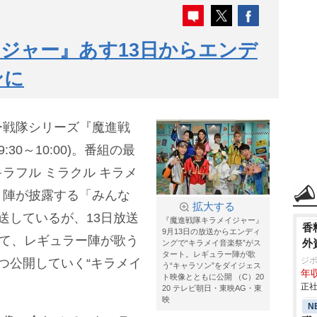
ジャー』あす13日からエンデ
ンに
ー戦隊シリーズ『魔進戦
30～10:00)。番組の最
ラフル ミラクル キラメ
ト陣が披露する「みんな
拡大する
送しているが、13日放送
『魔進戦隊キラメイジャー』
香
9月13日の放送からエンディ
って、レギュラー陣が歌う
外
ングで“キラメイ音楽祭”がス
タート。レギュラー陣が歌
ジ
つ公開していく“キラメイ
う“キャラソン”をダイジェス
年収
ト映像とともに公開 （C）20
正社
20 テレビ朝日・東映AG・東
映
N