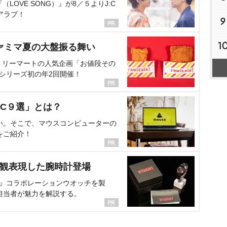
OVE SONG）』が8／５よりJ:C
アラブ！
9
1
ァミマ夏の大盤振る舞い
ミリーマートの人気企画「お値段その
、シリーズ初の年2回開催！
C９選」とは？
い。そこで、マウスコンピューターの
をご紹介！
界観表現した腕時計登場
NT』コラボレーションウオッチを製
担当者が魅力を解説する。