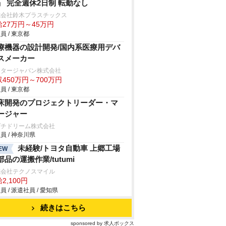
」 完全週休2日制 転勤なし
式会社鈴木プラスチックス
給27万円～45万円
員 / 東京都
療機器の設計開発/国内系医療用デバ
スメーカー
クタージャパン株式会社
450万円～700万円
員 / 東京都
床開発のプロジェクトリーダー・マ
ージャー
プチドリーム株式会社
員 / 神奈川県
未経験/トヨタ自動車 上郷工場
EW
部品の運搬作業/tutumi
式会社テクノスマイル
2,100円
員 / 派遣社員 / 愛知県
続きはこちら
sponsored by 求人ボックス