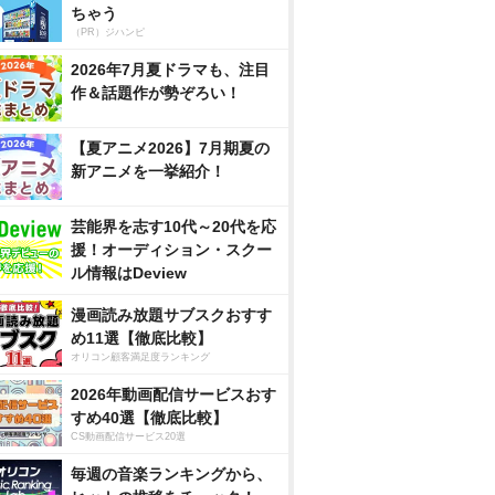
ちゃう
（PR）ジハンピ
2026年7月夏ドラマも、注目
作＆話題作が勢ぞろい！
【夏アニメ2026】7月期夏の
新アニメを一挙紹介！
芸能界を志す10代～20代を応
援！オーディション・スクー
ル情報はDeview
漫画読み放題サブスクおすす
め11選【徹底比較】
オリコン顧客満足度ランキング
2026年動画配信サービスおす
すめ40選【徹底比較】
CS動画配信サービス20選
毎週の音楽ランキングから、