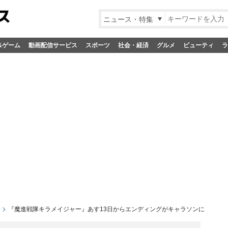
ニュース・特集
&ゲーム
動画配信サービス
スポーツ
社会・経済
グルメ
ビューティ
ラ
『魔進戦隊キラメイジャー』あす13日からエンディングがキャラソンに