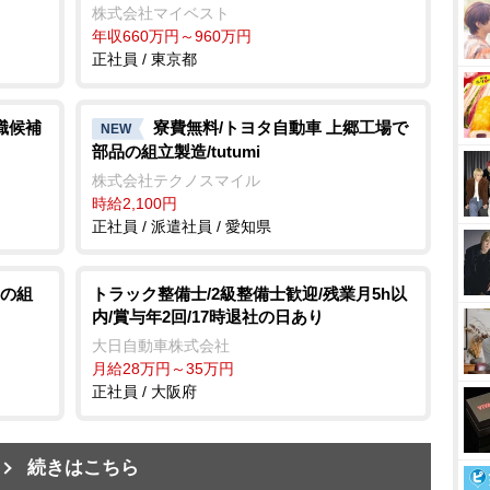
株式会社マイベスト
年収660万円～960万円
正社員 / 東京都
職候補
寮費無料/トヨタ自動車 上郷工場で
NEW
部品の組立製造/tutumi
株式会社テクノスマイル
時給2,100円
正社員 / 派遣社員 / 愛知県
の組
トラック整備士/2級整備士歓迎/残業月5h以
内/賞与年2回/17時退社の日あり
大日自動車株式会社
月給28万円～35万円
正社員 / 大阪府
続きはこちら