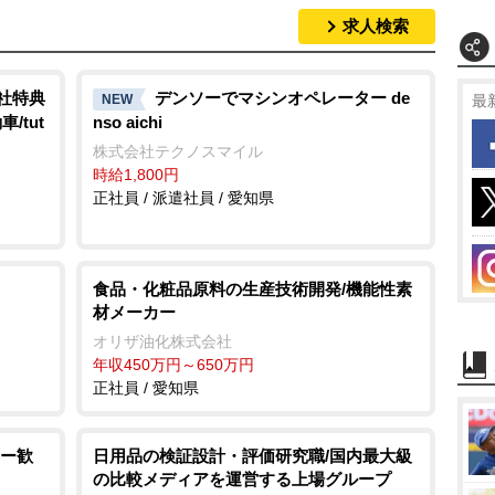
求人検索
入社特典
デンソーでマシンオペレーター de
NEW
最
/tut
nso aichi
株式会社テクノスマイル
時給1,800円
正社員 / 派遣社員 / 愛知県
食品・化粧品原料の生産技術開発/機能性素
材メーカー
オリザ油化株式会社
年収450万円～650万円
正社員 / 愛知県
ー歓
日用品の検証設計・評価研究職/国内最大級
の比較メディアを運営する上場グループ