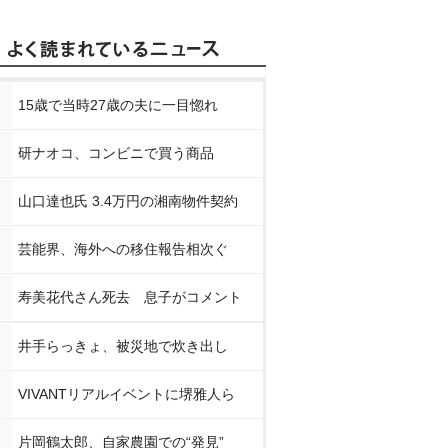
15歳で当時27歳の夫に一目惚れ
研ナオコ、コンビニで買う商品
山口達也氏 3.4万円の湘南物件契約
芸能界、海外への移住報告相次ぐ
寿美花代さん死去 息子がコメント
井手らっきょ、被災地で炊き出し
VIVANTリアルイベントに堺雅人ら
片岡鶴太郎、自家農園での“発見”