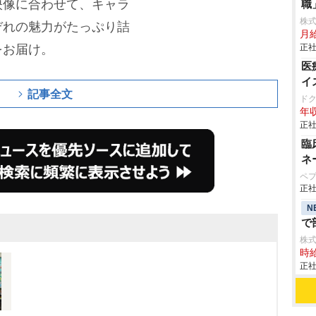
映像に合わせて、キャラ
職
株
ぞれの魅力がたっぷり詰
月
をお届け。
正社
医
イ
記事全文
ド
年収
正社
臨
ネ
ペ
正社
N
で
株
時給
正社