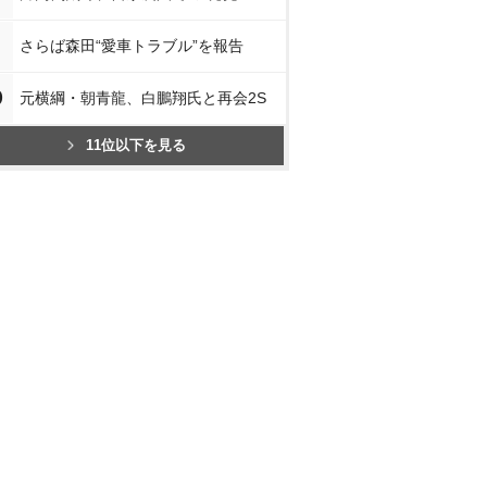
さらば森田“愛車トラブル”を報告
0
元横綱・朝青龍、白鵬翔氏と再会2S
11位以下を見る