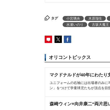
タグ
小宮璃央
木原瑠生
水瀬いのり
古坂大魔王
オリコントピックス
マクドナルドが40年にわたり
ユニフォームの右袖には出場者のみに
ン」をつけて学童球児たちが頂点を目
森崎ウィン×向井康二“両片思