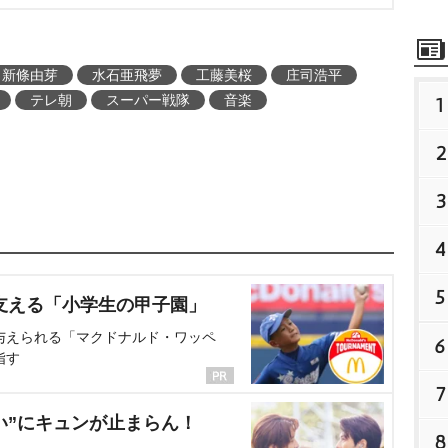
新條由芽
水石亜飛夢
工藤美桜
庄司浩平
テレ朝
スーパー戦隊
音楽
1
2
3
4
5
支える「小学生の甲子園」
与えられる「マクドナルド・ワッペ
6
指す
7
い”にキュンが止まらん！
8