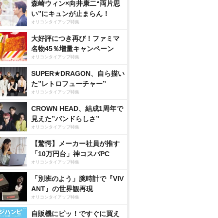
森崎ウィン×向井康二“両片思
い”にキュンが止まらん！
オリコンタイアップ特集
大好評につき再び！ファミマ
名物45％増量キャンペーン
オリコンタイアップ特集
SUPER★DRAGON、自ら描い
た”レトロフューチャー”
オリコンタイアップ特集
CROWN HEAD、結成1周年で
見えた”バンドらしさ”
オリコンタイアップ特集
【驚愕】メーカー社員が推す
「10万円台」神コスパPC
オリコンタイアップ特集
「別班のよう」腕時計で『VIV
ANT』の世界観再現
オリコンタイアップ特集
自販機にピッ！ですぐに買え