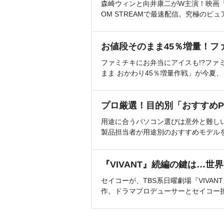
森崎ウィンと向井康二がW主演！映画『（L
OM STREAMで最速配信。究極のピュ
お値段そのまま45％増量！フ
ファミチキにお弁当にアイスも!?ファ
まま おかわり45％増量作戦」が今夏
プロ厳選！目的別「おすすめP
用途に合うパソコン選びは意外と難し
製品担当者が用途別のおすすめモデル
『VIVANT』続編の鍵は…世
セイコーが、TBS系日曜劇場『VIVA
作。ドラマプロデューサーとセイコー