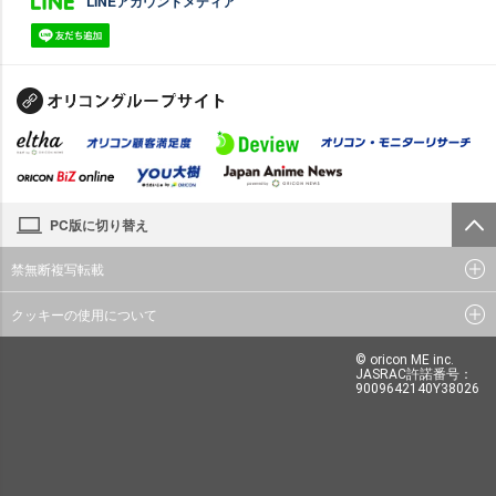
LINEアカウントメディア
PC版に切り替え
禁無断複写転載
クッキーの使用について
© oricon ME inc.
JASRAC許諾番号：
9009642140Y38026