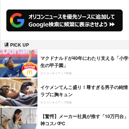
開中。このたび、ドニー・イェン
より、アンディ・ラウとの撮影裏
話などを語る最新映像が到着し
た。
PICK UP
マクドナルドが40年にわたり支える「小学
生の甲子園」
オリコンタイアップ特集
イケメンてんこ盛り！尊すぎる男子の純情
ラブに胸キュン
オリコンタイアップ特集
【驚愕】メーカー社員が推す「10万円台」
神コスパPC