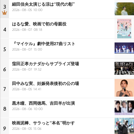
細田佳央太演じる涼は“現代の彰”
3
2026-08-05 10:00
はるな愛、映画で初の母親役
4
2026-08-07 08:18
『マイケル』劇中使用27曲リスト
5
2026-08-07 15:00
窪田正孝カナダからサプライズ登場
6
2026-08-07 19:52
田中みな実、妊娠発表後初の公の場
7
2026-08-05 14:41
黒木瞳、西岡徳馬、吉田羊が出演
8
2026-08-06 10:00
映画泥棒、サラっと“本名”明かす
9
2026-08-05 15:06