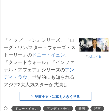
『イップ・マン』シリーズ、『ロ
ーグ・ワン/スター・ウォーズ・ス
トーリー』の
ドニー・イェン
、
拡大する
『グレートウォール』『インファ
ナル・アフェア』シリーズの
アン
ディ・ラウ
、世界的にも知られる
アジア2大人気スターが共演して
話題を呼んだ実録クライムドラマ
記事全文・写真を大きく見る
『追龍(ついりゅう)』が、7月24日
から東京・新宿武蔵野館ほかで公
ドニー・イェン
アンディ・ラウ
映画
洋画