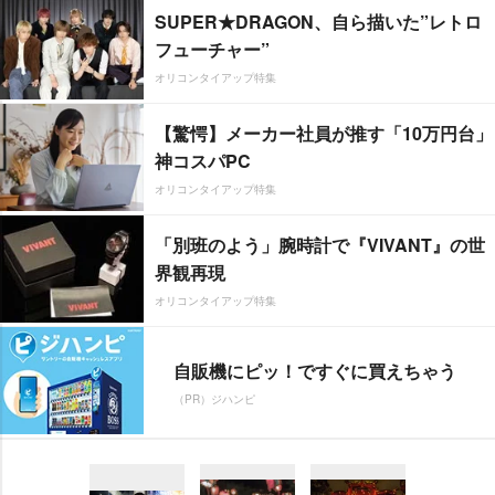
SUPER★DRAGON、自ら描いた”レトロ
フューチャー”
オリコンタイアップ特集
【驚愕】メーカー社員が推す「10万円台」
神コスパPC
オリコンタイアップ特集
「別班のよう」腕時計で『VIVANT』の世
界観再現
オリコンタイアップ特集
自販機にピッ！ですぐに買えちゃう
（PR）ジハンピ