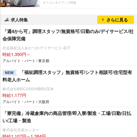
オリコンタイアップ特集
求人特集
さらに見る
「週4から可」調理スタッフ/無資格可/日勤のみ/デイサービス/社
会保障完備
社会福祉法人あかつき/デイサービス 花子
時給1,350円～
アルバイト・パート / 東京都
「福祉調理スタッフ」無資格可/シフト相談可/住宅型有
NEW
料老人ホーム
株式会社BISCUSS/HIBISU茨木
時給1,177円
アルバイト・パート / 大阪府
「寮完備」冷蔵倉庫内の商品管理/即入寮/製造・工場/日勤/日払
い/工場・製造
株式会社京栄センター
時給1,107円～1,384円