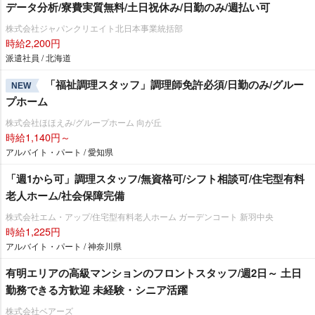
データ分析/寮費実質無料/土日祝休み/日勤のみ/週払い可
株式会社ジャパンクリエイト北日本事業統括部
時給2,200円
派遣社員 / 北海道
「福祉調理スタッフ」調理師免許必須/日勤のみ/グルー
NEW
プホーム
株式会社ほほえみ/グループホーム 向が丘
時給1,140円～
アルバイト・パート / 愛知県
「週1から可」調理スタッフ/無資格可/シフト相談可/住宅型有料
老人ホーム/社会保障完備
株式会社エム・アップ/住宅型有料老人ホーム ガーデンコート 新羽中央
時給1,225円
アルバイト・パート / 神奈川県
有明エリアの⾼級マンションのフロントスタッフ/週2日～ 土日
勤務できる方歓迎 未経験・シニア活躍
株式会社ベアーズ