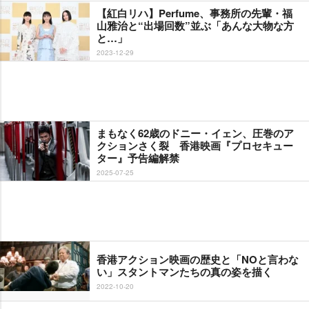
【紅白リハ】Perfume、事務所の先輩・福
山雅治と“出場回数”並ぶ「あんな大物な方
と…」
2023-12-29
まもなく62歳のドニー・イェン、圧巻のア
クションさく裂 香港映画『プロセキュー
ター』予告編解禁
2025-07-25
香港アクション映画の歴史と「NOと言わな
い」スタントマンたちの真の姿を描く
2022-10-20