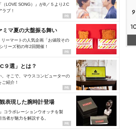
OVE SONG）』が8／５よりJ:C
アラブ！
9
1
ァミマ夏の大盤振る舞い
ミリーマートの人気企画「お値段その
、シリーズ初の年2回開催！
C９選」とは？
い。そこで、マウスコンピューターの
をご紹介！
界観表現した腕時計登場
NT』コラボレーションウオッチを製
担当者が魅力を解説する。