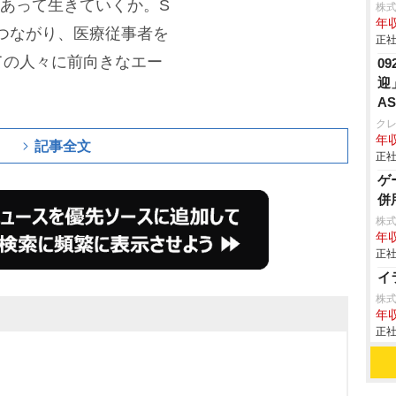
えあって生きていくか。S
株
年収
つながり、医療従事者を
正社
ての人々に前向きなエー
0
迎
AS
ク
年収
記事全文
正社
ゲ
併
株式
年収
正社
イ
株
年収
正社