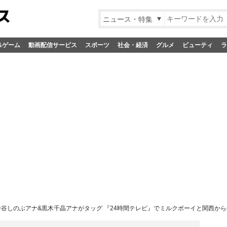
ニュース・特集
&ゲーム
動画配信サービス
スポーツ
社会・経済
グルメ
ビューティ
ラ
v中谷しのぶアナ&黒木千晶アナがタッグ 『24時間テレビ』でミルクボーイと関西か