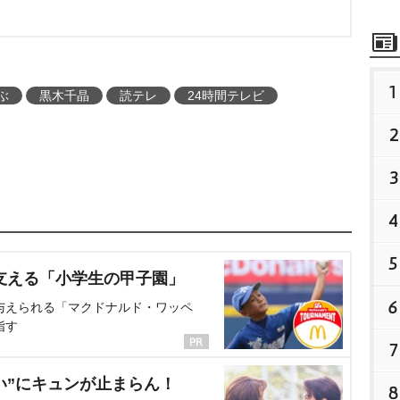
1
ぶ
黒木千晶
読テレ
24時間テレビ
2
3
4
5
支える「小学生の甲子園」
6
与えられる「マクドナルド・ワッペ
指す
7
い”にキュンが止まらん！
8