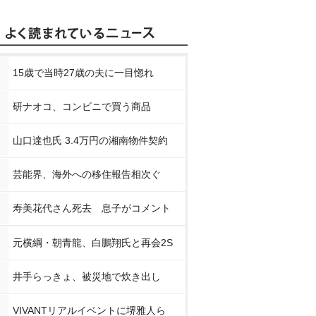
15歳で当時27歳の夫に一目惚れ
研ナオコ、コンビニで買う商品
山口達也氏 3.4万円の湘南物件契約
芸能界、海外への移住報告相次ぐ
寿美花代さん死去 息子がコメント
元横綱・朝青龍、白鵬翔氏と再会2S
井手らっきょ、被災地で炊き出し
VIVANTリアルイベントに堺雅人ら