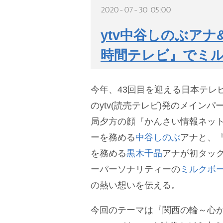
2020-07-30 05:00
ytv中谷しのぶアナ
時間テレビ』でミ
今年、43回目を迎える日本テレビ
のytv(読売テレビ)発のメイン
局夕方の顔『かんさい情報ネットt
ーを務める
中谷しのぶ
アナと、『
を務める
黒木千晶
アナが初タッ
ーパーソナリティーの
ミルクボ
の熱い想いを伝える。
今回のテーマは『関西の輪～心