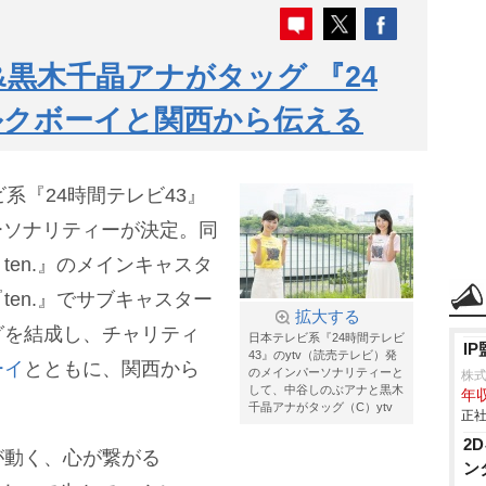
&黒木千晶アナがタッグ 『24
ルクボーイと関西から伝える
系『24時間テレビ43』
パーソナリティーが決定。同
en.』のメインキャスタ
ten.』でサブキャスター
拡大する
グを結成し、チャリティ
日本テレビ系『24時間テレビ
I
43』のytv（読売テレビ）発
ーイ
とともに、関西から
のメインパーソナリティーと
株式
して、中谷しのぶアナと黒木
年収
千晶アナがタッグ（C）ytv
正社
2
が動く、心が繋がる
ン