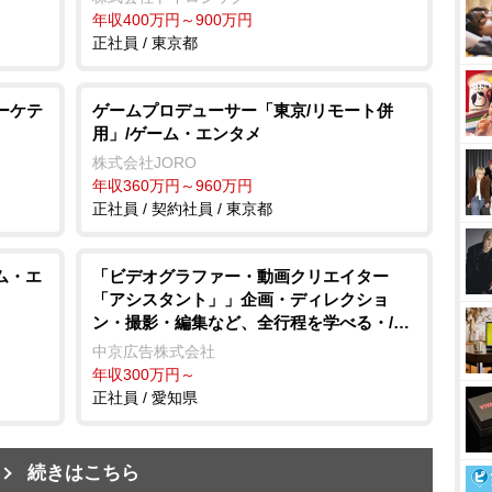
年収400万円～900万円
正社員 / 東京都
ーケテ
ゲームプロデューサー「東京/リモート併
用」/ゲーム・エンタメ
株式会社JORO
年収360万円～960万円
正社員 / 契約社員 / 東京都
ム・エ
「ビデオグラファー・動画クリエイター
「アシスタント」」企画・ディレクショ
ン・撮影・編集など、全行程を学べる・/広
告・デザイン・イベント
中京広告株式会社
年収300万円～
正社員 / 愛知県
続きはこちら