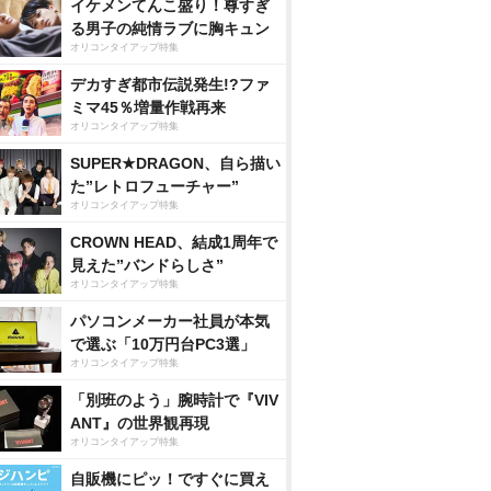
イケメンてんこ盛り！尊すぎ
る男子の純情ラブに胸キュン
オリコンタイアップ特集
デカすぎ都市伝説発生!?ファ
ミマ45％増量作戦再来
オリコンタイアップ特集
SUPER★DRAGON、自ら描い
た”レトロフューチャー”
オリコンタイアップ特集
CROWN HEAD、結成1周年で
見えた”バンドらしさ”
オリコンタイアップ特集
パソコンメーカー社員が本気
で選ぶ「10万円台PC3選」
オリコンタイアップ特集
「別班のよう」腕時計で『VIV
ANT』の世界観再現
オリコンタイアップ特集
自販機にピッ！ですぐに買え