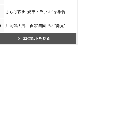
さらば森田“愛車トラブル”を報告
0
片岡鶴太郎、自家農園での“発見”
11位以下を見る