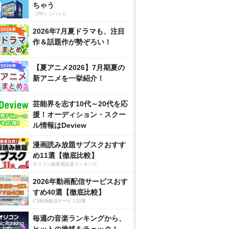
ちゃう
（PR）ジハンピ
2026年7月夏ドラマも、注目
作＆話題作が勢ぞろい！
【夏アニメ2026】7月期夏の
新アニメを一挙紹介！
芸能界を志す10代～20代を応
援！オーディション・スクー
ル情報はDeview
漫画読み放題サブスクおすす
め11選【徹底比較】
オリコン顧客満足度ランキング
2026年動画配信サービスおす
すめ40選【徹底比較】
CS動画配信サービス20選
毎週の音楽ランキングから、