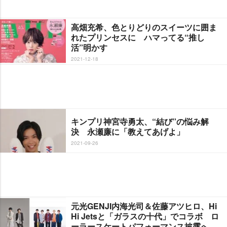
高畑充希、色とりどりのスイーツに囲ま
れたプリンセスに ハマってる“推し
活”明かす
2021-12-18
キンプリ神宮寺勇太、“結び”の悩み解
決 永瀬廉に「教えてあげよ」
2021-09-26
元光GENJI内海光司＆佐藤アツヒロ、Hi
Hi Jetsと「ガラスの十代」でコラボ ロ
ーラースケートパフォーマンス披露へ