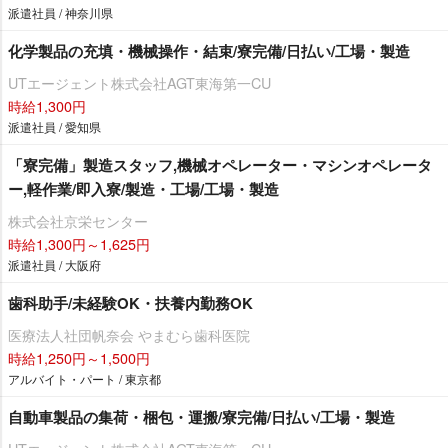
派遣社員 / 神奈川県
化学製品の充填・機械操作・結束/寮完備/日払い/工場・製造
UTエージェント株式会社AGT東海第一CU
時給1,300円
派遣社員 / 愛知県
「寮完備」製造スタッフ,機械オペレーター・マシンオペレータ
ー,軽作業/即入寮/製造・工場/工場・製造
株式会社京栄センター
時給1,300円～1,625円
派遣社員 / 大阪府
歯科助手/未経験OK・扶養内勤務OK
医療法人社団帆奈会 やまむら歯科医院
時給1,250円～1,500円
アルバイト・パート / 東京都
自動車製品の集荷・梱包・運搬/寮完備/日払い/工場・製造