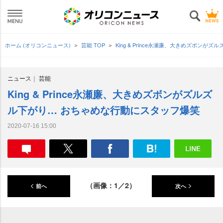
ホーム (オリコンニュース)
芸能 TOP
King & Prince永瀬廉、大きめズボン
ニュース
芸能
King & Prince永瀬廉、大きめズボンがズルズ
ル下がり… おちゃめな行動にスタッフ爆笑
2020-07-16 15:00
（画像：1／2）
前へ
次へ