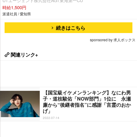
UTエージェント株式会社AGT東海第一CU
時給1,500円
派遣社員 / 愛知県
続きはこちら
sponsored by 求人ボックス
関連リンク+
【国宝級イケメンランキング】なにわ男
子・道枝駿佑「NOW部門」1位に 永瀬
廉から“後継者指名”に感謝「言霊のおか
げ」
2022-07-14