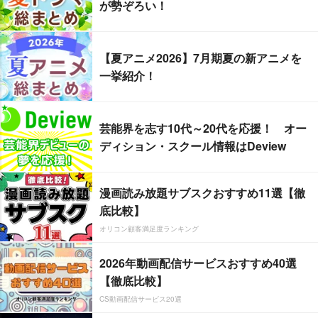
が勢ぞろい！
【夏アニメ2026】7月期夏の新アニメを
一挙紹介！
芸能界を志す10代～20代を応援！ オー
ディション・スクール情報はDeview
漫画読み放題サブスクおすすめ11選【徹
底比較】
オリコン顧客満足度ランキング
2026年動画配信サービスおすすめ40選
【徹底比較】
CS動画配信サービス20選