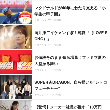
マクドナルドが40年にわたり支える「小
学生の甲子園」
オリコンタイアップ特集
向井康二イケメンすぎ！純愛『（LOVE S
ONG）』
オリコンタイアップ特集
お値段そのまま45％増量！ファミマ夏の
大盤振る舞い
オリコンタイアップ特集
SUPER★DRAGON、自ら描いた”レトロ
フューチャー”
オリコンタイアップ特集
【驚愕】メーカー社員が推す「10万円