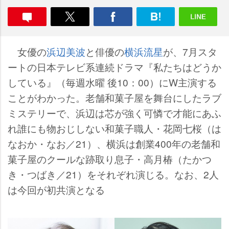
女優の
浜辺美波
と俳優の
横浜流星
が、7月スタ
ートの日本テレビ系連続ドラマ『私たちはどうか
している』（毎週水曜 後10：00）にW主演する
ことがわかった。老舗和菓子屋を舞台にしたラブ
ミステリーで、浜辺は芯が強く可憐で才能にあふ
れ誰にも物おじしない和菓子職人・花岡七桜（は
なおか・なお／21）、横浜は創業400年の老舗和
菓子屋のクールな跡取り息子・高月椿（たかつ
き・つばき／21）をそれぞれ演じる。なお、2人
は今回が初共演となる