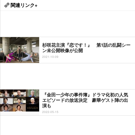
関連リンク+
杉咲花主演『恋です！』 第1話の乱闘シー
ン未公開映像が公開
2021-10-09
『金田一少年の事件簿』ドラマ化初の人気
エピソードの放送決定 豪華ゲスト陣の出
演も
2022-05-15