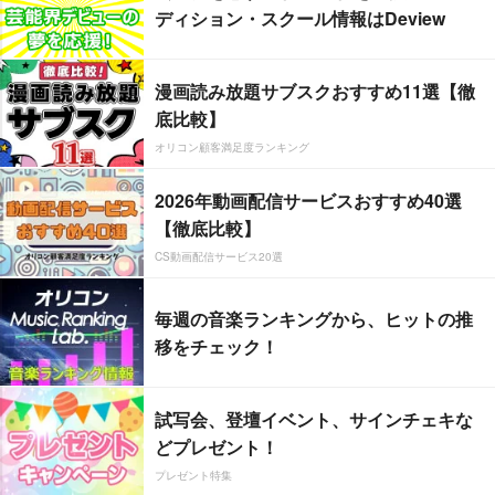
ディション・スクール情報はDeview
漫画読み放題サブスクおすすめ11選【徹
底比較】
オリコン顧客満足度ランキング
2026年動画配信サービスおすすめ40選
【徹底比較】
CS動画配信サービス20選
毎週の音楽ランキングから、ヒットの推
移をチェック！
試写会、登壇イベント、サインチェキな
どプレゼント！
プレゼント特集