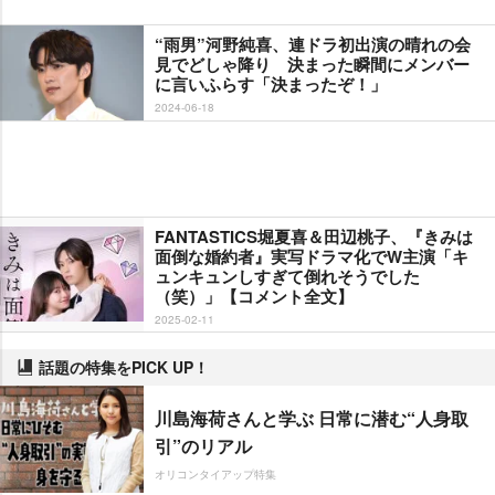
“雨男”河野純喜、連ドラ初出演の晴れの会
見でどしゃ降り 決まった瞬間にメンバー
に言いふらす「決まったぞ！」
2024-06-18
FANTASTICS堀夏喜＆田辺桃子、『きみは
面倒な婚約者』実写ドラマ化でW主演「キ
ュンキュンしすぎて倒れそうでした
（笑）」【コメント全文】
2025-02-11
話題の特集をPICK UP！
川島海荷さんと学ぶ 日常に潜む“人身取
引”のリアル
オリコンタイアップ特集