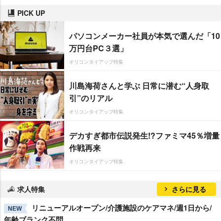
PICK UP
パソコンメーカー社員が本気で選んだ「10
万円台PC３選」
オリコンタイアップ特集
川島海荷さんと学ぶ 日常に潜む“人身取
引”のリアル
オリコンタイアップ特集
デカすぎ都市伝説発生!?ファミマ45％増量
作戦再来
オリコンタイアップ特集
求人特集
さらに見る
リニューアルオープン/介護施設のケアマネ/週1日から/
NEW
年齢ブランク不問