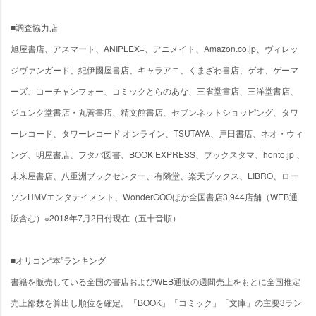
■調査協力店
旭屋書店、アスマート、ANIPLEX+、アニメイト、Amazon.co.jp、ヴィレッ
ジヴァンガード、紀伊國屋書店、キャラアニ、くまざわ書店、ゲオ、ゲーマ
ーズ、コーチャンフォー、コミックとらのあな、三省堂書店、三洋堂書店、
ジュンク堂書店・丸善書店、精文館書店、セブンネットショッピング、タワ
ーレコード、タワーレコード オンライン、TSUTAYA、戸田書店、ネオ・ウィ
ング、明屋書店、フタバ図書、BOOK EXPRESS、ブックスタマ、honto.jp 、
未来屋書店、八重洲ブックセンター、有隣堂、楽天ブックス、LIBRO、ロー
ソンHMVエンタテイメント、WonderGOOほか全国書店3,944店舗（WEB通
販含む）※2018年7月2日付現在（五十音順）
■オリコン“本”ランキング
書籍を販売している全国の書店およびWEB通販の週間売上をもとに全国推定
売上部数を算出し順位を確定。「BOOK」「コミック」「文庫」の主要3ラン