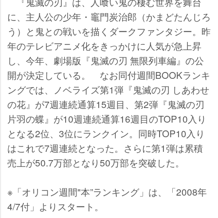
『鬼滅の刃』は、人喰い鬼の棲む世界を舞台
に、主人公の少年・竈門炭治郎（かまどたんじろ
う）と鬼との戦いを描くダークファンタジー。昨
年のテレビアニメ化をきっかけに人気が急上昇
し、今年、劇場版『鬼滅の刃 無限列車編』の公
開が決定している。 なお同付週間BOOKランキ
ングでは、ノベライズ第1弾『鬼滅の刃 しあわせ
の花』が7週連続通算15週目、第2弾『鬼滅の刃
片羽の蝶』が10週連続通算16週目のTOP10入り
となる2位、3位にランクイン。同時TOP10入り
はこれで7週連続となった。さらに第1弾は累積
売上が50.7万部となり50万部を突破した。
※「オリコン週間"本”ランキング」は、「2008年
4/7付」よりスタート。