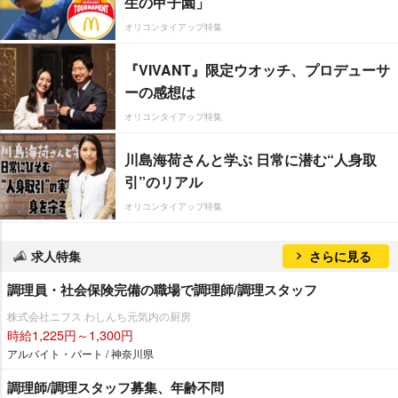
生の甲子園」
オリコンタイアップ特集
『VIVANT』限定ウオッチ、プロデューサ
ーの感想は
オリコンタイアップ特集
川島海荷さんと学ぶ 日常に潜む“人身取
引”のリアル
オリコンタイアップ特集
求人特集
さらに見る
調理員・社会保険完備の職場で調理師/調理スタッフ
株式会社ニフス わしんち元気内の厨房
時給1,225円～1,300円
アルバイト・パート / 神奈川県
調理師/調理スタッフ募集、年齢不問