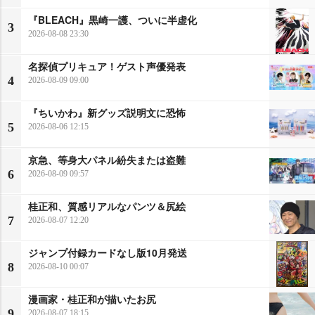
『BLEACH』黒崎一護、ついに半虚化
3
2026-08-08 23:30
名探偵プリキュア！ゲスト声優発表
4
2026-08-09 09:00
『ちいかわ』新グッズ説明文に恐怖
5
2026-08-06 12:15
京急、等身大パネル紛失または盗難
6
2026-08-09 09:57
桂正和、質感リアルなパンツ＆尻絵
7
2026-08-07 12:20
ジャンプ付録カードなし版10月発送
8
2026-08-10 00:07
漫画家・桂正和が描いたお尻
9
2026-08-07 18:15