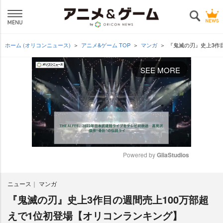
ホーム (オリコンニュース)
アニメ&ゲーム TOP
マンガ
『鬼滅の刃』史上3作
SEE MORE
Powered by 
GliaStudios
M
ニュース
マンガ
u
t
『鬼滅の刃』史上3作目の週間売上100万部超
e
えで1位初登場【オリコンランキング】