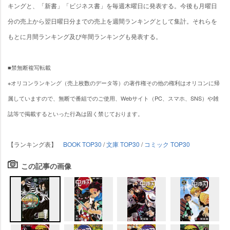
キングと、「新書」「ビジネス書」を毎週木曜日に発表する。今後も月曜日
分の売上から翌日曜日分までの売上を週間ランキングとして集計。それらを
もとに月間ランキング及び年間ランキングも発表する。
■禁無断複写転載
※オリコンランキング（売上枚数のデータ等）の著作権その他の権利はオリコンに帰
属していますので、無断で番組でのご使用、Webサイト（PC、スマホ、SNS）や雑
誌等で掲載するといった行為は固く禁じております。
【ランキング表】
BOOK TOP30
/
文庫 TOP30
/
コミック TOP30
この記事の画像