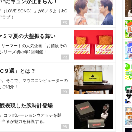
い”にキュンが止まらん！
OVE SONG）』が8／５よりJ:C
アラブ！
ァミマ夏の大盤振る舞い
ミリーマートの人気企画「お値段その
、シリーズ初の年2回開催！
C９選」とは？
い。そこで、マウスコンピューターの
をご紹介！
界観表現した腕時計登場
NT』コラボレーションウオッチを製
担当者が魅力を解説する。