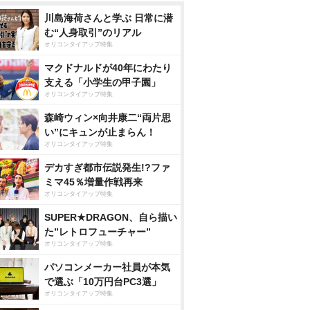
川島海荷さんと学ぶ 日常に潜
む“人身取引”のリアル
オリコンタイアップ特集
マクドナルドが40年にわたり
支える「小学生の甲子園」
オリコンタイアップ特集
森崎ウィン×向井康二“両片思
い”にキュンが止まらん！
オリコンタイアップ特集
デカすぎ都市伝説発生!?ファ
ミマ45％増量作戦再来
オリコンタイアップ特集
SUPER★DRAGON、自ら描い
た”レトロフューチャー”
オリコンタイアップ特集
パソコンメーカー社員が本気
で選ぶ「10万円台PC3選」
オリコンタイアップ特集