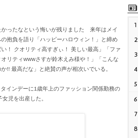
1
かったなという悔いが残りました 来年はメイ
2
への抱負を語り「ハッピーハロウィン！」と締め
い！ クオリティ高すぎぃ！ 美しい最高」「ファ
3
オリティwwwさすが鈴木えみ様や！」「こんな
4
か!! 最高だな」と絶賛の声が相次いでいる。
5
レンタインデーに1歳年上のファッション関係勤務の
1子女児を出産した。
6
7
8