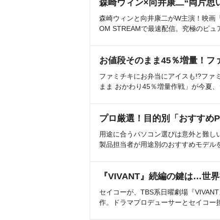
森崎ウィン×向井康二“両片思
森崎ウィンと向井康二がW主演！映画『（L
OM STREAMで最速配信。究極のピュ
お値段そのまま45％増量！フ
ファミチキにお弁当にアイスも!?ファ
まま おかわり45％増量作戦」が今夏
プロ厳選！目的別「おすすめP
用途に合うパソコン選びは意外と難し
製品担当者が用途別のおすすめモデル
『VIVANT』続編の鍵は…世
セイコーが、TBS系日曜劇場『VIVA
作。ドラマプロデューサーとセイコー