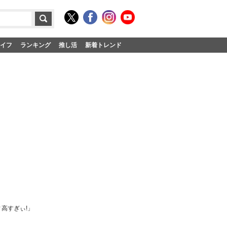
イフ
ランキング
推し活
新着トレンド
高すぎぃ!」