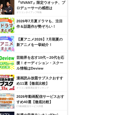
『VIVANT』限定ウオッチ、プ
ロデューサーの感想は
オリコンタイアップ特集
2026年7月夏ドラマも、注目
作＆話題作が勢ぞろい！
【夏アニメ2026】7月期夏の
新アニメを一挙紹介！
芸能界を志す10代～20代を応
援！オーディション・スクー
ル情報はDeview
漫画読み放題サブスクおすす
め11選【徹底比較】
オリコン顧客満足度ランキング
2026年動画配信サービスおす
すめ40選【徹底比較】
CS動画配信サービス20選