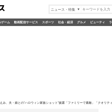
ニュース・特集
&ゲーム
動画配信サービス
スポーツ
社会・経済
グルメ
ビューティ
ラ
えみ、夫・娘との“ハロウィン家族ショット”披露「ファミリーで素敵」「クオリティ