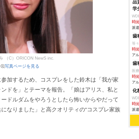
品
学
WD
時給
派遣
歯
等々
時給
アル
（C）ORICON NewS inc.
歯
写真ページを見る
医
時給
参加するため、コスプレをした鈴木は「我が家
アル
ランドを」とテーマを報告。「娘はアリス、私と
化
WD
ィードルダムをやろうとしたら怖いからやだって
時給
になりました」と高クオリティの“コスプレ家族
派遣