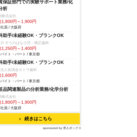
質保証部門での実験サポート業務/化
分析
B株式会社
1,800円～1,900円
社員 / 大阪府
科助手/未経験OK・ブランクOK
力 ぞうのはな小児・矯正歯科
1,250円～1,400円
バイト・パート / 東京都
科助手/未経験OK・ブランクOK
療法人祐清会カトウ歯科
1,600円
バイト・パート / 東京都
粧品関連製品の分析業務/化学分析
B株式会社
1,800円～1,900円
社員 / 大阪府
続きはこちら
sponsored by 求人ボックス