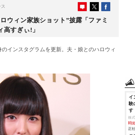
ース
ハロウィン家族ショット”披露「ファミ
ィ高すぎぃ!」
自身のインスタグラムを更新。夫・娘とのハロウィ
。
イ
験
す
株
時給
正社