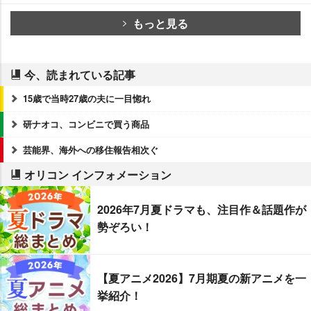
もっと見る
今、読まれている記事
15歳で当時27歳の夫に一目惚れ
研ナオコ、コンビニで買う商品
芸能界、海外への移住報告相次ぐ
オリコン インフォメーション
2026年7月夏ドラマも、注目作＆話題作が
勢ぞろい！
【夏アニメ2026】7月期夏の新アニメを一
挙紹介！