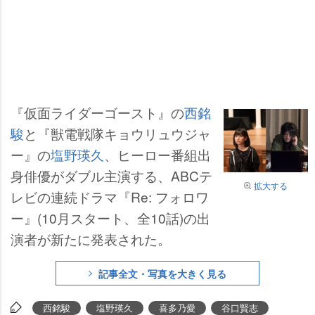
『仮面ライダーゴースト』の
西銘
駿
と『獣電戦隊キョウリュウジャ
ー』の
塩野瑛久
、ヒーロー番組出
身俳優がダブル主演する、ABCテ
拡大する
レビの連続ドラマ『Re: フォロワ
ー』(10月スタート、全10話)の出
演者が新たに発表された。
記事全文・写真を大きく見る
西銘駿
塩野瑛久
喜多乃愛
谷口賢志