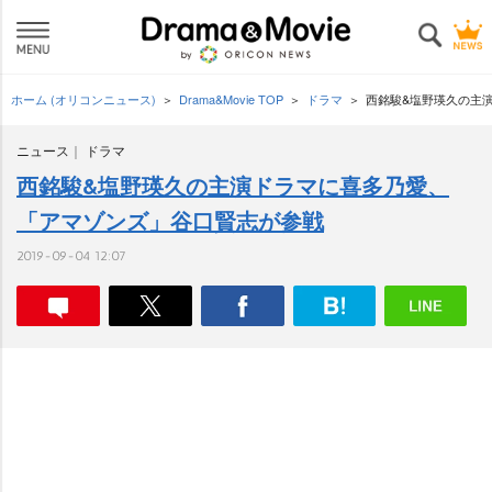
ホーム (オリコンニュース)
Drama&Movie TOP
ドラマ
西銘駿&塩野瑛久の主
ニュース
ドラマ
西銘駿&塩野瑛久の主演ドラマに喜多乃愛、
「アマゾンズ」谷口賢志が参戦
2019-09-04 12:07