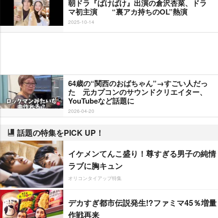
朝ドラ『ばけばけ』出演の倉沢杏菜、ドラ
マ初主演 “裏アカ持ちのOL”熱演
2025-10-14
64歳の“関西のおばちゃん”→すごい人だっ
た 元カプコンのサウンドクリエイター、
YouTubeなど話題に
2026-04-20
話題の特集をPICK UP！
イケメンてんこ盛り！尊すぎる男子の純情
ラブに胸キュン
オリコンタイアップ特集
デカすぎ都市伝説発生!?ファミマ45％増量
作戦再来