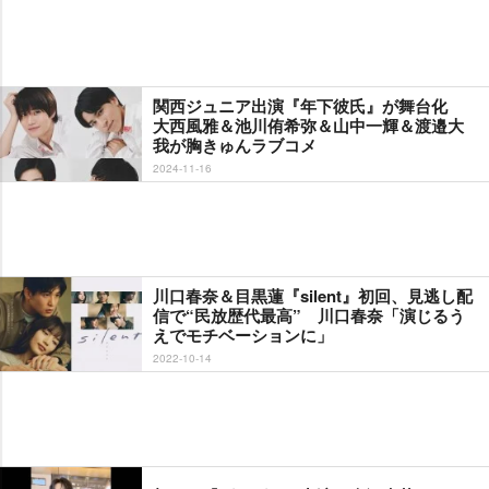
関西ジュニア出演『年下彼氏』が舞台化
大西風雅＆池川侑希弥＆山中一輝＆渡邉大
我が胸きゅんラブコメ
2024-11-16
川口春奈＆目黒蓮『silent』初回、見逃し配
信で“民放歴代最高” 川口春奈「演じるう
えでモチベーションに」
2022-10-14