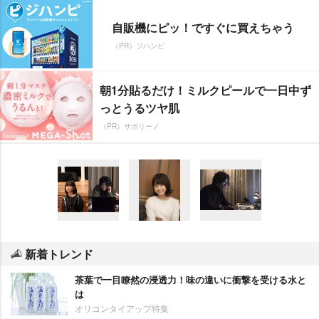
自販機にピッ！ですぐに買えちゃう
（PR）ジハンピ
朝1分貼るだけ！ミルクピールで一日中ず
っとうるツヤ肌
（PR）サボリーノ
新着トレンド
茶葉で一目瞭然の浸透力！味の違いに衝撃を受ける水と
は
オリコンタイアップ特集