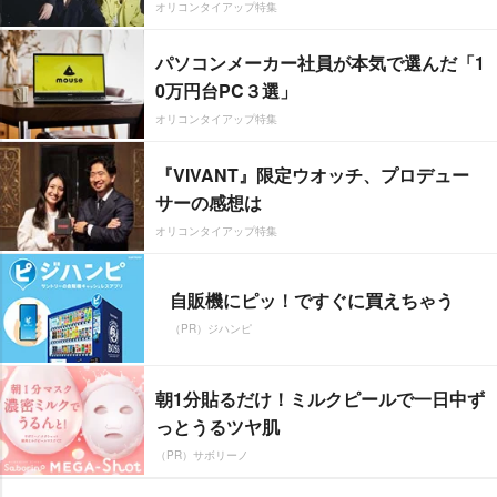
オリコンタイアップ特集
パソコンメーカー社員が本気で選んだ「1
0万円台PC３選」
オリコンタイアップ特集
『VIVANT』限定ウオッチ、プロデュー
サーの感想は
オリコンタイアップ特集
自販機にピッ！ですぐに買えちゃう
（PR）ジハンピ
朝1分貼るだけ！ミルクピールで一日中ず
っとうるツヤ肌
（PR）サボリーノ