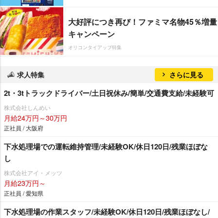
大好評につき再び！ファミマ名物45％増量
キャンペーン
オリコンタイアップ特集
求人特集
さらに見る
2t・3tトラックドライバー/土日祝休み/簡単/交通費支給/未経験可
株式会社しんめい
月給24万円～30万円
正社員 / 大阪府
下水処理場での運転維持管理/未経験OK/休日120日/残業ほぼな
し
株式会社アイ・メッツ
月給23万円～
正社員 / 愛知県
下水処理場の作業スタッフ/未経験OK/休日120日/残業ほぼなし/