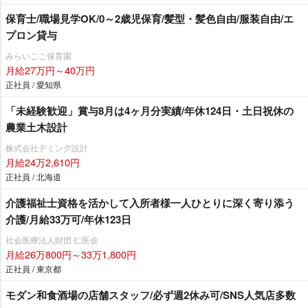
保育士/職場見学OK/0～2歳児保育/髪型・髪色自由/服装自由/エ
プロン貸与
みらいここ保育園
月給27万円～40万円
正社員 / 愛知県
「未経験歓迎」賞与8月は4ヶ月分実績/年休124日・土日祝休の
農業土木設計
株式会社デミング設計
月給24万2,610円
正社員 / 北海道
介護福祉士資格を活かして入所者様一人ひとりに深く寄り添う
介護/月給33万可/年休123日
社会医療法人財団 仁医会
月給26万800円～33万1,800円
正社員 / 東京都
モダン和食酒場の店舗スタッフ/必ず週2休み可/SNS人気店多数