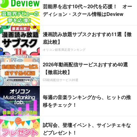
芸能界を志す10代～20代を応援！ オー
ディション・スクール情報はDeview
漫画読み放題サブスクおすすめ11選【徹
底比較】
オリコン顧客満足度ランキング
2026年動画配信サービスおすすめ40選
【徹底比較】
CS動画配信サービス20選
毎週の音楽ランキングから、ヒットの推
移をチェック！
試写会、登壇イベント、サインチェキな
どプレゼント！