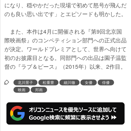
になり、穏やかだった現場で初めて怒号が飛んだ
のも良い思い出です」とエピソードも明かした。
また、本作は4月に開催される『第9回北京国
際映画祭』のコンペティション部門への正式出品
が決定。ワールドプレミアとして、世界へ向けて
初のお披露目となる。同部門への出品は園子温監
督の『ラブ＆ピース』（2015年）以来、2作目。
北川景子
松重豊
細川徹
女優
俳優
映画
邦画