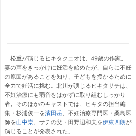
松重が演じるヒキタクニオは、49歳の作家。
妻の声をきっかけに妊活を始めたが、自らに不妊
の原因があることを知り、子どもを授かるために
全力で妊活に挑む。北川が演じるヒキタサチは、
不妊治療にも弱音をはかずに取り組むしっかり
者。そのほかのキャストでは、ヒキタの担当編
集・杉浦俊一を
濱田岳
、不妊治療専門医・桑島医
師を
山中崇
、サチの父・田野辺和夫を
伊東四朗
が
演じることが発表された。