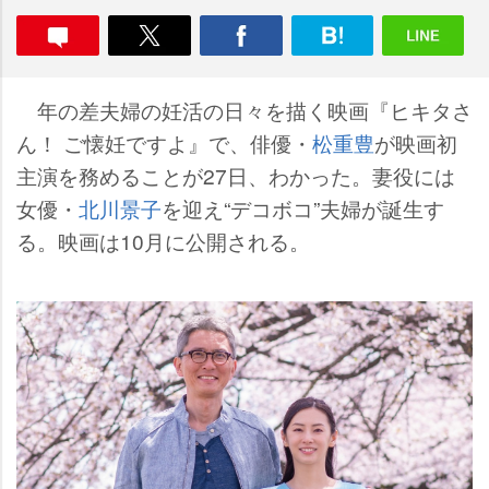
年の差夫婦の妊活の日々を描く映画『ヒキタさ
ん！ ご懐妊ですよ』で、俳優・
松重豊
が映画初
主演を務めることが27日、わかった。妻役には
女優・
北川景子
を迎え“デコボコ”夫婦が誕生す
る。映画は10月に公開される。