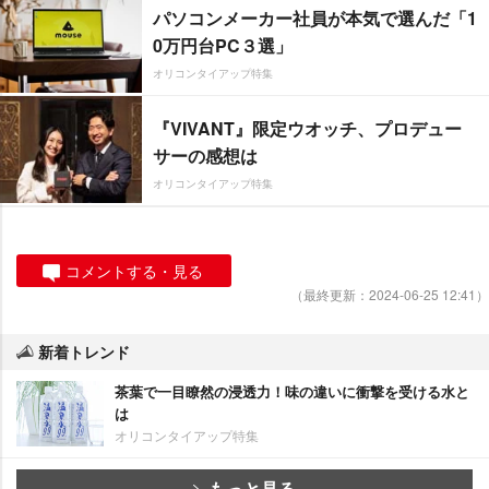
パソコンメーカー社員が本気で選んだ「1
0万円台PC３選」
オリコンタイアップ特集
『VIVANT』限定ウオッチ、プロデュー
サーの感想は
オリコンタイアップ特集
コメントする・見る
（最終更新：2024-06-25 12:41）
新着トレンド
茶葉で一目瞭然の浸透力！味の違いに衝撃を受ける水と
は
オリコンタイアップ特集
もっと見る