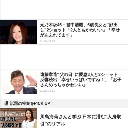
元乃木坂46・畠中清羅、6歳長女と“顔出
し”2ショット「2人ともかわいい」「幸せ
があふれてます」
2025-09-21
遠藤章造“父の日”に愛息2人と3ショット
反響続出「幸せいっぱいですね！」「お子
さんめっちゃかわいい」
2022-06-20
話題の特集をPICK UP！
川島海荷さんと学ぶ 日常に潜む“人身取
引”のリアル