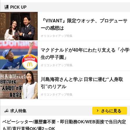
PICK UP
『VIVANT』限定ウオッチ、プロデューサ
ーの感想は
オリコンタイアップ特集
マクドナルドが40年にわたり支える「小学
生の甲子園」
オリコンタイアップ特集
川島海荷さんと学ぶ 日常に潜む“人身取
引”のリアル
オリコンタイアップ特集
求人特集
さらに見る
ベビーシッター/履歴書不要・即日勤務OK/WEB面接で当日内定
も可/直行直帰OK/週2～OK