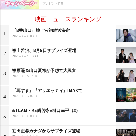
プレゼント特集
映画ニュースランキング
『8番出口』地上波初放送決定
1
2026-08-08 08:00
福山雅治、8月9日サプライズ登場
2
2026-08-09 13:41
福原遥＆出口夏希が予想で大興奮
3
2026-08-09 14:10
『耳すま』『アリエッティ』IMAXで
4
2026-08-07 07:00
&TEAM・K×綱啓永×樋口幸平（2）
5
2026-08-08 08:30
窪田正孝カナダからサプライズ登場