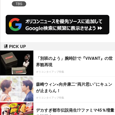
れ、盟友同士で熱い抱擁を交わし
TBS
涙した。
PICK UP
「別班のよう」腕時計で『VIVANT』の世
界観再現
オリコンタイアップ特集
森崎ウィン×向井康二“両片思い”にキュン
が止まらん！
オリコンタイアップ特集
デカすぎ都市伝説発生!?ファミマ45％増量