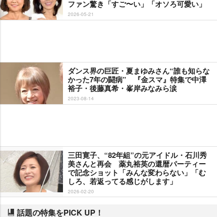
ファン驚き「すご〜い」「オソろ可愛い」
2026-05-21
ダンス界の巨匠・夏まゆみさん“誰も知らな
かった7年の闘病” 『金スマ』特集で中澤
裕子・後藤真希・峯岸みなみら涙
2023-08-14
三田寛子、“82年組”の元アイドル・石川秀
美さんと再会 薬丸裕英の還暦パーティー
で記念ショット「みんな変わらない」「む
しろ、若返ってる感じがします」
2026-02-20
話題の特集をPICK UP！