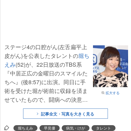
ステージ4の口腔がん(左舌扁平上
皮がん)を公表したタレントの
堀ち
えみ
(52)が、22日放送のTBS系
『中居正広の金曜日のスマイルた
ちへ』(後8:57)に出演。同日に手
術を受けた堀が術前に収録を済ま
拡大する
せていたもので、闘病への決意を
赤裸々に語った。番組後半では“花
記事全文・写真を大きく見る
の82年組”の同期・
早見優
(52)に直
接、病を報告する模様が放送さ
堀ちえみ
早見優
病気・けが
タレント