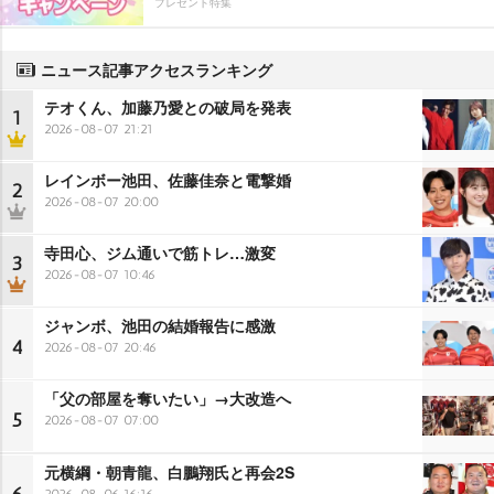
プレゼント特集
ニュース記事アクセスランキング
テオくん、加藤乃愛との破局を発表
1
2026-08-07 21:21
レインボー池田、佐藤佳奈と電撃婚
2
2026-08-07 20:00
寺田心、ジム通いで筋トレ…激変
3
2026-08-07 10:46
ジャンボ、池田の結婚報告に感激
4
2026-08-07 20:46
「父の部屋を奪いたい」→大改造へ
5
2026-08-07 07:00
元横綱・朝青龍、白鵬翔氏と再会2S
2026-08-06 16:16