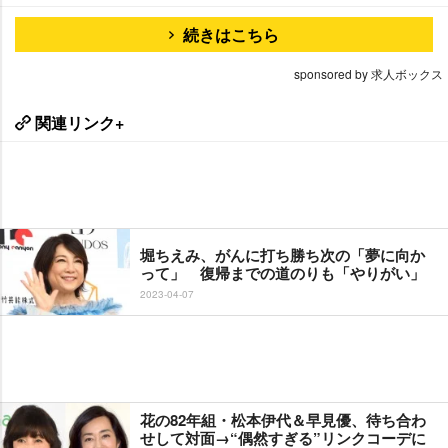
続きはこちら
sponsored by 求人ボックス
関連リンク+
堀ちえみ、がんに打ち勝ち次の「夢に向か
って」 復帰までの道のりも「やりがい」
2023-04-07
花の82年組・松本伊代＆早見優、待ち合わ
せして対面→“偶然すぎる”リンクコーデに