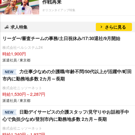
作戦再来
オリコンタイアップ特集
求人特集
さらに見る
リーダー/審査チームの事務/土日祝休み/17:30退社/9月開始
株式会社ベルシステム24
時給1,900円
派遣社員 / 東京都
力仕事少なめの介護職/年齢不問/50代以上が活躍中/町田
NEW
市内に勤務地多数 2カ月～長期
株式会社ニッソーネット
時給1,530円～2,287円
派遣社員 / 東京都
日勤デイサービスの介護スタッフ/見守りやお話相手中
NEW
心で負担少なめ/登別市内に勤務地多数 2カ月～長期
株式会社ニッソーネット
時給1,240円～1,937円