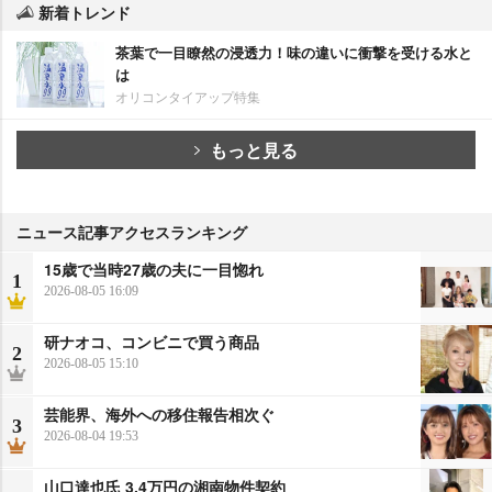
新着トレンド
茶葉で一目瞭然の浸透力！味の違いに衝撃を受ける水と
は
オリコンタイアップ特集
もっと見る
ニュース記事アクセスランキング
15歳で当時27歳の夫に一目惚れ
1
2026-08-05 16:09
研ナオコ、コンビニで買う商品
2
2026-08-05 15:10
芸能界、海外への移住報告相次ぐ
3
2026-08-04 19:53
山口達也氏 3.4万円の湘南物件契約