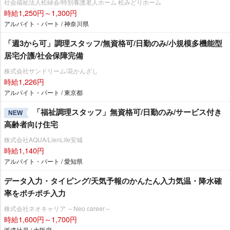
社会福祉法人松緑会/特別養護老人ホーム 松みどりホーム
時給1,250円～1,300円
アルバイト・パート / 神奈川県
「週3から可」調理スタッフ/無資格可/日勤のみ/小規模多機能型
居宅介護/社会保障完備
株式会社サンドリーム/花かんざし
時給1,226円
アルバイト・パート / 東京都
「福祉調理スタッフ」無資格可/日勤のみ/サービス付き
NEW
高齢者向け住宅
株式会社AQUA/LienLife安城
時給1,140円
アルバイト・パート / 愛知県
データ入力・タイピング/天気予報のかんたん入力気温・降水確
率をポチポチ入力
株式会社ネオキャリア ～Neo career～
時給1,600円～1,700円
派遣社員 / 大阪府