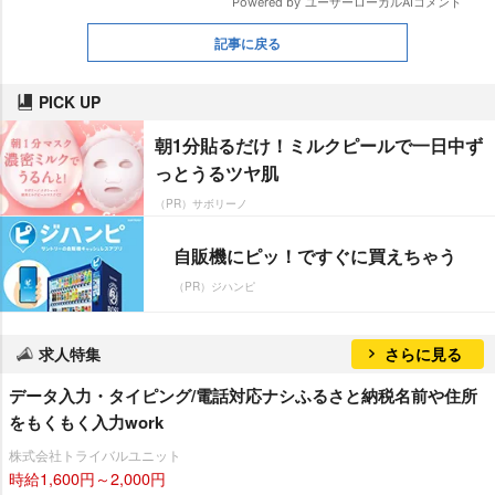
記事に戻る
PICK UP
朝1分貼るだけ！ミルクピールで一日中ず
っとうるツヤ肌
（PR）サボリーノ
自販機にピッ！ですぐに買えちゃう
（PR）ジハンピ
求人特集
さらに見る
データ入力・タイピング/電話対応ナシふるさと納税名前や住所
をもくもく入力work
株式会社トライバルユニット
時給1,600円～2,000円