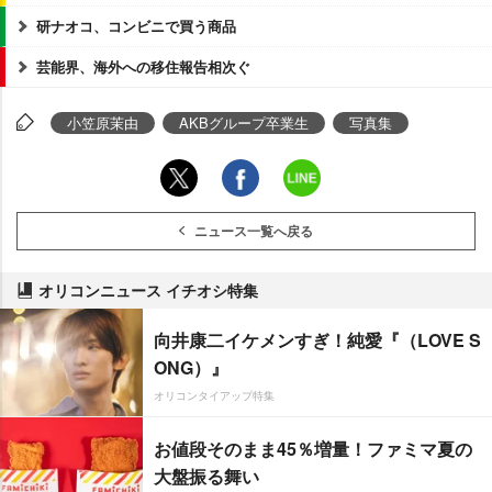
研ナオコ、コンビニで買う商品
芸能界、海外への移住報告相次ぐ
小笠原茉由
AKBグループ卒業生
写真集
ニュース一覧へ戻る
オリコンニュース イチオシ特集
向井康二イケメンすぎ！純愛『（LOVE S
ONG）』
オリコンタイアップ特集
お値段そのまま45％増量！ファミマ夏の
大盤振る舞い