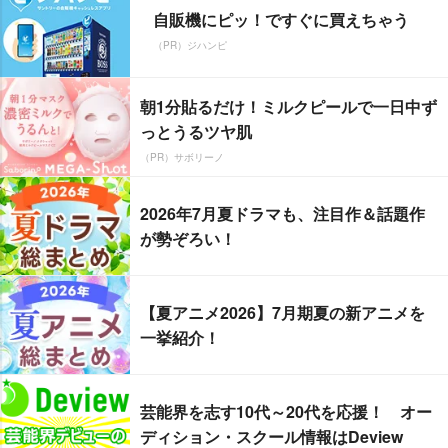
自販機にピッ！ですぐに買えちゃう
（PR）ジハンピ
朝1分貼るだけ！ミルクピールで一日中ず
っとうるツヤ肌
（PR）サボリーノ
2026年7月夏ドラマも、注目作＆話題作
が勢ぞろい！
【夏アニメ2026】7月期夏の新アニメを
一挙紹介！
芸能界を志す10代～20代を応援！ オー
ディション・スクール情報はDeview