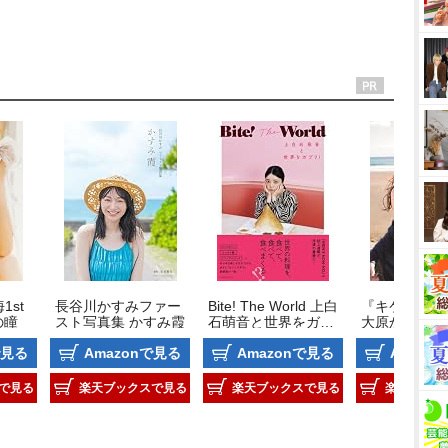
1st
長谷川かすみファー
Bite! The World 上白
『キケンなカオ
の瞳
スト写真集 かすみ霞
石萌音と世界をガブ
大原かおり写
リ!
で見る
Amazonで見る
Amazonで見る
Amazo
で見る
楽天ブックスで見る
楽天ブックスで見る
楽天ブック