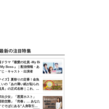
ドラマ『最愛の社員 -My Bi
, My Boss-』｜配信情報・あ
すじ・キャスト・出演者
クイズ】夏祭りの定番！金魚
くいの「あの薄い紙が貼られ
道具」の正式名称｜これ、…
家出少女」「悪質ホスト」
援助交際」「売春」… あなた
すぐそばにある“人身取引…