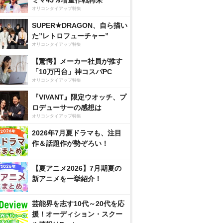
ミマ45％増量作戦再来
オリコンタイアップ特集
SUPER★DRAGON、自ら描い
た”レトロフューチャー”
オリコンタイアップ特集
【驚愕】メーカー社員が推す
「10万円台」神コスパPC
オリコンタイアップ特集
『VIVANT』限定ウオッチ、プ
ロデューサーの感想は
オリコンタイアップ特集
2026年7月夏ドラマも、注目
作＆話題作が勢ぞろい！
リ? 
SKE48 野村実代1st
中島颯太 2nd写真集
村重杏奈写
真集』
写真集 美しい方程式
『THE SELF』
んな」
【夏アニメ2026】7月期夏の
nで見る
Amazonで見る
Amazonで見る
Amaz
新アニメを一挙紹介！
スで見る
楽天ブックスで見る
楽天ブックスで見る
楽天ブッ
芸能界を志す10代～20代を応
援！オーディション・スクー