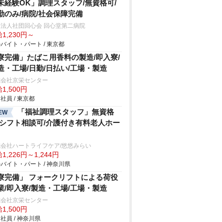
未経験OK」調理スタッフ/無資格可/
勤のみ/病院/社会保障完備
法人社団回心会 回心堂第二病院
1,230円～
バイト・パート / 東京都
寮完備」たばこ用香料の製造/即入寮/
造・工場/日勤/日払い/工場・製造
式会社京栄センター
1,500円
社員 / 東京都
「福祉調理スタッフ」無資格
EW
/シフト相談可/介護付き有料老人ホー
会社ハートライフケア/悠悠みらい
1,226円～1,244円
バイト・パート / 神奈川県
寮完備」 フォークリフトによる荷役
業/即入寮/製造・工場/工場・製造
式会社京栄センター
1,500円
社員 / 神奈川県