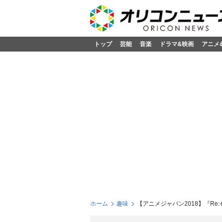
トップ
芸能
音楽
ドラマ&映画
アニメ
ホーム
趣味
【アニメジャパン2018】『R