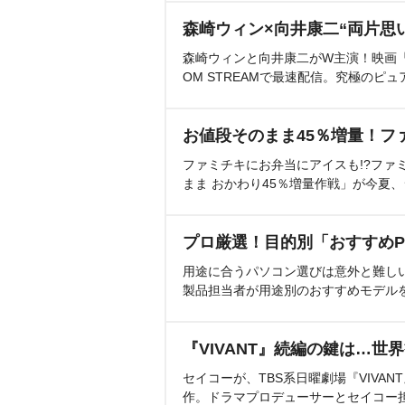
森崎ウィン×向井康二“両片思
森崎ウィンと向井康二がW主演！映画『（L
OM STREAMで最速配信。究極のピュ
お値段そのまま45％増量！フ
ファミチキにお弁当にアイスも!?ファ
まま おかわり45％増量作戦」が今夏
プロ厳選！目的別「おすすめP
用途に合うパソコン選びは意外と難し
製品担当者が用途別のおすすめモデル
『VIVANT』続編の鍵は…世
セイコーが、TBS系日曜劇場『VIVA
作。ドラマプロデューサーとセイコー