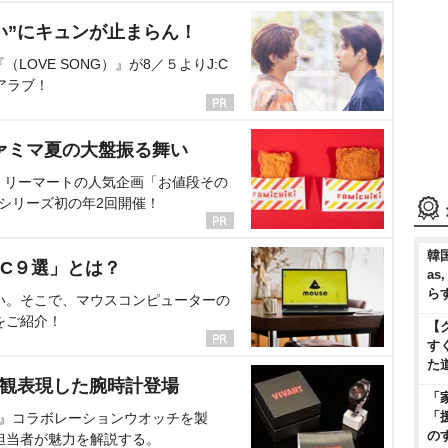
い”にキュンが止まらん！
OVE SONG）』が8／５よりJ:C
アラブ！
ァミマ夏の大盤振る舞い
ミリーマートの人気企画「お値段その
、シリーズ初の年2回開催！
韓国
C９選」とは？
as
ら
い。そこで、マウスコンピューターの
をご紹介！
【
す
た
界観表現した腕時計登場
「
「
NT』コラボレーションウオッチを製
の
担当者が魅力を解説する。