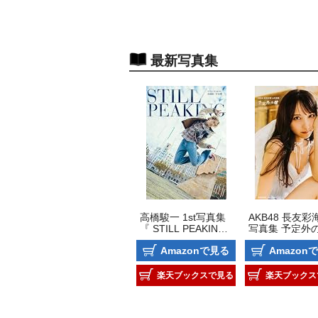
最新写真集
高橋駿一 1st写真集 
AKB48 長友彩海
『 STILL PEAKING 
写真集 予定外
』
Amazonで見る
Amazon
楽天ブックスで見る
楽天ブックス