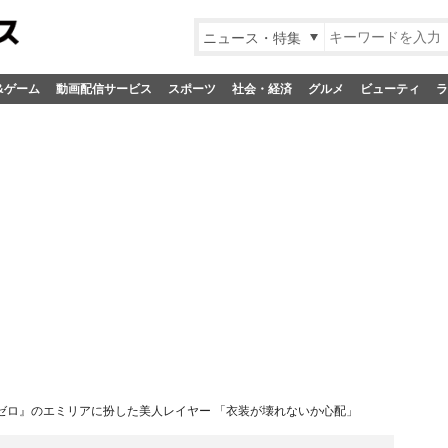
ニュース・特集
&ゲーム
動画配信サービス
スポーツ
社会・経済
グルメ
ビューティ
ラ
e:ゼロ』のエミリアに扮した美人レイヤー 「衣装が壊れないか心配」