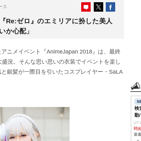
ース
】『Re:ゼロ』のエミリアに扮した美人
ないか心配」
イベント『AnimeJapan 2018』は、最終
大盛況。そんな思い思いの衣装でイベントを楽し
と銀髪が一際目を引いたコスプレイヤー・SaLA
N
検
勤
UT
時給
派遣