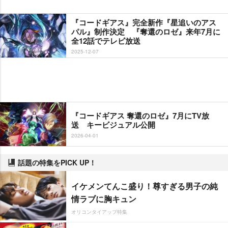
『コードギアス』完全新作『星追いのアス
パル』制作決定 『奪還のロゼ』来年7月に
全12話でテレビ放送
2025-12-07
『コードギアス 奪還のロゼ』7月にTV放
送 キービジュアル公開
2026-04-01
話題の特集をPICK UP！
イケメンてんこ盛り！尊すぎる男子の純
情ラブに胸キュン
オリコンタイアップ特集