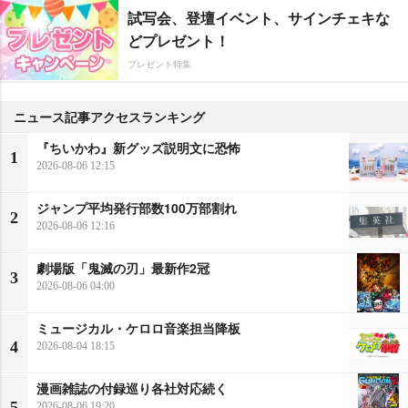
試写会、登壇イベント、サインチェキな
どプレゼント！
プレゼント特集
ニュース記事アクセスランキング
『ちいかわ』新グッズ説明文に恐怖
1
2026-08-06 12:15
ジャンプ平均発行部数100万部割れ
2
2026-08-06 12:16
劇場版「鬼滅の刃」最新作2冠
3
2026-08-06 04:00
ミュージカル・ケロロ音楽担当降板
4
2026-08-04 18:15
漫画雑誌の付録巡り各社対応続く
5
2026-08-06 19:20