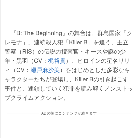
『B: The Beginning』の舞台は、群島国家「ク
レモナ」。連続殺人犯「Killer B」を追う、王立
警察（RIS）の伝説の捜査官・キースや謎の少
年・黒羽（CV：
梶裕貴
）、ヒロインの星名リリ
ィ（CV：
瀬戸麻沙美
）をはじめとした多彩なキ
ャラクターたちが登場し、Killer Bの引き起こす
事件と、連鎖していく犯罪を読み解くノンストッ
プクライムアクション。
ADの後にコンテンツが続きます