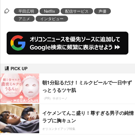
平田広明
Netflix
配信サービス
声優
アニメ
インタビュー
PICK UP
朝1分貼るだけ！ミルクピールで一日中ず
っとうるツヤ肌
（PR）サボリーノ
イケメンてんこ盛り！尊すぎる男子の純情
ラブに胸キュン
オリコンタイアップ特集