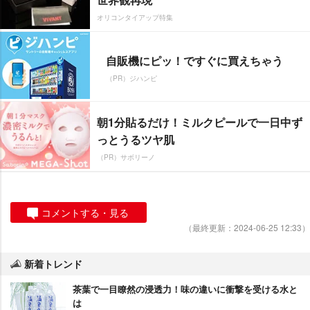
オリコンタイアップ特集
自販機にピッ！ですぐに買えちゃう
（PR）ジハンピ
朝1分貼るだけ！ミルクピールで一日中ず
っとうるツヤ肌
（PR）サボリーノ
コメントする・見る
（最終更新：2024-06-25 12:33）
新着トレンド
茶葉で一目瞭然の浸透力！味の違いに衝撃を受ける水と
は