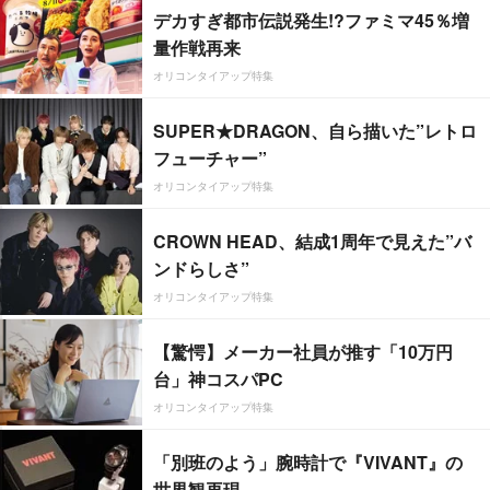
デカすぎ都市伝説発生!?ファミマ45％増
量作戦再来
オリコンタイアップ特集
SUPER★DRAGON、自ら描いた”レトロ
フューチャー”
オリコンタイアップ特集
CROWN HEAD、結成1周年で見えた”バ
ンドらしさ”
オリコンタイアップ特集
【驚愕】メーカー社員が推す「10万円
台」神コスパPC
オリコンタイアップ特集
「別班のよう」腕時計で『VIVANT』の
世界観再現