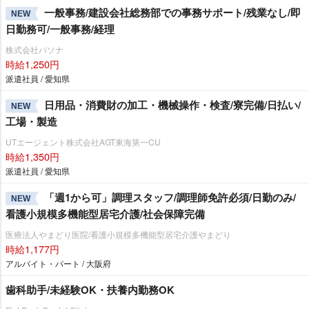
一般事務/建設会社総務部での事務サポート/残業なし/即
NEW
日勤務可/一般事務/経理
株式会社パソナ
時給1,250円
派遣社員 / 愛知県
日用品・消費財の加工・機械操作・検査/寮完備/日払い/
NEW
工場・製造
UTエージェント株式会社AGT東海第一CU
時給1,350円
派遣社員 / 愛知県
「週1から可」調理スタッフ/調理師免許必須/日勤のみ/
NEW
看護小規模多機能型居宅介護/社会保障完備
医療法人やまどり医院/看護小規模多機能型居宅介護やまどり
時給1,177円
アルバイト・パート / 大阪府
歯科助手/未経験OK・扶養内勤務OK