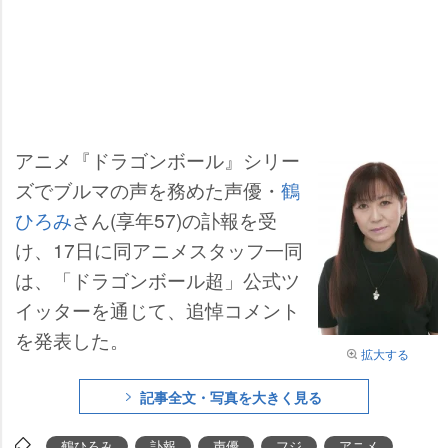
アニメ『ドラゴンボール』シリー
ズでブルマの声を務めた声優・
鶴
ひろみ
さん(享年57)の訃報を受
け、17日に同アニメスタッフ一同
は、「ドラゴンボール超」公式ツ
イッターを通じて、追悼コメント
を発表した。
拡大する
記事全文・写真を大きく見る
鶴ひろみ
訃報
声優
フジ
アニメ