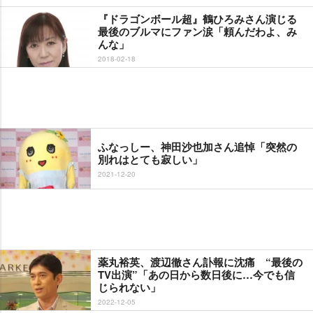
『ドラゴンボール超』鶴ひろみさん演じる
最後のブルマにファン涙「頼んだわよ、み
んな」
2018-02-18
ふなっしー、神田沙也加さん追悼「突然の
別れはとても寂しい」
2021-12-20
薬丸裕英、渡辺徹さん訃報に沈痛 “最後の
TV出演”「あの日から数日後に…今でも信
じられない」
2022-12-05