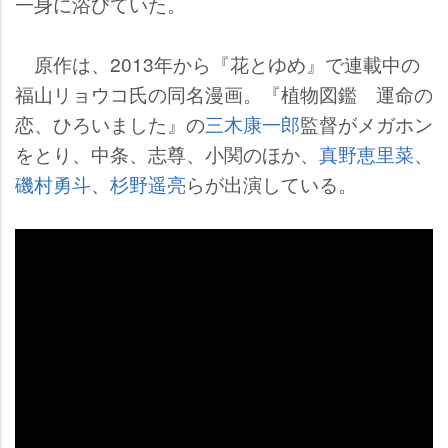
一身に浴びていた。
原作は、2013年から『花とゆめ』で連載中の
福山リョウコ氏の同名漫画。『植物図鑑 運命の
恋、ひろいました』の
三木康一郎
監督がメガホン
をとり、中条、志尊、小関のほか、
真野恵里菜
、
磯村勇斗
、
杉野遥亮
らが出演している。