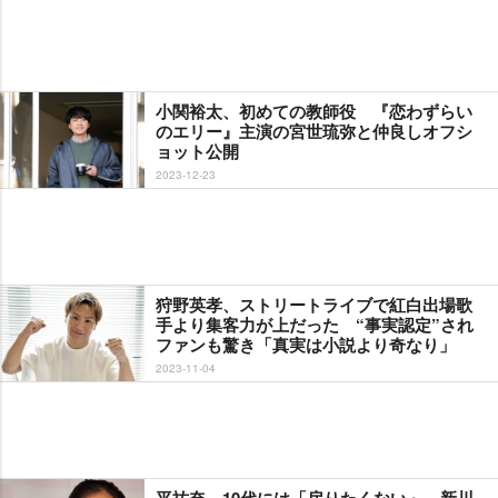
小関裕太、初めての教師役 『恋わずらい
のエリー』主演の宮世琉弥と仲良しオフシ
ョット公開
2023-12-23
狩野英孝、ストリートライブで紅白出場歌
手より集客力が上だった “事実認定”され
ファンも驚き「真実は小説より奇なり」
2023-11-04
平祐奈、10代には「戻りたくない」 新川