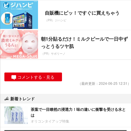
自販機にピッ！ですぐに買えちゃう
（PR）ジハンピ
朝1分貼るだけ！ミルクピールで一日中ず
っとうるツヤ肌
（PR）サボリーノ
コメントする・見る
（最終更新：2024-06-25 12:31）
新着トレンド
茶葉で一目瞭然の浸透力！味の違いに衝撃を受ける水と
は
オリコンタイアップ特集