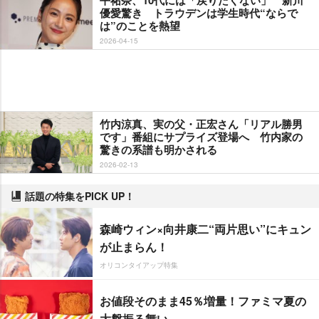
優愛驚き トラウデンは学生時代“ならで
は”のことを熱望
2026-04-15
竹内涼真、実の父・正宏さん「リアル勝男
です」番組にサプライズ登場へ 竹内家の
驚きの系譜も明かされる
2026-02-13
話題の特集をPICK UP！
森崎ウィン×向井康二“両片思い”にキュン
が止まらん！
オリコンタイアップ特集
お値段そのまま45％増量！ファミマ夏の
大盤振る舞い