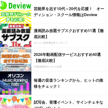
芸能界を志す10代～20代を応援！ オー
ディション・スクール情報はDeview
漫画読み放題サブスクおすすめ11選【徹
底比較】
オリコン顧客満足度ランキング
2026年動画配信サービスおすすめ40選
【徹底比較】
CS動画配信サービス20選
毎週の音楽ランキングから、ヒットの推
移をチェック！
試写会、登壇イベント、サインチェキな