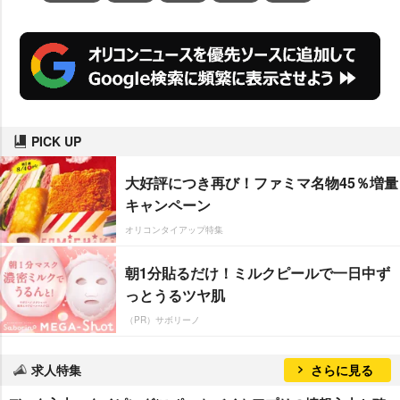
PICK UP
大好評につき再び！ファミマ名物45％増量
キャンペーン
オリコンタイアップ特集
朝1分貼るだけ！ミルクピールで一日中ず
っとうるツヤ肌
（PR）サボリーノ
求人特集
さらに見る