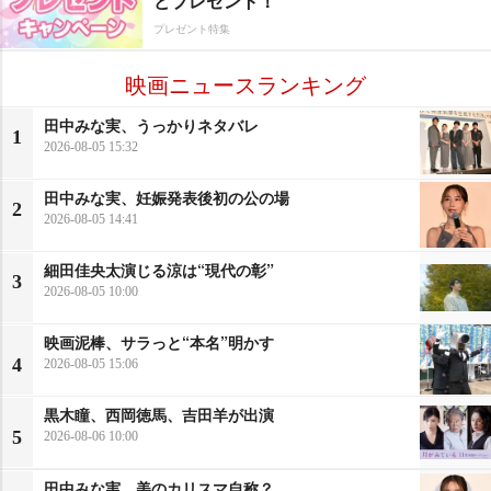
どプレゼント！
プレゼント特集
映画ニュースランキング
田中みな実、うっかりネタバレ
1
2026-08-05 15:32
田中みな実、妊娠発表後初の公の場
2
2026-08-05 14:41
細田佳央太演じる涼は“現代の彰”
3
2026-08-05 10:00
映画泥棒、サラっと“本名”明かす
4
2026-08-05 15:06
黒木瞳、西岡徳馬、吉田羊が出演
5
2026-08-06 10:00
田中みな実、美のカリスマ自称？