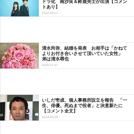
ドラ化 南沙良＆鈴鹿央士が出演【コメン
トあり】
2022-09-07
清水尚弥、結婚を発表 お相手は「かねて
よりお付き合いさせて頂いていた女性」
弟は清水尋也
2026-01-07
いしだ壱成、個人事務所設立を報告 「一
生、俳優。死ぬまで役者」と決意新たに
【コメント全文】
2024-05-09