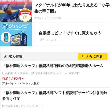
マクドナルドが40年にわたり支える「小学
生の甲子園」
オリコンタイアップ特集
自販機にピッ！ですぐに買えちゃう
（PR）ジハンピ
求人特集
さらに見る
「福祉調理スタッフ」無資格可/日勤のみ/特別養護老人ホーム
社会福祉法人大阪水上隣保館/特別養護老人ホーム 弥栄の郷
時給1,190円～
アルバイト・パート / 大阪府
「福祉調理スタッフ」無資格可/シフト相談可/サービス付き高齢
者向け住宅
株式会社T.S.I/アンジェス 八王子