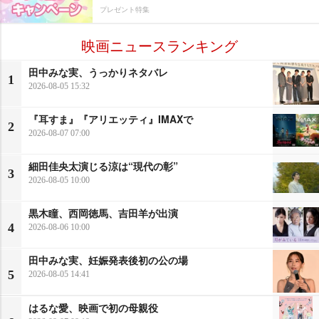
プレゼント特集
映画ニュースランキング
田中みな実、うっかりネタバレ
1
2026-08-05 15:32
『耳すま』『アリエッティ』IMAXで
2
2026-08-07 07:00
細田佳央太演じる涼は“現代の彰”
3
2026-08-05 10:00
黒木瞳、西岡徳馬、吉田羊が出演
4
2026-08-06 10:00
田中みな実、妊娠発表後初の公の場
5
2026-08-05 14:41
はるな愛、映画で初の母親役