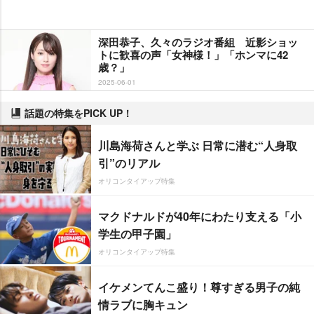
深田恭子、久々のラジオ番組 近影ショッ
トに歓喜の声「女神様！」「ホンマに42
歳？」
2025-06-01
話題の特集をPICK UP！
川島海荷さんと学ぶ 日常に潜む“人身取
引”のリアル
オリコンタイアップ特集
マクドナルドが40年にわたり支える「小
学生の甲子園」
オリコンタイアップ特集
イケメンてんこ盛り！尊すぎる男子の純
情ラブに胸キュン