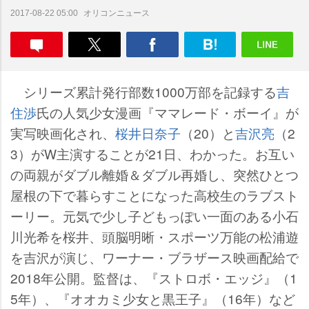
オリコンニュース
2017-08-22 05:00
シリーズ累計発行部数1000万部を記録する
吉
住渉
氏の人気少女漫画『ママレード・ボーイ』が
実写映画化され、
桜井日奈子
（20）と
吉沢亮
（2
3）がW主演することが21日、わかった。お互い
の両親がダブル離婚＆ダブル再婚し、突然ひとつ
屋根の下で暮らすことになった高校生のラブスト
ーリー。元気で少し子どもっぽい一面のある小石
川光希を桜井、頭脳明晰・スポーツ万能の松浦遊
を吉沢が演じ、ワーナー・ブラザース映画配給で
2018年公開。監督は、『ストロボ・エッジ』（1
5年）、『オオカミ少女と黒王子』（16年）など