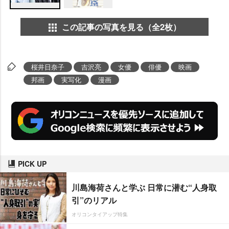
この記事の写真を見る（全2枚）
桜井日奈子
吉沢亮
女優
俳優
映画
邦画
実写化
漫画
PICK UP
川島海荷さんと学ぶ 日常に潜む“人身取
引”のリアル
オリコンタイアップ特集