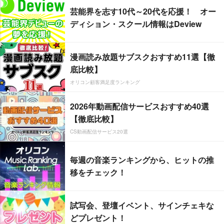
芸能界を志す10代～20代を応援！ オー
ディション・スクール情報はDeview
漫画読み放題サブスクおすすめ11選【徹
底比較】
オリコン顧客満足度ランキング
2026年動画配信サービスおすすめ40選
【徹底比較】
CS動画配信サービス20選
毎週の音楽ランキングから、ヒットの推
移をチェック！
試写会、登壇イベント、サインチェキな
どプレゼント！