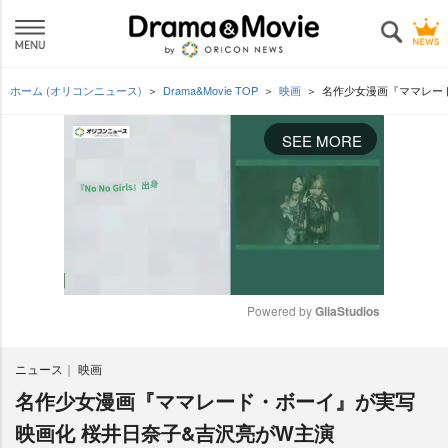
ホーム (オリコンニュース)
Drama&Movie TOP
映画
名作少女漫画『ママレー
SEE MORE
Powered by 
GliaStudios
M
ニュース
映画
u
t
名作少女漫画『ママレード・ボーイ』が実写
e
映画化 桜井日奈子&吉沢亮がW主演