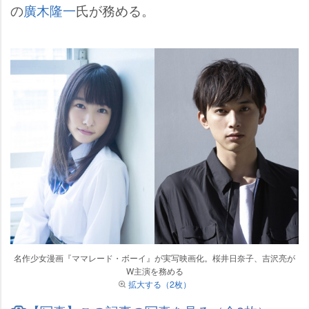
の
廣木隆一
氏が務める。
名作少女漫画『ママレード・ボーイ』が実写映画化。桜井日奈子、吉沢亮が
W主演を務める
拡大する（2枚）