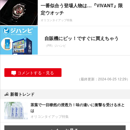
一番似合う登場人物は…『VIVANT』限
定ウオッチ
オリコンタイアップ特集
自販機にピッ！ですぐに買えちゃう
（PR）ジハンピ
コメントする・見る
（最終更新：2024-06-25 12:29）
新着トレンド
茶葉で一目瞭然の浸透力！味の違いに衝撃を受ける水と
は
オリコンタイアップ特集