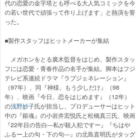
代の恋愛の金字塔とも呼べる大人気コミックを今
の若い世代で頑張って作り上げます」と熱演を誓
った。
■製作スタッフはヒットメーカーが集結
メガホンをとる廣木監督をはじめ、製作スタッ
フには恋愛・青春作品の名手が集結。脚本はフジ
テレビ系連続ドラマ『ラブジェネレーション』
（97年）、同『神様、もう少しだけ』（98
年）、映画『今日、恋をはじめます』（12年）
の
浅野妙子
氏が担当し、プロデューサーはヒット
中の『銀魂』の小岩井宏悦氏と松橋真三氏、映画
『22年目の告白―私が殺人犯ですー』『ちは
ふるー上の句・下の句―』の北島直明氏がタッグ