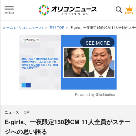
ホーム (オリコンニュース)
芸能 TOP
E-girls、一夜限定150秒CM 11人全員が
SEE MORE
Powered by 
GliaStudios
M
ニュース
CM
u
t
E-girls、一夜限定150秒CM 11人全員がステー
e
ジへの思い語る