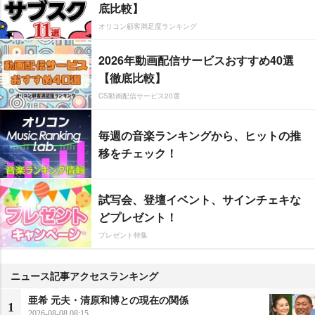
底比較】
オリコン顧客満足度ランキング
2026年動画配信サービスおすすめ40選
【徹底比較】
CS動画配信サービス20選
毎週の音楽ランキングから、ヒットの推
移をチェック！
試写会、登壇イベント、サインチェキな
どプレゼント！
プレゼント特集
ニュース記事アクセスランキング
亜希 元夫・清原和博との現在の関係
1
2026-08-08 08:15