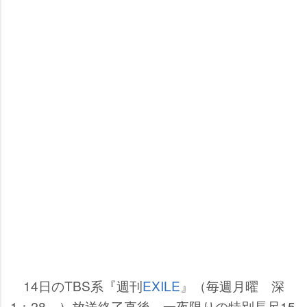
14日のTBS系『週刊
EXILE
』（毎週月曜 深
1：28～）放送終了直後、一夜限りの特別長尺15