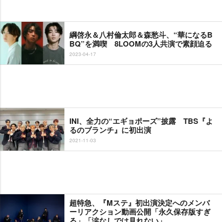
綱啓永＆八村倫太郎＆森愁斗、“華になるB
BQ”を満喫 8LOOMの3人共演で素顔迫る
2023-04-17
INI、全力の“エギョポーズ”披露 TBS『よ
るのブランチ』に初出演
2021-11-03
超特急、『Mステ』初出演決定へのメンバ
ーリアクション動画公開「永久保存版すぎ
る」「涙なしでは見れない」