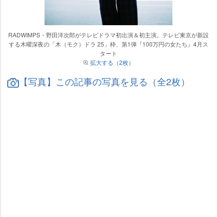
RADWIMPS・野田洋次郎がテレビドラマ初出演＆初主演。テレビ東京が新設
する木曜深夜の「木（モク）ドラ 25」枠、第1弾『100万円の女たち』4月ス
タート
拡大する（2枚）
【写真】この記事の写真を見る（全2枚）