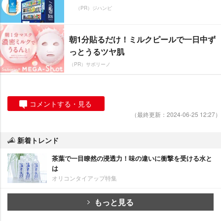
（PR）ジハンピ
朝1分貼るだけ！ミルクピールで一日中ず
っとうるツヤ肌
（PR）サボリーノ
コメントする・見る
（最終更新：2024-06-25 12:27）
新着トレンド
茶葉で一目瞭然の浸透力！味の違いに衝撃を受ける水と
は
オリコンタイアップ特集
もっと見る