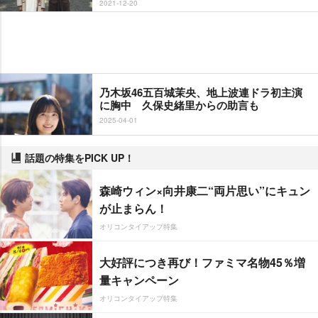
2021-12-20
乃木坂46五百城茉央、地上波連ドラ初主演
に胸中 久保史緒里からの助言も
2025-04-01
話題の特集をPICK UP！
森崎ウィン×向井康二“両片思い”にキュン
が止まらん！
オリコンタイアップ特集
大好評につき再び！ファミマ名物45％増
量キャンペーン
オリコンタイアップ特集