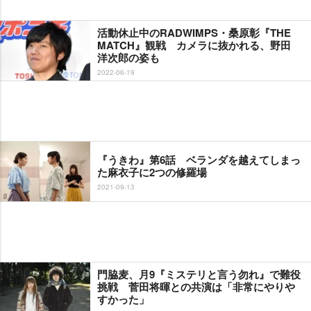
活動休止中のRADWIMPS・桑原彰『THE
MATCH』観戦 カメラに抜かれる、野田
洋次郎の姿も
2022-06-19
『うきわ』第6話 ベランダを越えてしまっ
た麻衣子に2つの修羅場
2021-09-13
門脇麦、月9『ミステリと言う勿れ』で難役
挑戦 菅田将暉との共演は「非常にやり
すかった」