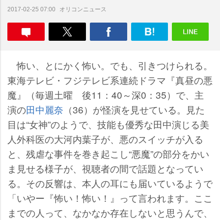
オリコンニュース
2017-02-25 07:00
怖い、とにかく怖い。でも、引きつけられる。
東海テレビ・フジテレビ系連続ドラマ『真昼の悪
魔』（毎週土曜 後11：40～深0：35）で、主
演の
田中麗奈
（36）が怪演を見せている。見た
目は“女神”のようで、技能も優秀な田中演じる美
人外科医の大河内葉子が、悪のスイッチが入る
と、残虐な事件を巻き起こし“悪魔”の部分をかい
ま見せる様子が、視聴者の間で話題となってい
る。その反響は、本人の耳にも届いているようで
「いやー『怖い！怖い！』って言われます。ここ
までの人って、なかなか存在しないと思うんで、