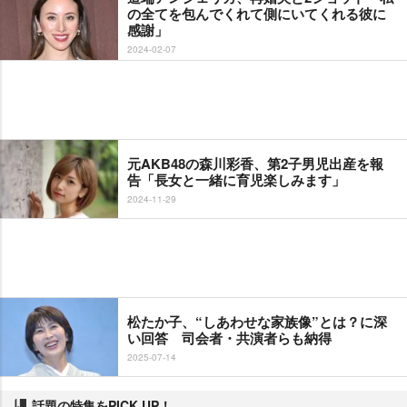
の全てを包んでくれて側にいてくれる彼に
感謝」
2024-02-07
元AKB48の森川彩香、第2子男児出産を報
告「長女と一緒に育児楽しみます」
2024-11-29
松たか子、“しあわせな家族像”とは？に深
い回答 司会者・共演者らも納得
2025-07-14
話題の特集をPICK UP！