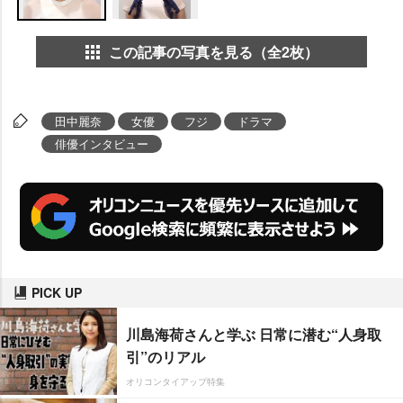
この記事の写真を見る（全2枚）
田中麗奈
女優
フジ
ドラマ
俳優インタビュー
PICK UP
川島海荷さんと学ぶ 日常に潜む“人身取
引”のリアル
オリコンタイアップ特集