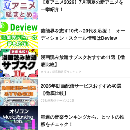
【夏アニメ2026】7月期夏の新アニメを
一挙紹介！
芸能界を志す10代～20代を応援！ オー
ディション・スクール情報はDeview
漫画読み放題サブスクおすすめ11選【徹
底比較】
オリコン顧客満足度ランキング
2026年動画配信サービスおすすめ40選
【徹底比較】
CS動画配信サービス20選
毎週の音楽ランキングから、ヒットの推
移をチェック！