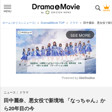
ホーム (オリコンニュース)
Drama&Movie TOP
ドラマ
田中麗奈、悪女役で新境
SEE MORE
Powered by 
GliaStudios
M
ニュース
ドラマ
u
t
田中麗奈、悪女役で新境地 「なっちゃん」か
e
ら20年目の今