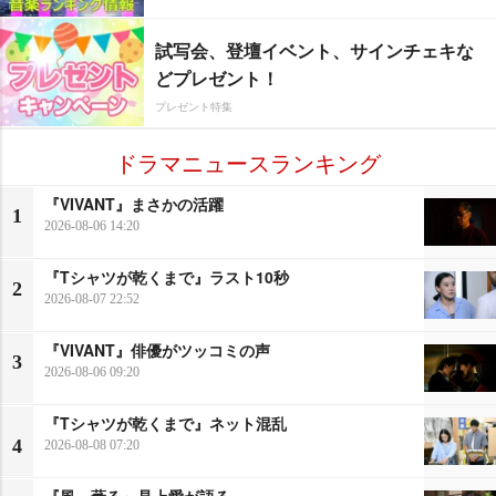
試写会、登壇イベント、サインチェキな
どプレゼント！
プレゼント特集
ドラマニュースランキング
『VIVANT』まさかの活躍
1
2026-08-06 14:20
『Tシャツが乾くまで』ラスト10秒
2
2026-08-07 22:52
『VIVANT』俳優がツッコミの声
3
2026-08-06 09:20
『Tシャツが乾くまで』ネット混乱
4
2026-08-08 07:20
『風、薫る』見上愛が語る