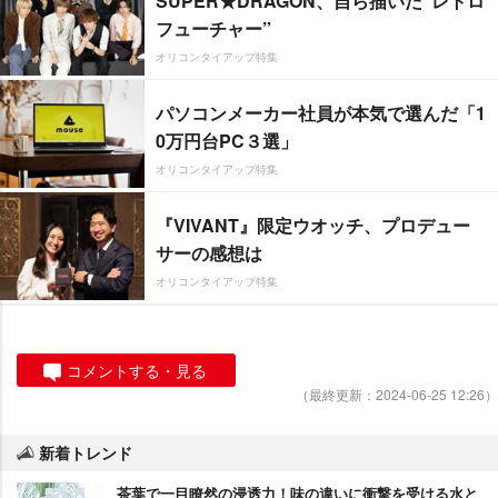
SUPER★DRAGON、自ら描いた”レトロ
フューチャー”
オリコンタイアップ特集
パソコンメーカー社員が本気で選んだ「1
0万円台PC３選」
オリコンタイアップ特集
『VIVANT』限定ウオッチ、プロデュー
サーの感想は
オリコンタイアップ特集
コメントする・見る
（最終更新：2024-06-25 12:26）
新着トレンド
茶葉で一目瞭然の浸透力！味の違いに衝撃を受ける水と