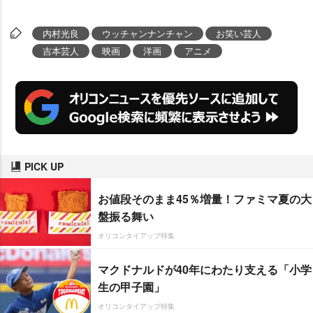
内村光良
ウッチャンナンチャン
お笑い芸人
吉本芸人
映画
洋画
アニメ
PICK UP
お値段そのまま45％増量！ファミマ夏の大
盤振る舞い
オリコンタイアップ特集
マクドナルドが40年にわたり支える「小学
生の甲子園」
オリコンタイアップ特集