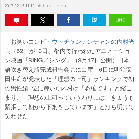
オリコンニュース
2017-02-16 11:13
お笑いコンビ・
ウッチャンナンチャン
の
内村光
良
（52）が16日、都内で行われたアニメーショ
ン映画『SING／シング』（3月17日公開）日本
語吹き替え版完成報告会見に出席。6日に明治安
田生命が発表した「理想の上司」ランキングで初
の男性編1位に輝いた内村は「恐縮です」と縮こ
まり、「理想の上司っていうわりには、きょうも
緊張して朝から下痢をしています」と打ち明けて
笑わせた。