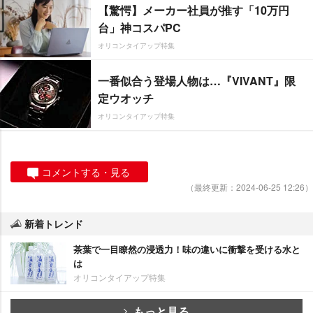
【驚愕】メーカー社員が推す「10万円
台」神コスパPC
オリコンタイアップ特集
一番似合う登場人物は…『VIVANT』限
定ウオッチ
オリコンタイアップ特集
コメントする・見る
（最終更新：2024-06-25 12:26）
新着トレンド
茶葉で一目瞭然の浸透力！味の違いに衝撃を受ける水と
は
オリコンタイアップ特集
もっと見る