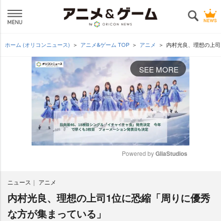
ホーム (オリコンニュース)
アニメ&ゲーム TOP
アニメ
内村光良、理想の上司
SEE MORE
Powered by 
GliaStudios
M
ニュース
アニメ
u
t
内村光良、理想の上司1位に恐縮「周りに優秀
e
な方が集まっている」