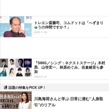
トレエン斎藤司、コムドットは「へずまり
ゅうの仲間ですか？」
2022-11-30
『SING／シング：ネクストステージ』木村
昴、山寺宏一、林原めぐみ、佐倉綾音ら参
加
2022-01-31
話題の特集をPICK UP！
川島海荷さんと学ぶ 日常に潜む“人身取
引”のリアル