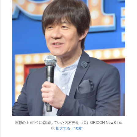
理想の上司1位に恐縮していた内村光良 （C）ORICON NewS inc.
拡大する（10枚）