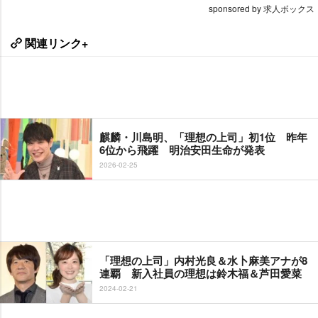
sponsored by 求人ボックス
関連リンク+
麒麟・川島明、「理想の上司」初1位 昨年
6位から飛躍 明治安田生命が発表
2026-02-25
「理想の上司」内村光良＆水卜麻美アナが8
連覇 新入社員の理想は鈴木福＆芦田愛菜
2024-02-21