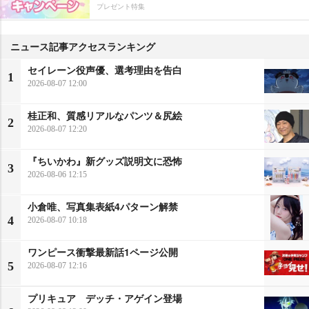
プレゼント特集
ニュース記事アクセスランキング
セイレーン役声優、選考理由を告白
1
2026-08-07 12:00
桂正和、質感リアルなパンツ＆尻絵
2
2026-08-07 12:20
『ちいかわ』新グッズ説明文に恐怖
3
2026-08-06 12:15
小倉唯、写真集表紙4パターン解禁
4
2026-08-07 10:18
ワンピース衝撃最新話1ページ公開
5
2026-08-07 12:16
プリキュア デッチ・アゲイン登場