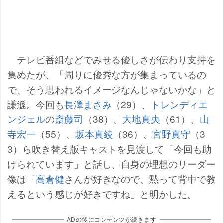
テレビ番組などでみせる優しさが伝わり支持を
集めたが、「周りに優秀な方が集まっているの
で、そう思われるイメージなんじゃないかな」と
謙遜。今回も
長澤まさみ
（29）、
トレンディエ
ンジェル
の
斎藤司
（38）、
大地真央
（61）、
山
寺宏一
（55）、
坂本真綾
（36）、
宮野真守
（3
3）ら吹き替え版キャストを見渡して「今回も助
けられています」と話し、自身の理想のリーダー
像は「
高倉健
さんが好きなので、黙って背中で教
えるという感じが好きですね」と明かした。
ADの後にコンテンツが続きます