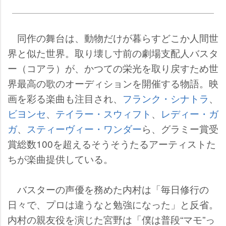
同作の舞台は、動物だけが暮らすどこか人間世
界と似た世界。取り壊し寸前の劇場支配人バスタ
ー（コアラ）が、かつての栄光を取り戻すため世
界最高の歌のオーディションを開催する物語。映
画を彩る楽曲も注目され、
フランク・シナトラ
、
ビヨンセ
、
テイラー・スウィフト
、
レディー・ガ
ガ
、
スティーヴィー・ワンダー
ら、グラミー賞受
賞総数100を超えるそうそうたるアーティストた
ちが楽曲提供している。
バスターの声優を務めた内村は「毎日修行の
日々で、プロは違うなと勉強になった」と反省。
内村の親友役を演じた宮野は「僕は普段“マモ”っ