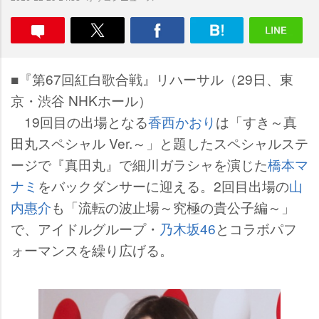
■『第67回紅白歌合戦』リハーサル（29日、東
京・渋谷 NHKホール）
19回目の出場となる
香西かおり
は「すき～真
田丸スペシャル Ver.～」と題したスペシャルステ
ージで『真田丸』で細川ガラシャを演じた
橋本マ
ナミ
をバックダンサーに迎える。2回目出場の
山
内惠介
も「流転の波止場～究極の貴公子編～」
で、アイドルグループ・
乃木坂46
とコラボパフ
ォーマンスを繰り広げる。