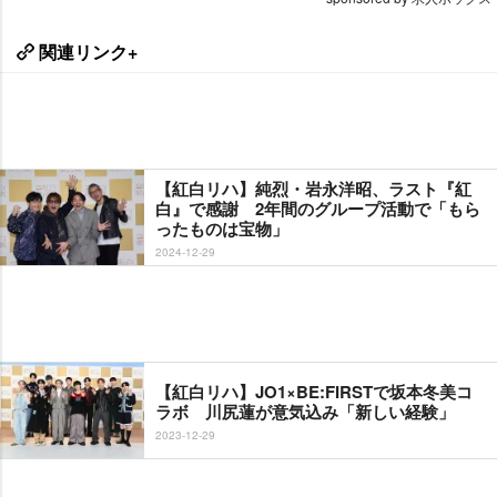
関連リンク+
【紅白リハ】純烈・岩永洋昭、ラスト『紅
白』で感謝 2年間のグループ活動で「もら
ったものは宝物」
2024-12-29
【紅白リハ】JO1×BE:FIRSTで坂本冬美コ
ラボ 川尻蓮が意気込み「新しい経験」
2023-12-29