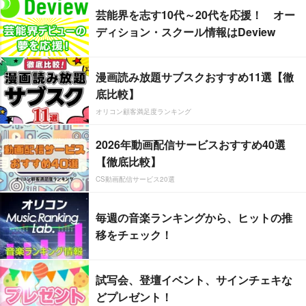
芸能界を志す10代～20代を応援！ オー
ディション・スクール情報はDeview
漫画読み放題サブスクおすすめ11選【徹
底比較】
オリコン顧客満足度ランキング
2026年動画配信サービスおすすめ40選
【徹底比較】
CS動画配信サービス20選
毎週の音楽ランキングから、ヒットの推
移をチェック！
試写会、登壇イベント、サインチェキな
どプレゼント！