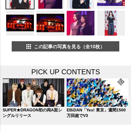
この記事の写真を見る（全10枚）
PICK UP CONTENTS
SUPER★DRAGON初の両A面シ
EBiDAN「Yes! 東京」週間1500
ングルリリース
万回超でV3