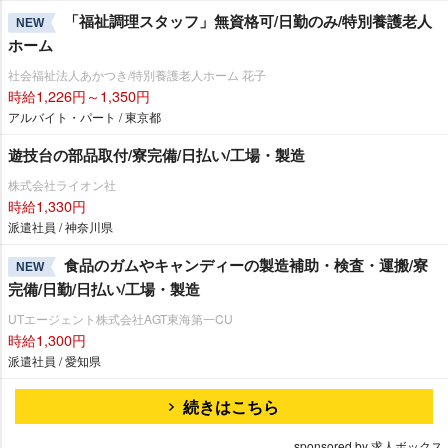
「福祉調理スタッフ」無資格可/日勤のみ/特別養護老人
NEW
ホーム
社会福祉法人あかつき/特別養護老人ホーム 花子
時給1,226円～1,350円
アルバイト・パート / 東京都
遊技台の部品取付/寮完備/日払い/工場・製造
株式会社ライオン社
時給1,330円
派遣社員 / 神奈川県
食品のガムやキャンディーの製造補助・検査・運搬/寮
NEW
完備/日勤/日払い/工場・製造
UTエージェント株式会社AGT東海第一CU
時給1,300円
派遣社員 / 愛知県
続きはこちら
sponsored by 求人ボックス