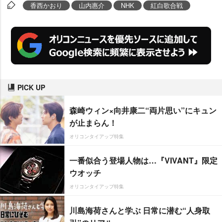
香西かおり
山内惠介
NHK
紅白歌合戦
PICK UP
森崎ウィン×向井康二“両片思い”にキュン
が止まらん！
オリコンタイアップ特集
一番似合う登場人物は…『VIVANT』限定
ウオッチ
オリコンタイアップ特集
川島海荷さんと学ぶ 日常に潜む“人身取