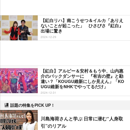
【紅白リハ】南こうせつ＆イルカ「ありえ
ないことが起こった」 ひさびさ『紅白』
出場に驚き
2024-12-29
【紅白】アルピー＆安村＆もう中、山内惠
介のバックダンサーに 『有吉の壁』と勘
違い？「KOUGU維新にしか見えん」「KO
UGU維新をNHKでやってるだけ」
2024-12-31
話題の特集をPICK UP！
川島海荷さんと学ぶ 日常に潜む“人身取
引”のリアル