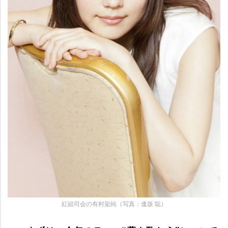
紅組司会の有村架純（写真：逢坂 聡）