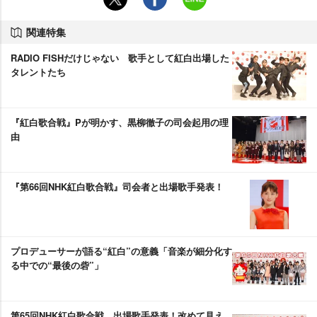
関連特集
RADIO FISHだけじゃない 歌手として紅白出場した
タレントたち
『紅白歌合戦』Pが明かす、黒柳徹子の司会起用の理
由
『第66回NHK紅白歌合戦』司会者と出場歌手発表！
プロデューサーが語る“紅白”の意義「音楽が細分化す
る中での“最後の砦”」
第65回NHK紅白歌合戦 出場歌手発表！改めて見え