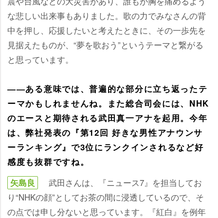
震や台風などの大災害があり、誰もが胸を痛めるよう
な悲しい出来事もありました。歌の力でみなさんの背
中を押し、応援したいと考えたときに、その一歩先を
見据えたものが、“夢を歌おう”というテーマと繋がる
と思っています。
――ある意味では、普遍的な部分に立ち返ったテ
ーマかもしれませんね。また総合司会には、NHK
のエースと期待される武田真一アナを起用。今年
は、弊社発表の『第12回 好きな男性アナウンサ
ーランキング』で3位にランクインされるなど好
感度も抜群ですね。
武田さんは、『ニュース7』を担当してお
矢島良
り“NHKの顔”としてお茶の間に浸透しているので、そ
の点では申し分ないと思っています。『紅白』を例年