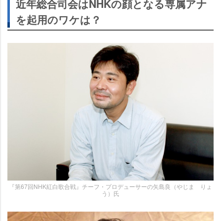
近年総合司会はNHKの顔となる専属アナ
を起用のワケは？
『第67回NHK紅白歌合戦』チーフ・プロデューサーの矢島良（やじま りょ
う）氏